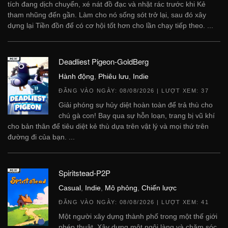
tích đang dịch chuyển, xé nát đồ đạc và nhặt rác trước khi Kẻ
tham nhũng đến gần. Làm cho nó sống sót trở lại, sau đó xây
dựng lại Tiền đồn để có cơ hội tốt hơn cho lần chạy tiếp theo. ...
Deadliest Pigeon-GoldBerg
Hành động
,
Phiêu lưu
,
Indie
ĐĂNG VÀO NGÀY:
08/08/2026
| LƯỢT XEM: 37
Giải phóng sự hủy diệt hoàn toàn để trả thù cho
chú gà con! Bay qua sự hỗn loạn, trang bị vũ khí
cho bản thân để tiêu diệt kẻ thù dựa trên vật lý và mọi thứ trên
đường đi của bạn. ...
Spiritstead-P2P
Casual
,
Indie
,
Mô phỏng
,
Chiến lược
ĐĂNG VÀO NGÀY:
08/08/2026
| LƯỢT XEM: 41
Một người xây dựng thành phố trong một thế giới
phép thuật. Xây dựng một ngôi làng và chăm sóc