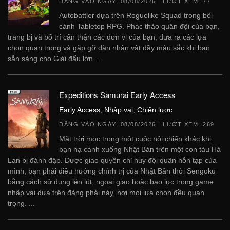
ĐĂNG VÀO NGÀY:
08/08/2026
| LƯỢT XEM: 77
Autobattler dựa trên Roguelike Squad trong bối
cảnh Tabletop RPG. Phác thảo quân đội của bạn,
trang bị và bố trí cẩn thận các đơn vị của bạn, đưa ra các lựa
chọn quan trọng và gặp gỡ dàn nhân vật đầy màu sắc khi bạn
sẵn sàng cho Giải đấu lớn. ...
Expeditions Samurai Early Access
Early Access
,
Nhập vai
,
Chiến lược
ĐĂNG VÀO NGÀY:
08/08/2026
| LƯỢT XEM: 269
Mặt trời mọc trong một cuộc nội chiến khác khi
bạn hạ cánh xuống Nhật Bản trên một con tàu Hà
Lan bị đánh đập. Được giao quyền chỉ huy đội quân hỗn tạp của
mình, bạn phải điều hướng chính trị của Nhật Bản thời Sengoku
bằng cách sử dụng lén lút, ngoại giao hoặc bạo lực trong game
nhập vai dựa trên đảng phái này, nơi mọi lựa chọn đều quan
trọng. ...