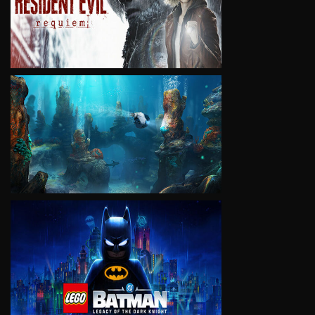
VIEW
VIEW
VIEW