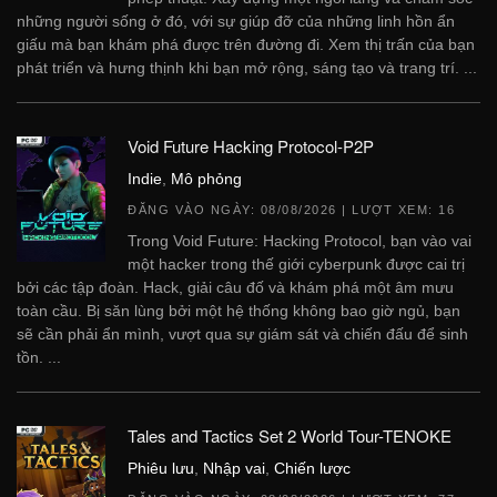
những người sống ở đó, với sự giúp đỡ của những linh hồn ẩn
giấu mà bạn khám phá được trên đường đi. Xem thị trấn của bạn
phát triển và hưng thịnh khi bạn mở rộng, sáng tạo và trang trí. ...
Void Future Hacking Protocol-P2P
Indie
,
Mô phỏng
ĐĂNG VÀO NGÀY:
08/08/2026
| LƯỢT XEM: 16
Trong Void Future: Hacking Protocol, bạn vào vai
một hacker trong thế giới cyberpunk được cai trị
bởi các tập đoàn. Hack, giải câu đố và khám phá một âm mưu
toàn cầu. Bị săn lùng bởi một hệ thống không bao giờ ngủ, bạn
sẽ cần phải ẩn mình, vượt qua sự giám sát và chiến đấu để sinh
tồn. ...
Tales and Tactics Set 2 World Tour-TENOKE
Phiêu lưu
,
Nhập vai
,
Chiến lược