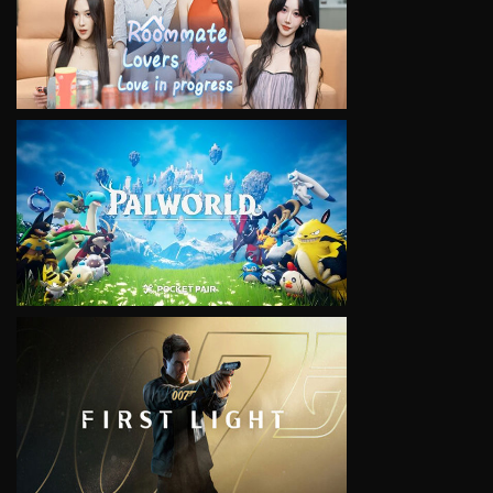
VIEW
VIEW
VIEW