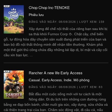
Chop Chop Inc-TENOKE
Phiêu lưu
ĐĂNG VÀO NGÀY:
08/08/2026
| LƯỢT XEM: 159
Xây dựng đế chế nội thất của riêng bạn sau khi bị
sa thải khỏi Furnox Corp 🖕. Chặt cây, chế biến
gỗ, tự động hóa dây chuyền sản xuất đang phát triển của bạn và
bán bộ đồ nội thất thông minh để nhận tiền thưởng. Khám phá
một thế giới thủ công chứa đầy những kẻ lập dị, bí mật và cây cối
cầu xin bạo lực. ...
Rancher A new life Early Access
Casual
,
Early Access
,
Indie
,
Mô phỏng
ĐĂNG VÀO NGÀY:
08/08/2026
| LƯỢT XEM: 83
Bắt đầu một cuộc sống mới với tư cách là một
Nông dân. Đi du lịch trên những con đường rừng
bằng xe đạp bốn bánh, chăn nuôi gia súc, xây dựng, sửa chữa và
cải thiện trang trại của bạn. Chăm sóc động vật, đi câu cá, nấu