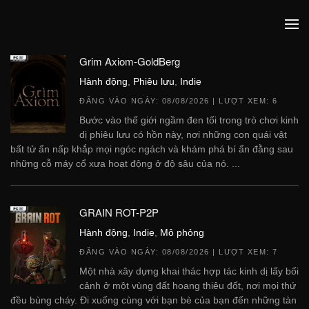
Grim Axiom-GoldBerg
Hành động
,
Phiêu lưu
,
Indie
ĐĂNG VÀO NGÀY:
08/08/2026
| LƯỢT XEM: 6
Bước vào thế giới ngầm đen tối trong trò chơi kinh
dị phiêu lưu có hồn này, nơi những con quái vật
bất tử ẩn nấp khắp mọi ngóc ngách và khám phá bí ẩn đằng sau
những cỗ máy cổ xưa hoạt động ở độ sâu của nó. ...
GRAIN ROT-P2P
Hành động
,
Indie
,
Mô phỏng
ĐĂNG VÀO NGÀY:
08/08/2026
| LƯỢT XEM: 7
Một nhà xây dựng khai thác hợp tác kinh dị lấy bối
cảnh ở một vùng đất hoang thiêu đốt, nơi mọi thứ
đều bùng cháy. Đi xuống cùng với bạn bè của bạn đến những tàn