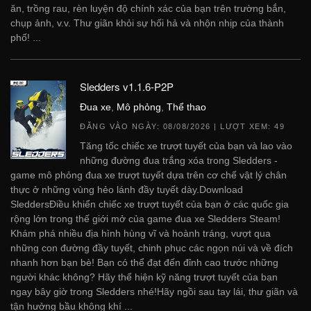
ăn, trồng rau, rèn luyện độ chính xác của bạn trên trường bắn,
chụp ảnh, v.v. Thư giãn khỏi sự hối hả và nhộn nhịp của thành
phố! ...
Sledders v1.1.6-P2P
Đua xe
,
Mô phỏng
,
Thể thao
ĐĂNG VÀO NGÀY:
08/08/2026
| LƯỢT XEM: 49
Tăng tốc chiếc xe trượt tuyết của bạn và lao vào
những đường đua trắng xóa trong Sledders -
game mô phỏng đua xe trượt tuyết dựa trên cơ chế vật lý chân
thực ở những vùng hẻo lánh đầy tuyết dày.Download
SleddersĐiều khiển chiếc xe trượt tuyết của bạn ở các quốc gia
rộng lớn trong thế giới mở của game đua xe Sledders Steam!
Khám phá nhiều địa hình hùng vĩ và hoành tráng, vượt qua
những con đường đầy tuyết, chinh phục các ngọn núi và về đích
nhanh hơn bạn bè! Bạn có thể đạt đến đỉnh cao trước những
người khác không? Hãy thể hiện kỹ năng trượt tuyết của bạn
ngay bây giờ trong Sledders nhé!Hãy ngồi sau tay lái, thư giãn và
tận hưởng bầu không khí ...