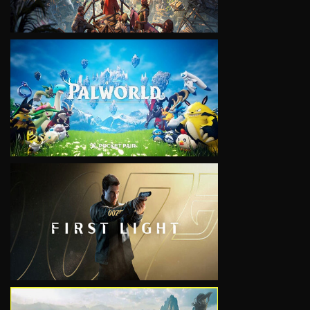
VIEW
VIEW