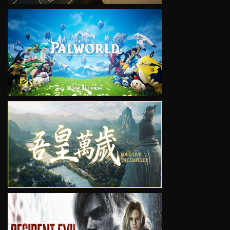
VIEW
VIEW