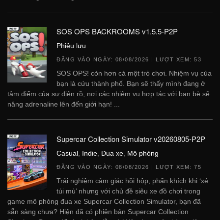
SOS OPS BACKROOMS v1.5.5-P2P
Phiêu lưu
ĐĂNG VÀO NGÀY:
08/08/2026
| LƯỢT XEM: 53
SOS OPS! còn hơn cả một trò chơi. Nhiệm vụ của
bạn là cứu thành phố. Bạn sẽ thấy mình đang ở
tâm điểm của sự điên rồ, nơi các nhiệm vụ hợp tác với bạn bè sẽ
nâng adrenaline lên đến giới hạn! ...
Supercar Collection Simulator v20260805-P2P
Casual
,
Indie
,
Đua xe
,
Mô phỏng
ĐĂNG VÀO NGÀY:
08/08/2026
| LƯỢT XEM: 75
Trải nghiệm cảm giác hồi hộp, phấn khích khi ‘xé
túi mù’ nhưng với chủ đề siêu xe đồ chơi trong
game mô phỏng đua xe Supercar Collection Simulator, bạn đã
sẵn sàng chưa? Hiện đã có phiên bản Supercar Collection