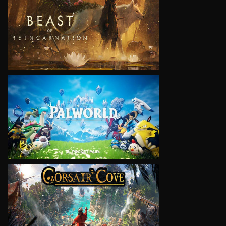
VIEW
VIEW
VIEW