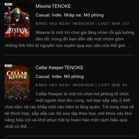
Miseria-TENOKE
Casual
,
Indie
,
Nhập vai
,
Mô phỏng
ĐĂNG VÀO NGÀY:
08/08/2026
| LƯỢT XEM: 157
Miseria là một trò chơi gia tăng nhàn rỗi giả tưởng
đen tối, trong đó bạn dẫn dắt một nhóm gồm
những linh hồn bị nguyền rủa xuyên qua vực sâu của thế giới. ...
Cellar Keeper-TENOKE
Casual
,
Indie
,
Mô phỏng
ĐĂNG VÀO NGÀY:
08/08/2026
| LƯỢT XEM: 90
Cellar Keeper là một trò chơi mô phỏng tổ chức
một người chơi ấm cúng, nơi bạn sắp xếp 2.448
chai nằm rải rác khắp một căn hầm bị lãng quên. Trả từng chai về
kệ thích hợp, sắp xếp các bộ sưu tập theo loại, mở khóa các khả
năng hữu ích và khôi phục trật tự hoàn hảo một cách hiệu quả
nhất có thể. ...