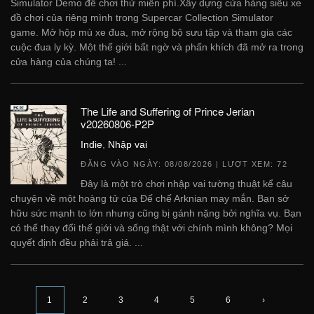
Simulator Demo để chơi thử miễn phí.Xây dựng cửa hàng siêu xe
đồ chơi của riêng mình trong Supercar Collection Simulator
game. Mở hộp mù xe đua, mở rộng bộ sưu tập và tham gia các
cuộc đua ly kỳ. Một thế giới bất ngờ và phấn khích đã mở ra trong
cửa hàng của chúng ta! ...
The Life and Suffering of Prince Jerian
v20260806-P2P
Indie
,
Nhập vai
ĐĂNG VÀO NGÀY:
08/08/2026
| LƯỢT XEM: 72
Đây là một trò chơi nhập vai tường thuật kể câu
chuyện về một hoàng tử của Đế chế Arknian may mắn. Bạn sở
hữu sức mạnh to lớn nhưng cũng bị gánh nặng bởi nghĩa vụ. Bạn
có thể thay đổi thế giới và sống thật với chính mình không? Mọi
quyết định đều phải trả giá. ...
1
2
3
4
5
6
›