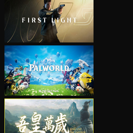
VIEW
VIEW
VIEW