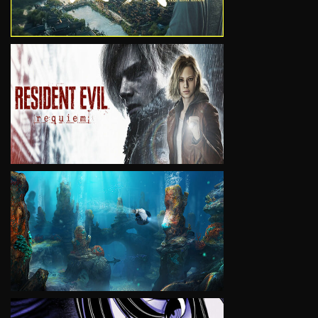
VIEW
VIEW