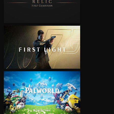
VIEW
VIEW
VIEW