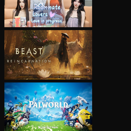
VIEW
VIEW
VIEW