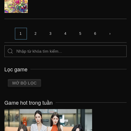
1
2
3
4
5
6
›
Lọc game
MỞ BỘ LỌC
Game hot trong tuần