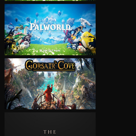
VIEW
VIEW