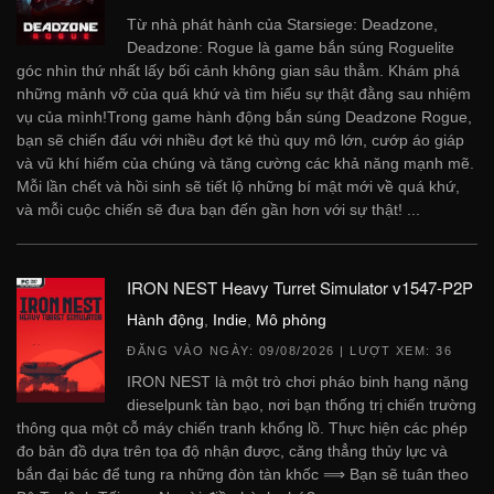
Từ nhà phát hành của Starsiege: Deadzone,
Deadzone: Rogue là game bắn súng Roguelite
góc nhìn thứ nhất lấy bối cảnh không gian sâu thẳm. Khám phá
những mảnh vỡ của quá khứ và tìm hiểu sự thật đằng sau nhiệm
vụ của mình!Trong game hành động bắn súng Deadzone Rogue,
bạn sẽ chiến đấu với nhiều đợt kẻ thù quy mô lớn, cướp áo giáp
và vũ khí hiếm của chúng và tăng cường các khả năng mạnh mẽ.
Mỗi lần chết và hồi sinh sẽ tiết lộ những bí mật mới về quá khứ,
và mỗi cuộc chiến sẽ đưa bạn đến gần hơn với sự thật! ...
IRON NEST Heavy Turret Simulator v1547-P2P
Hành động
,
Indie
,
Mô phỏng
ĐĂNG VÀO NGÀY:
09/08/2026
| LƯỢT XEM: 36
IRON NEST là một trò chơi pháo binh hạng nặng
dieselpunk tàn bạo, nơi bạn thống trị chiến trường
thông qua một cỗ máy chiến tranh khổng lồ. Thực hiện các phép
đo bản đồ dựa trên tọa độ nhận được, căng thẳng thủy lực và
bắn đại bác để tung ra những đòn tàn khốc ⟹ Bạn sẽ tuân theo