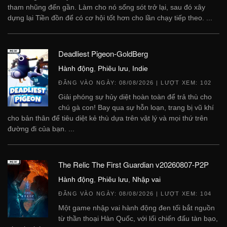
tham nhũng đến gần. Làm cho nó sống sót trở lại, sau đó xây
dựng lại Tiền đồn để có cơ hội tốt hơn cho lần chạy tiếp theo. ...
Deadliest Pigeon-GoldBerg
Hành động
,
Phiêu lưu
,
Indie
ĐĂNG VÀO NGÀY:
08/08/2026
| LƯỢT XEM: 102
Giải phóng sự hủy diệt hoàn toàn để trả thù cho
chú gà con! Bay qua sự hỗn loạn, trang bị vũ khí
cho bản thân để tiêu diệt kẻ thù dựa trên vật lý và mọi thứ trên
đường đi của bạn. ...
The Relic The First Guardian v20260807-P2P
Hành động
,
Phiêu lưu
,
Nhập vai
ĐĂNG VÀO NGÀY:
08/08/2026
| LƯỢT XEM: 104
Một game nhập vai hành động đen tối bắt nguồn
từ thần thoại Hàn Quốc, với lối chiến đấu tàn bạo,