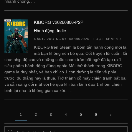
nhanh chóng. ...
KIBORG v20260806-P2P
Hành động
,
Indie
ĐĂNG VÀO NGÀY:
08/08/2026
| LƯỢT XEM: 90
KIBORG trên Steam là bom tấn hành động mới lạ
mà bạn không nên bỏ qua. Cốt truyện lôi cuốn, lối
chơi nhịp độ cao và những cuộc chạm trán bất ngờ đã tạo ra 1
siêu phẩm hành động đúng nghĩa.Mỗi thử thách trong KIBORG
game là duy nhất, và bạn chỉ có 1 con đường là tiến về phía
trước, dù thắng hay là thua. Trở thành cỗ máy chiến tranh bất bại
và sẵn sàng đối mặt với hệ quả khi bạn lãnh đạo 1 nhóm chiến
binh tại nhà tù không gian xa xôi… ...
1
2
3
4
5
6
›