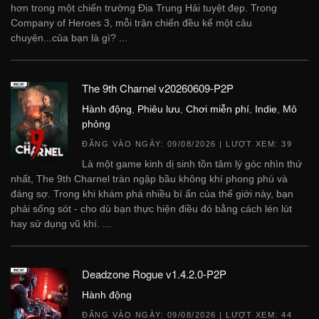
hơn trong một chiến trường Địa Trung Hải tuyệt đẹp. Trong
Company of Heroes 3, mỗi trận chiến đều kể một câu
chuyện...của bạn là gì? ...
The 9th Charnel v20260609-P2P
Hành động
,
Phiêu lưu
,
Chơi miễn phí
,
Indie
,
Mô
phỏng
ĐĂNG VÀO NGÀY:
09/08/2026
| LƯỢT XEM: 39
Là một game kinh dị sinh tồn tâm lý góc nhìn thứ
nhất, The 9th Charnel tràn ngập bầu không khí phong phú và
đáng sợ. Trong khi khám phá nhiều bí ẩn của thế giới này, bạn
phải sống sót - cho dù bạn thực hiện điều đó bằng cách lén lút
hay sử dụng vũ khí. ...
Deadzone Rogue v1.4.2.0-P2P
Hành động
ĐĂNG VÀO NGÀY:
09/08/2026
| LƯỢT XEM: 44