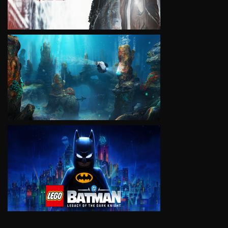
VIEW
VIEW