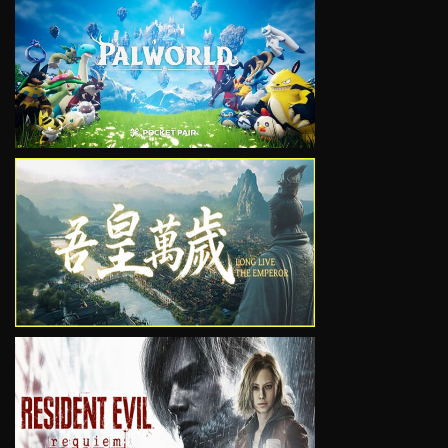
VIEW
VIEW
VIEW