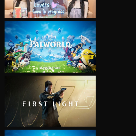
VIEW
VIEW