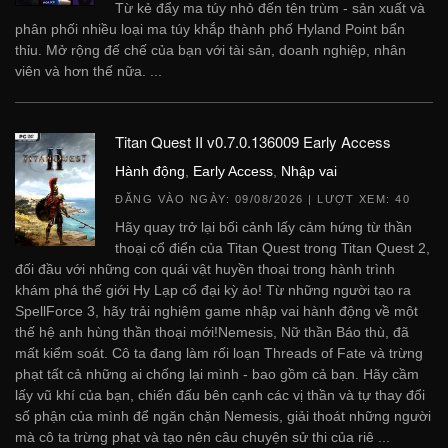
Từ kẻ đẩy ma túy nhỏ đến tên trùm - sản xuất và
phân phối nhiều loại ma túy khắp thành phố Hyland Point bẩn
thỉu. Mở rộng đế chế của bạn với tài sản, doanh nghiệp, nhân
viên và hơn thế nữa. ...
Titan Quest II v0.7.0.136009 Early Access
Hành động
,
Early Access
,
Nhập vai
ĐĂNG VÀO NGÀY:
09/08/2026
| LƯỢT XEM: 40
Hãy quay trở lại bối cảnh lấy cảm hứng từ thần
thoại cổ điển của Titan Quest trong Titan Quest 2,
đối đầu với những con quái vật huyền thoại trong hành trình
khám phá thế giới Hy Lạp cổ đại kỳ ảo! Từ những người tạo ra
SpellForce 3, hãy trải nghiệm game nhập vai hành động về một
thế hệ anh hùng thần thoại mới!Nemesis, Nữ thần Báo thù, đã
mất kiểm soát. Cô ta đang làm rối loạn Threads of Fate và trừng
phạt tất cả những ai chống lại mình - bao gồm cả bạn. Hãy cầm
lấy vũ khí của bạn, chiến đấu bên cạnh các vị thần và tự thay đổi
số phận của mình để ngăn chặn Nemesis, giải thoát những người
mà cô ta trừng phạt và tạo nên câu chuyện sử thi của riê ...