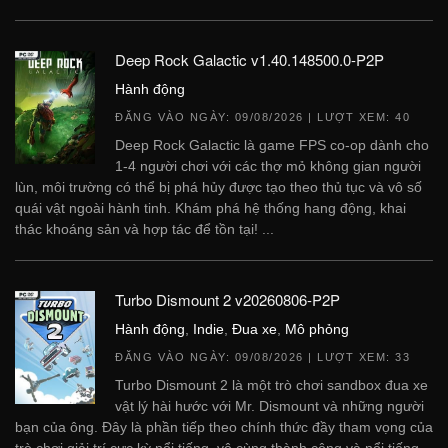
Deep Rock Galactic v1.40.148500.0-P2P
Hành động
ĐĂNG VÀO NGÀY:
09/08/2026
| LƯỢT XEM: 40
Deep Rock Galactic là game FPS co-op dành cho
1-4 người chơi với các thợ mỏ không gian người
lùn, môi trường có thể bị phá hủy được tạo theo thủ tục và vô số
quái vật ngoài hành tinh. Khám phá hệ thống hang động, khai
thác khoáng sản và hợp tác để tồn tại! ...
Turbo Dismount 2 v20260806-P2P
Hành động
,
Indie
,
Đua xe
,
Mô phỏng
ĐĂNG VÀO NGÀY:
09/08/2026
| LƯỢT XEM: 33
Turbo Dismount 2 là một trò chơi sandbox đua xe
vật lý hài hước với Mr. Dismount và những người
bạn của ông. Đây là phần tiếp theo chính thức đầy tham vọng của