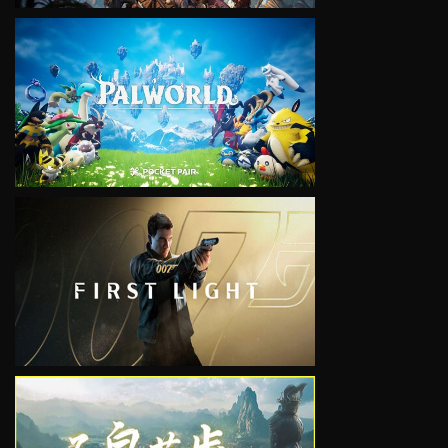
VIEW
VIEW