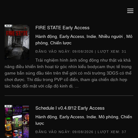
FIRE STATE Early Access
Hành động
,
Early Access
,
Indie
,
Nhiều người
,
Mô
phỏng
,
Chiến lược
ĐĂNG VÀO NGÀY:
09/08/2026
| LƯỢT XEM: 31
Trải nghiệm hình ảnh sống động như thật và khả
năng điều khiển linh hoạt từ góc nhìn kiểu bodycam thực tế trong
game bắn súng đầu tiên trên thế giới có môi trường 3DGS có thể
chơi được. Thi đấu trong PVP cổ điển, tham gia chiến dịch hợp
tác hoặc đối mặt với cấp độ kinh dị. ...
Schedule I v0.4.6f12 Early Access
Hành động
,
Early Access
,
Indie
,
Mô phỏng
,
Chiến
lược
ĐĂNG VÀO NGÀY:
09/08/2026
| LƯỢT XEM: 37