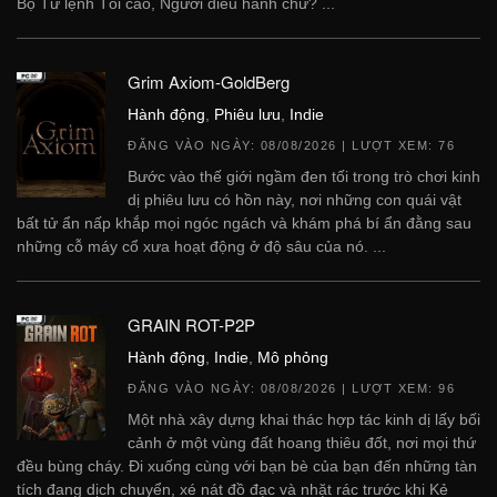
Bộ Tư lệnh Tối cao, Người điều hành chứ? ...
Grim Axiom-GoldBerg
Hành động
,
Phiêu lưu
,
Indie
ĐĂNG VÀO NGÀY:
08/08/2026
| LƯỢT XEM: 76
Bước vào thế giới ngầm đen tối trong trò chơi kinh
dị phiêu lưu có hồn này, nơi những con quái vật
bất tử ẩn nấp khắp mọi ngóc ngách và khám phá bí ẩn đằng sau
những cỗ máy cổ xưa hoạt động ở độ sâu của nó. ...
GRAIN ROT-P2P
Hành động
,
Indie
,
Mô phỏng
ĐĂNG VÀO NGÀY:
08/08/2026
| LƯỢT XEM: 96
Một nhà xây dựng khai thác hợp tác kinh dị lấy bối
cảnh ở một vùng đất hoang thiêu đốt, nơi mọi thứ
đều bùng cháy. Đi xuống cùng với bạn bè của bạn đến những tàn
tích đang dịch chuyển, xé nát đồ đạc và nhặt rác trước khi Kẻ