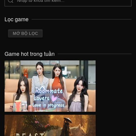
Lọc game
MỞ BỘ LỌC
Game hot trong tuần
VIEW