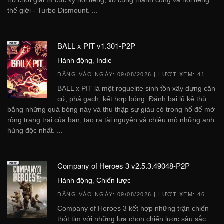
trò chơi giải trí cực kỳ nổi tiếng, vô cùng thành công và nổi tiếng
thế giới - Turbo Dismount. ...
BALL x PIT v1.301-P2P
Hành động
,
Indie
ĐĂNG VÀO NGÀY:
09/08/2026
| LƯỢT XEM: 41
BALL x PIT là một roguelite sinh tồn xây dựng căn
cứ, phá gạch, kết hợp bóng. Đánh bại lũ kẻ thù
bằng những quả bóng nảy và thu thập sự giàu có trong hố để mở
rộng trang trại của bạn, tạo ra tài nguyên và chiêu mộ những anh
hùng độc nhất. ...
Company of Heroes 3 v2.5.3.49048-P2P
Hành động
,
Chiến lược
ĐĂNG VÀO NGÀY:
09/08/2026
| LƯỢT XEM: 46
Company of Heroes 3 kết hợp những trận chiến
thót tim với những lựa chọn chiến lược sâu sắc