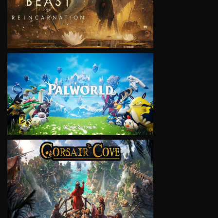
VIEW
VIEW
VIEW