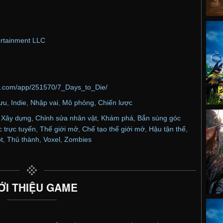
rtainment LLC
ed.com/app/251570/7_Days_to_Die/
lưu
,
Indie
,
Nhập vai
,
Mô phỏng
,
Chiến lược
,
Xây dựng
,
Chỉnh sửa nhân vật
,
Khám phá
,
Bắn súng góc
 trực tuyến
,
Thế giới mở
,
Chế tạo thế giới mở
,
Hậu tận thế
,
t
,
Thủ thành
,
Voxel
,
Zombies
ỚI THIỆU GAME