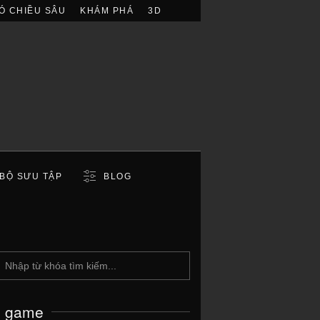
Ó CHIỀU SÂU
KHÁM PHÁ
3D
BỘ SƯU TẬP
BLOG
c game