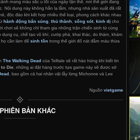
 cảnh mang màu sắc u tối của ngày tận thế, nơi thế giới đang
c. Nội dung này không hẳn lạ lẫm, nhưng nhà sản xuất đã rất
ẻ, độc đáo khi kết hợp nhiều thể loại, phong cách khác nhau
từ
hành động bắn súng
,
thủ thành
,
sống sót
,
kinh dị
cho
ời chơi sẽ không chỉ tham gia những trận chiến sinh tử cùng
 dụng cụ, chế tạo vũ khí, cướp phá, khai thác, do thám, khám
ì họ cần làm để
sinh tồn
trong thế giới đổ nát đẫm máu thừa
ám
The Walking Dead
của Telltale sẽ rất hào hứng khi biết tin
 to Die
, những ai đặt hàng trước tựa game này sẽ được sở
Dead
, bao gồm cả hai nhân vật lẫy lừng Michonne và Lee
Nguồn
vietgame
 PHIÊN BẢN KHÁC