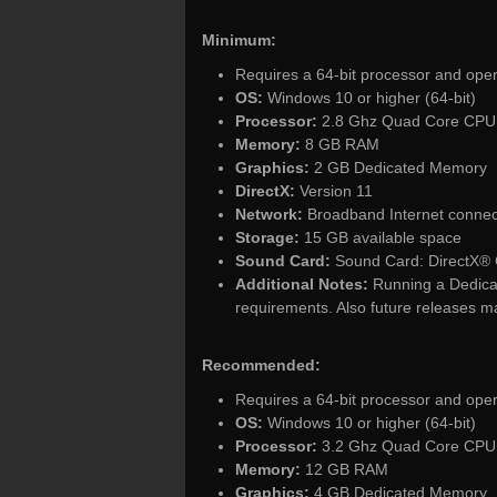
Minimum:
Requires a 64-bit processor and ope
OS:
Windows 10 or higher (64-bit)
Processor:
2.8 Ghz Quad Core CPU
Memory:
8 GB RAM
Graphics:
2 GB Dedicated Memory
DirectX:
Version 11
Network:
Broadband Internet connec
Storage:
15 GB available space
Sound Card:
Sound Card: DirectX® 
Additional Notes:
Running a Dedicat
requirements. Also future releases m
Recommended:
Requires a 64-bit processor and ope
OS:
Windows 10 or higher (64-bit)
Processor:
3.2 Ghz Quad Core CPU o
Memory:
12 GB RAM
Graphics:
4 GB Dedicated Memory