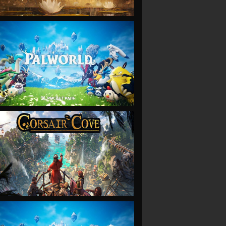
VIEW
VIEW