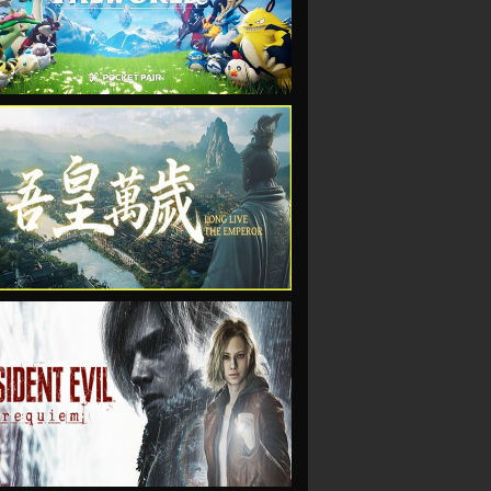
VIEW
VIEW