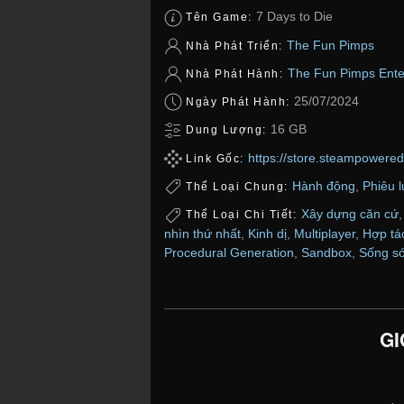
7 Days to Die
Tên Game:
The Fun Pimps
Nhà Phát Triển:
The Fun Pimps Ente
Nhà Phát Hành:
25/07/2024
Ngày Phát Hành:
16 GB
Dung Lượng:
https://store.steampower
Link Gốc:
Hành động
,
Phiêu 
Thể Loại Chung:
Xây dựng căn cứ
Thể Loại Chi Tiết:
nhìn thứ nhất
,
Kinh dị
,
Multiplayer
,
Hợp tác
Procedural Generation
,
Sandbox
,
Sống só
GI