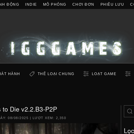
NH ĐỘNG
INDIE
MÔ PHỎNG
CHƠI ĐƠN
PHIÊU LƯU
C
HÁT HÀNH
THỂ LOẠI CHUNG
LOẠT GAME
 to Die v2.2.B3-P2P
GÀY:
08/08/2025
| LƯỢT XEM: 2,350
Lọ