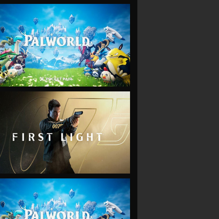
VIEW
VIEW
VIEW