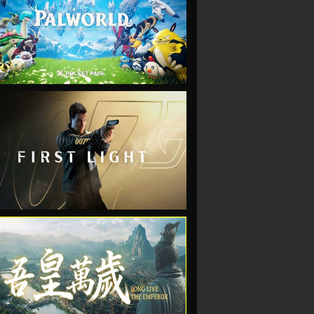
VIEW
VIEW
VIEW