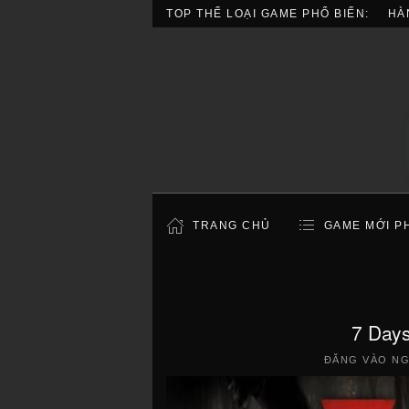
TOP THỂ LOẠI GAME PHỔ BIẾN:
HÀ
TRANG CHỦ
GAME MỚI P
7 Days
ĐĂNG VÀO N