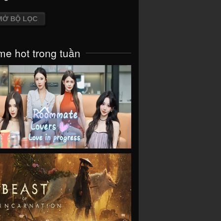
MỞ BỘ LỌC
e hot trong tuần
VIEW
VIEW