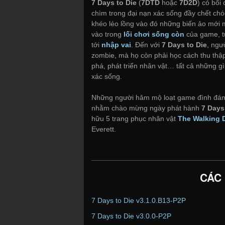
7 Days to Die
(
7DTD
hoặc
7D2D
) có bối
chìm trong đại nạn xác sống đầy chết chó
khéo léo lồng vào đó những biến ảo mới m
vào trong
lối chơi sống còn
của game, 
tới
nhập vai
. Đến với
7 Days to Die
, ngư
zombie, mà họ còn phải học cách thu thập
phá, phát triển nhân vật… tất cả những g
xác sống.
Những người hâm mộ loạt game đình đ
nhằm chào mừng ngày phát hành
7 Days
hữu 5 trang phục nhân vật
The Walking 
Everett.
CÁC
7 Days to Die v3.1.0.B13-P2P
7 Days to Die v3.0.0-P2P