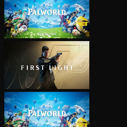
VIEW
VIEW
VIEW