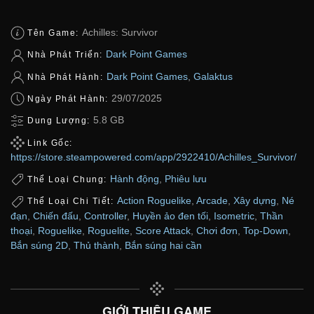
Achilles: Survivor
Tên Game:
Dark Point Games
Nhà Phát Triển:
Dark Point Games
,
Galaktus
Nhà Phát Hành:
29/07/2025
Ngày Phát Hành:
5.8 GB
Dung Lượng:
Link Gốc:
https://store.steampowered.com/app/2922410/Achilles_Survivor/
Hành động
,
Phiêu lưu
Thể Loại Chung:
Action Roguelike
,
Arcade
,
Xây dựng
,
Né
Thể Loại Chi Tiết:
đạn
,
Chiến đấu
,
Controller
,
Huyền ảo đen tối
,
Isometric
,
Thần
thoại
,
Roguelike
,
Roguelite
,
Score Attack
,
Chơi đơn
,
Top-Down
,
Bắn súng 2D
,
Thủ thành
,
Bắn súng hai cần
GIỚI THIỆU GAME