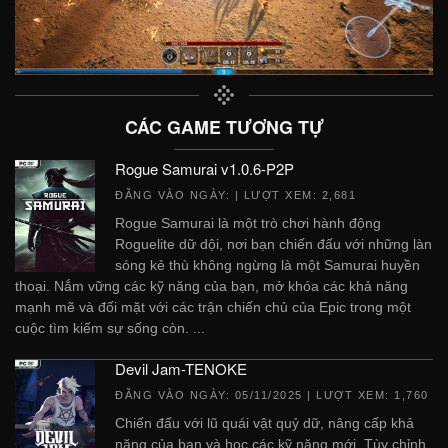
CÁC GAME TƯƠNG TỰ
Rogue Samurai v1.0.6-P2P
ĐĂNG VÀO NGÀY:
| LƯỢT XEM: 2,681
Rogue Samurai là một trò chơi hành động
Roguelite dữ dội, nơi bạn chiến đấu với những làn
sóng kẻ thù không ngừng là một Samurai huyền
thoại. Nắm vững các kỹ năng của bạn, mở khóa các khả năng
mạnh mẽ và đối mặt với các trận chiến chủ của Epic trong một
cuộc tìm kiếm sự sống còn. ...
Devil Jam-TENOKE
ĐĂNG VÀO NGÀY:
05/11/2025
| LƯỢT XEM: 1,760
Chiến đấu với lũ quái vật quỷ dữ, nâng cấp khả
năng của bạn và học các kỹ năng mới. Tùy chỉnh