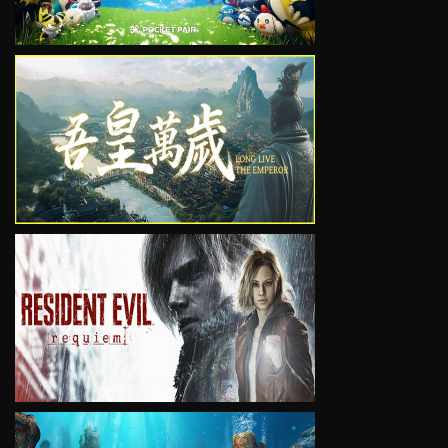
VIEW
VIEW