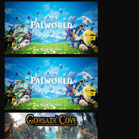
VIEW
VIEW
VIEW