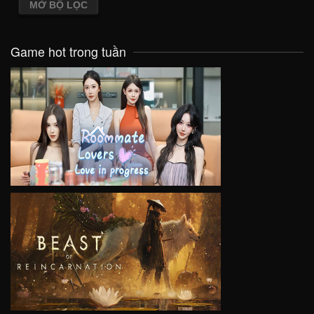
MỞ BỘ LỌC
Game hot trong tuần
VIEW
VIEW