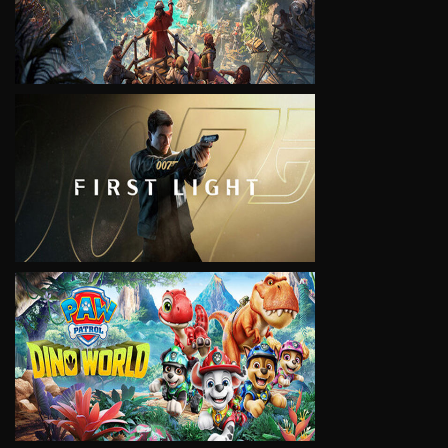
VIEW
VIEW