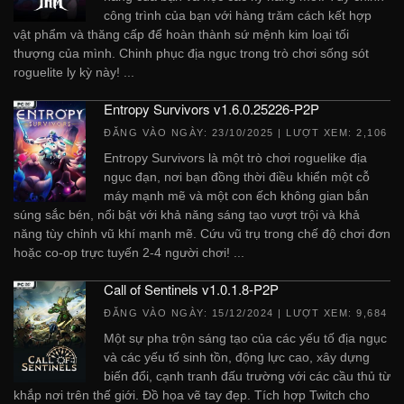
công trình của bạn với hàng trăm cách kết hợp
vật phẩm và thăng cấp để hoàn thành sứ mệnh kim loại tối
thượng của mình. Chinh phục địa ngục trong trò chơi sống sót
roguelite ly kỳ này! ...
Entropy Survivors v1.6.0.25226-P2P
ĐĂNG VÀO NGÀY:
23/10/2025
| LƯỢT XEM: 2,106
Entropy Survivors là một trò chơi roguelike địa
ngục đạn, nơi bạn đồng thời điều khiển một cỗ
máy mạnh mẽ và một con ếch không gian bắn
súng sắc bén, nổi bật với khả năng sáng tạo vượt trội và khả
năng tùy chỉnh vũ khí mạnh mẽ. Cứu vũ trụ trong chế độ chơi đơn
hoặc co-op trực tuyến 2-4 người chơi! ...
Call of Sentinels v1.0.1.8-P2P
ĐĂNG VÀO NGÀY:
15/12/2024
| LƯỢT XEM: 9,684
Một sự pha trộn sáng tạo của các yếu tố địa ngục
và các yếu tố sinh tồn, động lực cao, xây dựng
biến đổi, cạnh tranh đấu trường với các cầu thủ từ
khắp nơi trên thế giới. Đồ họa vẽ tay đẹp. Tích hợp Twitch cho