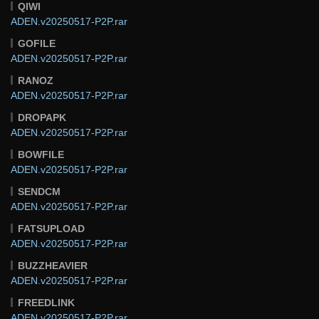
QIWI
ADEN.v20250517-P2P.rar
GOFILE
ADEN.v20250517-P2P.rar
RANOZ
ADEN.v20250517-P2P.rar
DROPAPK
ADEN.v20250517-P2P.rar
BOWFILE
ADEN.v20250517-P2P.rar
SENDCM
ADEN.v20250517-P2P.rar
FATSUPLOAD
ADEN.v20250517-P2P.rar
BUZZHEAVIER
ADEN.v20250517-P2P.rar
FREEDLINK
ADEN.v20250517-P2P.rar