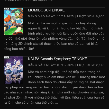
MOMIBOSU-TENOKE
ĐĂNG VÀO NGÀY:
16/01/2025
| LƯỢT XEM: 9,638
Một cậu bé và một cô gái có máy bay không
người lái vũ khí bí ẩn trong tay bắt đầu một hành
trình phiêu lưu từ ngôi làng dưới lòng đất nhỏ của
họ đến thế giới rộng lớn của những vùng đất mới. Tận hưởng một
nền tảng 2D chính xác sẽ thách thức bạn cho dù bạn có bị tấn
công bao nhiêu lần! ...
KALPA Cosmic Symphony-TENOKE
ĐĂNG VÀO NGÀY:
03/10/2025
| LƯỢT XEM: 2,168
Một trò chơi nhịp điệu thế hệ tiếp theo trong đó
câu chuyện và âm nhạc xen kẽ. Thưởng thức một
danh sách theo dõi chứa đầy những bài hát được
cấp phép nổi tiếng và các bài hát gốc độc quyền được tạo ra bởi
các nhà soạn nhạc nổi tiếng khám phá một câu chuyện nhập vai,
và phải đối mặt với những thử thách vô tận. Hiệu suất của bạn sẽ
ra lệnh cho số phận của thế giới. ...