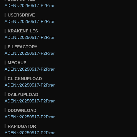
ADEN.v20250517-P2P.rar
USERSDRIVE
ADEN.v20250517-P2P.rar
KRAKENFILES
ADEN.v20250517-P2P.rar
FILEFACTORY
ADEN.v20250517-P2P.rar
MEGAUP
ADEN.v20250517-P2P.rar
CLICKNUPLOAD
ADEN.v20250517-P2P.rar
DAILYUPLOAD
ADEN.v20250517-P2P.rar
DDOWNLOAD
ADEN.v20250517-P2P.rar
RAPIDGATOR
ADEN.v20250517-P2P.rar