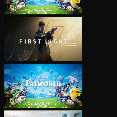
VIEW
VIEW