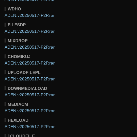
WDHO
ADEN.v20250517-P2P.rar
FILESDP
ADEN.v20250517-P2P.rar
MIXDROP
ADEN.v20250517-P2P.rar
CHOMIKUJ
ADEN.v20250517-P2P.rar
UPLOADFILEPL
ADEN.v20250517-P2P.rar
DOWNMEDIALOAD
ADEN.v20250517-P2P.rar
MEDIACM
ADEN.v20250517-P2P.rar
HEXLOAD
ADEN.v20250517-P2P.rar
1CLOUDFILE