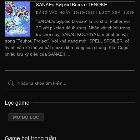
SANAEs Sylphid Breeze-TENOKE
ĐĂNG VÀO NGÀY:
19/10/2025
| LƯỢT XEM: 2,089
"SANAE's Sylphid Breeze" là trò chơi Platformer
2D với pixelart dễ thương. Nhân vật chính trong
trò chơi này, SANAE KOCHIYA là một nhân vật
trong "Touhou Project". Với khả năng mới “SPELL SPOILER, cô
ấy hít vào kẻ thù và bắt chước khả năng của chúng. Kìa! Cuộc
phiêu lưu kỳ diệu của SANAE!! ...
Lọc game
MỞ BỘ LỌC
Game hot trong tuần