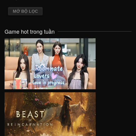
MỞ BỘ LỌC
Game hot trong tuần
VIEW
VIEW