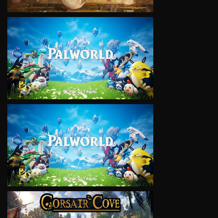
VIEW
VIEW