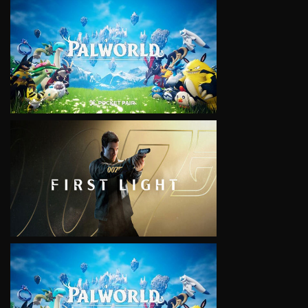
VIEW
VIEW
VIEW