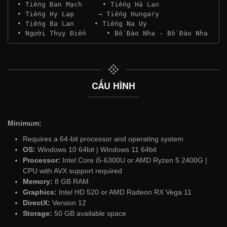
 • Tiếng Đan Mạch     • Tiếng Hà Lan
 • Tiếng Hy Lạp      → Tiếng Hungary
 • Tiếng Ba Lan     • Tiếng Na Uy
 • Người Thụy Điển     • Bồ Đào Nha - Bồ Đào Nha
CẤU HÌNH
Minimum:
Requires a 64-bit processor and operating system
OS:
Windows 10 64bit | Windows 11 64bit
Processor:
Intel Core i5-6300U or AMD Ryzen 5 2400G |
CPU with AVX support required
Memory:
8 GB RAM
Graphics:
Intel HD 520 or AMD Radeon RX Vega 11
DirectX:
Version 12
Storage:
50 GB available space