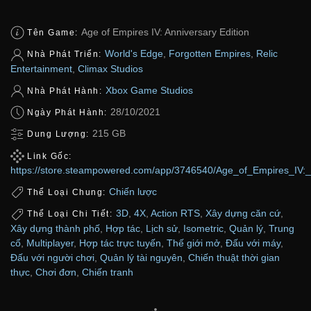
Age of Empires IV: Anniversary Edition
Tên Game:
World's Edge
,
Forgotten Empires
,
Relic
Nhà Phát Triển:
Entertainment
,
Climax Studios
Xbox Game Studios
Nhà Phát Hành:
28/10/2021
Ngày Phát Hành:
215 GB
Dung Lượng:
Link Gốc:
https://store.steampowered.com/app/3746540/Age_of_Empires_IV:
Chiến lược
Thể Loại Chung:
3D
,
4X
,
Action RTS
,
Xây dựng căn cứ
,
Thể Loại Chi Tiết:
Xây dựng thành phố
,
Hợp tác
,
Lịch sử
,
Isometric
,
Quản lý
,
Trung
cổ
,
Multiplayer
,
Hợp tác trực tuyến
,
Thế giới mở
,
Đấu với máy
,
Đấu với người chơi
,
Quản lý tài nguyên
,
Chiến thuật thời gian
thực
,
Chơi đơn
,
Chiến tranh