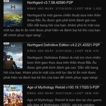
Northgard v3.7.58.42580-P2P
ĐĂNG VÀO NGÀY:
17/10/2025
| LƯỢT XEM: 1,922
Northgard là một game chiến thuật dựa trên thần
thoại Bắc Âu được giới phê bình đánh giá cao.
Dẫn dắt bang hội của bạn, khám phá bí mật của
một lục địa bí ẩn mới được phát hiện và đánh bại kẻ thù của bạn
để chinh phục ngai vàng! ...
Northgard Definitive Edition v4.2.21.43321-P2P
ĐĂNG VÀO NGÀY:
21/07/2026
| LƯỢT XEM: 470
Northgard: Definitive Edition là một trò chơi chiến
lược thời gian thực dựa trên thần thoại Bắc Âu
được giới phê bình đánh giá cao. Dẫn dắt bang
hội của bạn, khám phá bí mật của một lục địa bí ẩn mới được
phát hiện và đánh bại kẻ thù của bạn để chinh phục ngai vàng! ...
Age of Mythology Retold v100.19.17020.0-P2P
ĐĂNG VÀO NGÀY:
03/07/2026
| LƯỢT XEM: 633
Age of Mythology: Retold là bản làm lại cho game
gốc Age of Mythology (2002), với trải nghiệm