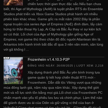
chiến lược thời gian thực đặc sắc.Nếu bạn chưa
biết, thì Age of Mythology (AoM) là tuyệt phẩm RTS do Ensemble
Studios phát triển và Xbox Game Studios phát hành với nhiều
phiên bản khác nhau. Game gốc ra mắt năm 2002.Đây là phần
ngoại truyện của series Age of Empires (AoE) đình đám, lấy cảm
hứng từ thần thoại Hy Lạp, Ai Cập và Bắc Âu thay vì sự kiện lịch
sử có thật. Lối chơi của Age of Mythology gần giống Age of
Empires; nơi game thủ theo chân đô đốc người Atlantean tên là
Arkantos trên hành trình bất đắc dĩ qua 3 nền văn minh, săn lùng
với gã khổng l ...
Frozenheim v1.4.10.3-P2P
ĐĂNG VÀO NGÀY:
26/08/2025
| LƯỢT XEM: 2,218
Xây dựng thành phố Bắc Âu yên bình trong tựa
game quản lý kết hợp chiến thuật RTS mới -
Frozenheim. Dẫn dắt tộc Viking vượt qua những
mùa đông lạnh giá, năm này qua năm khác. Xây dựng thế giới
mới và nỗ lực sinh tồn bằng mọi giá.Lối chơi của Frozenheim PC
nhấn mạnh vào yếu tố phiêu lưu lưu và chinh phục. Làm thế nào
để giành được ưu ái của Odin và giữ vững vị thế của bạn ở
Valhalla? Cùng chơi game và tìm câu trả lời…Cũng lấy đề tài về