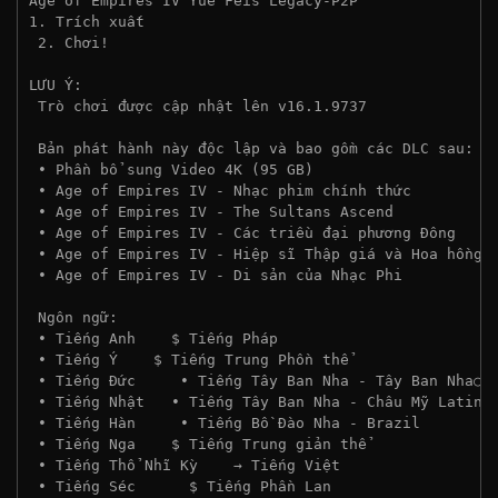
Age of Empires IV Yue Feis Legacy-P2P
1. Trích xuất
 2. Chơi!
LƯU Ý:
 Trò chơi được cập nhật lên v16.1.9737
 Bản phát hành này độc lập và bao gồm các DLC sau:
 • Phần bổ sung Video 4K (95 GB)
 • Age of Empires IV - Nhạc phim chính thức
 • Age of Empires IV - The Sultans Ascend
 • Age of Empires IV - Các triều đại phương Đông
 • Age of Empires IV - Hiệp sĩ Thập giá và Hoa hồng
 • Age of Empires IV - Di sản của Nhạc Phi
 Ngôn ngữ:
 • Tiếng Anh    $ Tiếng Pháp
 • Tiếng Ý    $ Tiếng Trung Phồn thể
 • Tiếng Đức     • Tiếng Tây Ban Nha - Tây Ban Nha○
 • Tiếng Nhật   • Tiếng Tây Ban Nha - Châu Mỹ Latinh
 • Tiếng Hàn     • Tiếng Bồ Đào Nha - Brazil
 • Tiếng Nga    $ Tiếng Trung giản thể
 • Tiếng Thổ Nhĩ Kỳ    → Tiếng Việt
 • Tiếng Séc      $ Tiếng Phần Lan