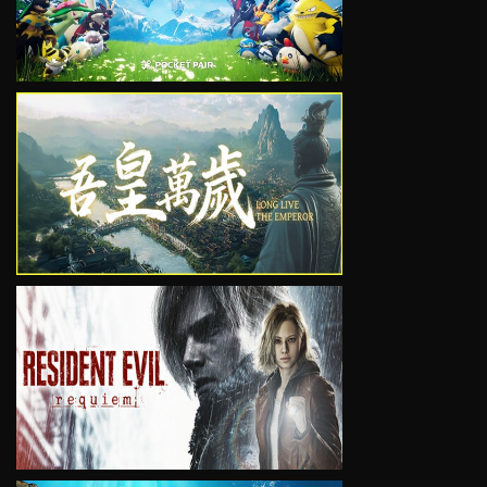
VIEW
VIEW