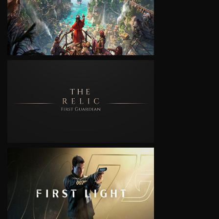
VIEW
VIEW
VIEW