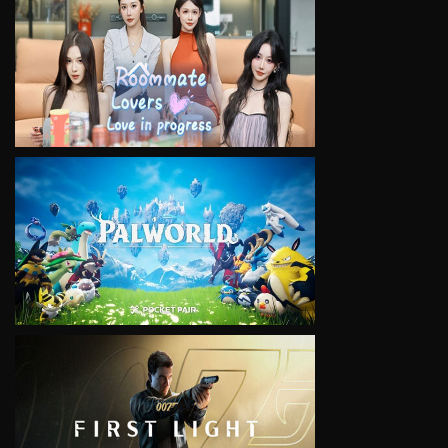
VIEW
VIEW
VIEW