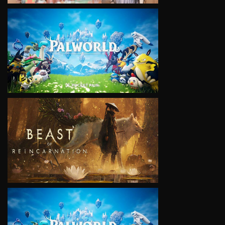
VIEW
VIEW