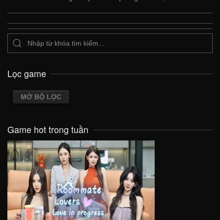
Lọc game
MỞ BỘ LỌC
Game hot trong tuần
VIEW