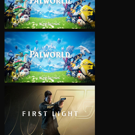
VIEW
VIEW
VIEW