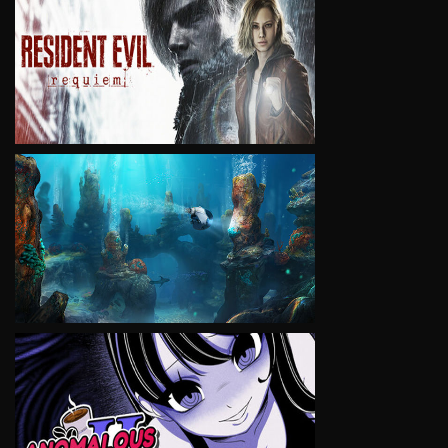
VIEW
VIEW
VIEW