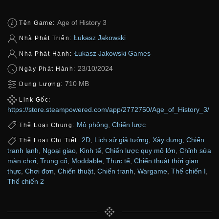
Age of History 3
Tên Game:
Łukasz Jakowski
Nhà Phát Triển:
Łukasz Jakowski Games
Nhà Phát Hành:
23/10/2024
Ngày Phát Hành:
710 MB
Dung Lượng:
Link Gốc:
https://store.steampowered.com/app/2772750/Age_of_History_3/
Mô phỏng
,
Chiến lược
Thể Loại Chung:
2D
,
Lịch sử giả tưởng
,
Xây dựng
,
Chiến
Thể Loại Chi Tiết:
tranh lạnh
,
Ngoại giao
,
Kinh tế
,
Chiến lược quy mô lớn
,
Chỉnh sửa
màn chơi
,
Trung cổ
,
Moddable
,
Thực tế
,
Chiến thuật thời gian
thực
,
Chơi đơn
,
Chiến thuật
,
Chiến tranh
,
Wargame
,
Thế chiến I
,
Thế chiến 2