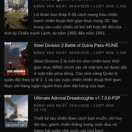
ĐĂNG VÀO NGÀY:
08/04/2025
| LƯỢT XEM: 2,468
Lữ đoàn bọc thép II đã cách mạng hóa chiến
tranh chiến thuật thời gian thực trong 3D, tập
trung vào cuộc chiến vũ khí kết hợp dữ dội của
thời kỳ Chiến tranh Lạnh, từ năm 1965 đến năm 1991. ...
Steel Division 2 Battle of Dukla Pass-RUNE
ĐĂNG VÀO NGÀY:
08/09/2025
| LƯỢT XEM: 2,585
Steel Division 2 là một trò chơi chiến lược thời
gian thực WW2 chính xác về mặt lịch sử được đặt
ở mặt trận phía đông. Các tính năng Quản lý
quân đội theo tỷ lệ 1: 1 và các cuộc chiến chiến thuật thời gian
thực với hàng ngàn người theo đơn đặt hàng của bạn. ...
Ultimate Admiral Dreadnoughts v1.7.0.0-P2P
ĐĂNG VÀO NGÀY:
19/01/2025
| LƯỢT XEM:
10,779
Thiết kế tàu chiến theo cách bạn muốn, chỉ huy
đội tàu, giành chiến thắng trong cuộc đua vũ
trang hải quân cho quốc gia của bạn! ...