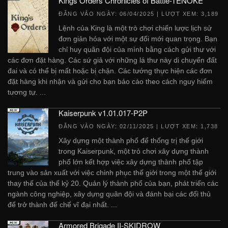
Kings Orders Chronicles of Battle-TENOKE
ĐĂNG VÀO NGÀY:
06/04/2025
| LƯỢT XEM: 3,189
Lệnh của King là một trò chơi chiến lược lịch sử
đơn giản hóa với một sự đổi mới quan trọng. Bạn
chỉ huy quân đội của mình bằng cách gửi thư với
các đơn đặt hàng. Các sứ giả với những lá thư này di chuyển đất
đai và có thể bị mất hoặc bị chặn. Các tướng thực hiện các đơn
đặt hàng khi nhận và gửi cho bạn báo cáo theo cách nguy hiểm
tương tự. ...
Kaiserpunk v1.01.017-P2P
ĐĂNG VÀO NGÀY:
02/11/2025
| LƯỢT XEM: 1,738
Xây dựng một thành phố để thống trị thế giới
trong Kaiserpunk, một trò chơi xây dựng thành
phố lớn kết hợp việc xây dựng thành phố tập
trung vào sản xuất với việc chinh phục thế giới trong một thế giới
thay thế của thế kỷ 20. Quản lý thành phố của bạn, phát triển các
ngành công nghiệp, xây dựng quân đội và đánh bại các đối thủ
để trở thành đế chế vĩ đại nhất. ...
Armored Brigade II-SKIDROW