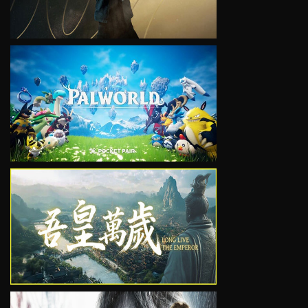
VIEW
VIEW