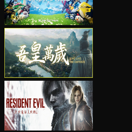
VIEW
VIEW