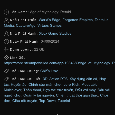
Age of Mythology: Retold
Tên Game:
World's Edge
,
Forgotten Empires
,
Tantalus
Nhà Phát Triển:
Media
,
CaptureAge
,
Virtuos Games
Xbox Game Studios
Nhà Phát Hành:
04/09/2024
Ngày Phát Hành:
22 GB
Dung Lượng:
Link Gốc:
https://store.steampowered.com/app/1934680/Age_of_Mythology_Re
Chiến lược
Thể Loại Chung:
3D
,
Action RTS
,
Xây dựng căn cứ
,
Hợp
Thể Loại Chi Tiết:
tác
,
Huyền ảo
,
Chỉnh sửa màn chơi
,
Lore-Rich
,
Moddable
,
Multiplayer
,
Thần thoại
,
Hợp tác trực tuyến
,
Đấu với máy
,
Đấu với
người chơi
,
Quản lý tài nguyên
,
Chiến thuật thời gian thực
,
Chơi
đơn
,
Giàu cốt truyện
,
Top-Down
,
Tutorial