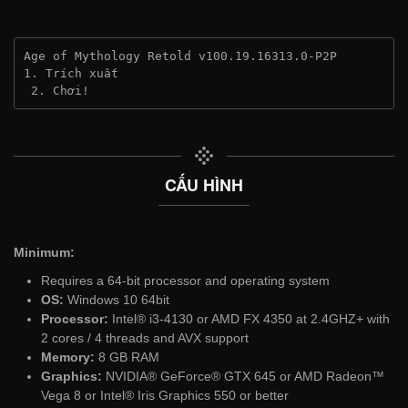
Age of Mythology Retold v100.19.16313.0-P2P
1. Trích xuất
 2. Chơi!
CẤU HÌNH
Minimum:
Requires a 64-bit processor and operating system
OS:
Windows 10 64bit
Processor:
Intel® i3-4130 or AMD FX 4350 at 2.4GHZ+ with
2 cores / 4 threads and AVX support
Memory:
8 GB RAM
Graphics:
NVIDIA® GeForce® GTX 645 or AMD Radeon™
Vega 8 or Intel® Iris Graphics 550 or better