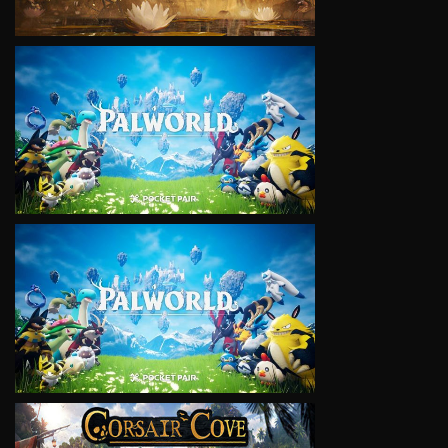
VIEW
VIEW