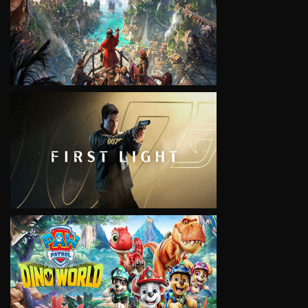
VIEW
VIEW
VIEW