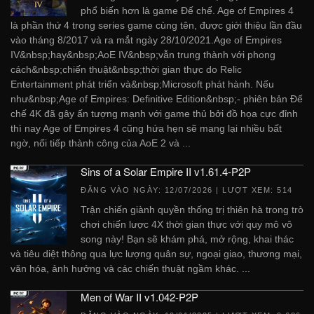
phổ biến hơn là game Đế chế. Age of Empires 4
là phần thứ 4 trong series game cùng tên, được giới thiệu lần đầu
vào tháng 8/2017 và ra mắt ngày 28/10/2021.Age of Empires
IV&nbsp;hay&nbsp;AoE IV&nbsp;vẫn trung thành với phong
cách&nbsp;chiến thuật&nbsp;thời gian thực do Relic
Entertainment phát triển và&nbsp;Microsoft phát hành. Nếu
như&nbsp;Age of Empires: Definitive Edition&nbsp;- phiên bản Đế
chế 4K đã gây ấn tượng mạnh với game thủ bởi đồ họa cực đỉnh
thì nay Age of Empires 4 cũng hứa hẹn sẽ mang lại nhiều bất
ngờ, nối tiếp thành công của AoE 2 và ...
Sins of a Solar Empire II v1.61.4-P2P
ĐĂNG VÀO NGÀY:
12/07/2026
| LƯỢT XEM: 514
Trận chiến giành quyền thống trị thiên hà trong trò
chơi chiến lược 4X thời gian thực với quy mô vô
song này! Bạn sẽ khám phá, mở rộng, khai thác
và tiêu diệt thông qua lực lượng quân sự, ngoại giao, thương mại,
văn hóa, ảnh hưởng và các chiến thuật ngầm khác. ...
Men of War II v1.042-P2P