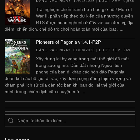
ĐĂNG VÀO NGÀY:
19/01/2025
| LƯỢT XEM: 9,686
Trải nghiệm chiến tranh hơn bao giờ hết! Men of
War II, phần tiếp theo dự kiến ​​của nhượng quyền
RTS được hoan nghênh ở đây với các đơn vị, địa
điểm, chiến dịch, chế độ trò chơi hoàn toàn mới của loạt . ...
Pioneers of Pagonia v1.4.1-P2P
ĐĂNG VÀO NGÀY:
01/08/2026
| LƯỢT XEM: 269
Xây dựng lại hy vọng trong một thế giới đã mất
trong sương mù. Dẫn dắt những Người tiên
phong của bạn đi khắp các hòn đảo Pagonia,
đoàn kết các bộ lạc rải rác, xây dựng cộng đồng thịnh vượng và
khám phá lịch sử của dân tộc bạn khi bạn đòi lại thế giới của
mình trong chiến dịch câu chuyện mới. ...
Lọc game