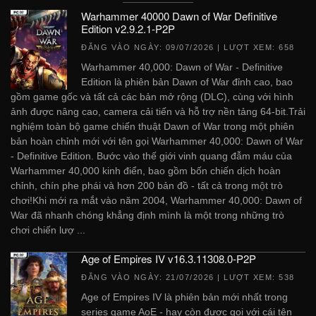
Warhammer 40000 Dawn of War Definitive
Edition v2.9.2.1-P2P
ĐĂNG VÀO NGÀY:
09/07/2026
| LƯỢT XEM: 658
Warhammer 40,000: Dawn of War - Definitive
Edition là phiên bản Dawn of War đỉnh cao, bao
gồm game gốc và tất cả các bản mở rộng (DLC), cùng với hình
ảnh được nâng cao, camera cải tiến và hỗ trợ nền tảng 64-bit.Trải
nghiệm toàn bộ game chiến thuật Dawn of War trong một phiên
bản hoàn chỉnh mới với tên gọi Warhammer 40,000: Dawn of War
- Definitive Edition. Bước vào thế giới vinh quang đẫm máu của
Warhammer 40,000 kinh điển, bao gồm bốn chiến dịch hoàn
chỉnh, chín phe phái và hơn 200 bản đồ - tất cả trong một trò
chơi!Khi mới ra mắt vào năm 2004, Warhammer 40,000: Dawn of
War đã nhanh chóng khẳng định mình là một trong những trò
chơi chiến lượ ...
Age of Empires IV v16.3.11308.0-P2P
ĐĂNG VÀO NGÀY:
21/07/2026
| LƯỢT XEM: 538
Age of Empires IV là phiên bản mới nhất trong
series game AoE - hay còn được gọi với cái tên