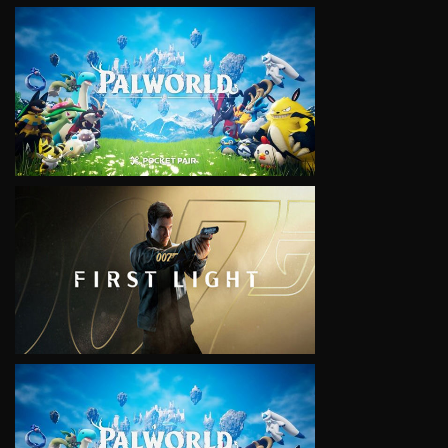
VIEW
VIEW
VIEW