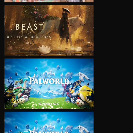
VIEW
VIEW