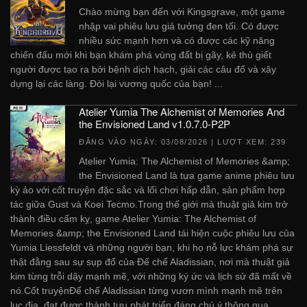
Chào mừng bạn đến với Kingsgrave, một game
nhập vai phiêu lưu giả tưởng đen tối. Có được
nhiều sức mạnh hơn và có được các kỹ năng
chiến đấu mới khi bạn khám phá vùng đất bị gãy, kẻ thù giết
người được tạo ra bởi bệnh dịch hạch, giải các câu đố và xây
dựng lại các làng. Đòi lại vương quốc của bạn! ...
Atelier Yumia The Alchemist of Memories And
the Envisioned Land v1.0.7.0-P2P
ĐĂNG VÀO NGÀY:
03/08/2026
| LƯỢT XEM: 239
Atelier Yumia: The Alchemist of Memories &amp;
the Envisioned Land là tựa game anime phiêu lưu
kỳ ảo với cốt truyện đặc sắc và lối chơi hấp dẫn, sản phẩm hợp
tác giữa Gust và Koei Tecmo.Trong thế giới mà thuật giả kim trở
thành điều cấm kỵ, game Atelier Yumia: The Alchemist of
Memories &amp; the Envisioned Land tái hiện cuộc phiêu lưu của
Yumia Liessfeldt và những người bạn, khi họ nỗ lực khám phá sự
thật đằng sau sự sụp đổ của Đế chế Aladissian, nơi mà thuật giả
kim từng trỗi dậy mạnh mẽ, với những ký ức và lịch sử đã mất về
nó.Cốt truyệnĐế chế Aladissian từng vươn mình mạnh mẽ trên
lục địa, đạt được thành tựu phát triển đáng chú ý thông qua ...