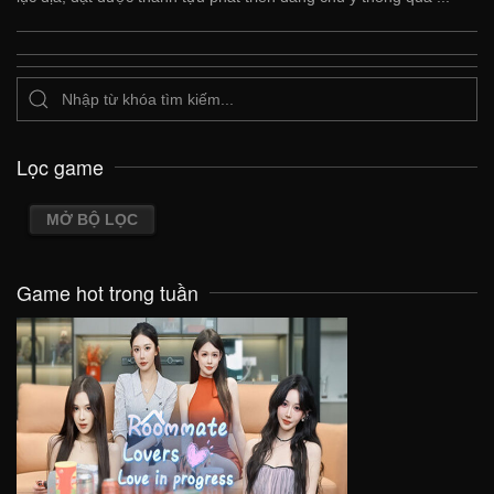
Lọc game
MỞ BỘ LỌC
Game hot trong tuần
VIEW