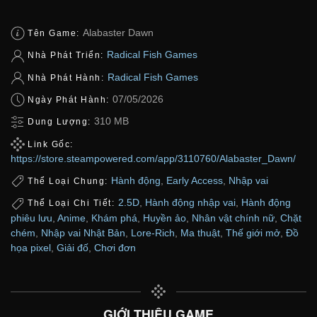
Alabaster Dawn
Tên Game:
Radical Fish Games
Nhà Phát Triển:
Radical Fish Games
Nhà Phát Hành:
07/05/2026
Ngày Phát Hành:
310 MB
Dung Lượng:
Link Gốc:
https://store.steampowered.com/app/3110760/Alabaster_Dawn/
Hành động
,
Early Access
,
Nhập vai
Thể Loại Chung:
2.5D
,
Hành động nhập vai
,
Hành động
Thể Loại Chi Tiết:
phiêu lưu
,
Anime
,
Khám phá
,
Huyền ảo
,
Nhân vật chính nữ
,
Chặt
chém
,
Nhập vai Nhật Bản
,
Lore-Rich
,
Ma thuật
,
Thế giới mở
,
Đồ
họa pixel
,
Giải đố
,
Chơi đơn
GIỚI THIỆU GAME