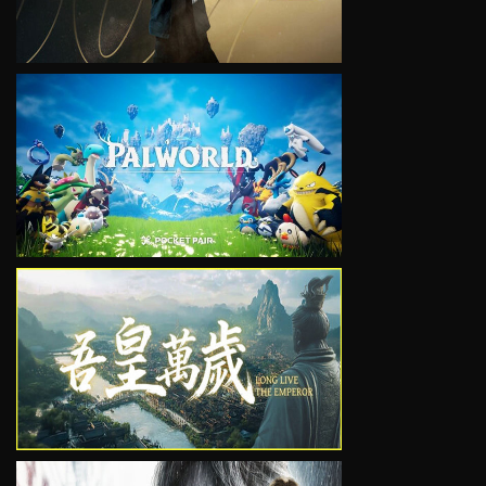
VIEW
VIEW