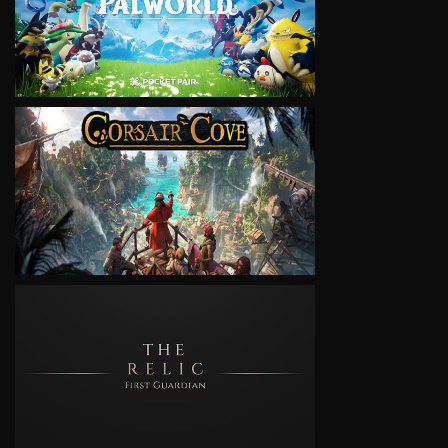
VIEW
VIEW
VIEW