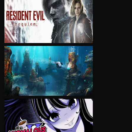
VIEW
VIEW
VIEW