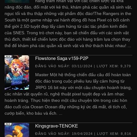
hàng trăm nhân vật với các chiến lược và khả
năng độc đáo, đối mặt với kẻ thù, khám phá các quần xã sinh vật,
ngục tối và thu thập những vật phẩm độc đáo!The Rangers in the
South là một game nhập vai hành động đồ họa Pixel có bối cảnh
thế giới 2.5D tuyệt đẹp lấy cảm hứng từ các tác phẩm kinh điển
của SNES. Trong trò chơi này, bạn sẽ chiến đấu với các sinh vật
thù địch, thiết kế chiến lược độc đáo với hàng trăm lựa chọn thay
thế để khám phá các quần xã sinh vật và thử thách khác nhau! ...
Flowstone Saga v159-P2P
ĐĂNG VÀO NGÀY:
03/11/2024
| LƯỢT XEM: 9,379
Master Một hệ thống chiến đấu câu đố hoàn toàn
độc đáo trong cuộc phiêu lưu lấy cảm hứng từ
JRPG 16 bit này với một câu chuyện hoành tráng,
các nhân vật quyến rũ, nghệ thuật pixel tuyệt đẹp và âm nhạc
hoành tráng. Thực hiện theo một câu chuyện lớn trong các hòn
đảo cuối của Ocean Ocean đầy những ký ức đã mất, di tích cổ,
cướp biển, kho báu và ếch. ...
Kingsgrave-TENOKE
ĐĂNG VÀO NGÀY:
19/04/2024
| LƯỢT XEM: 8,816