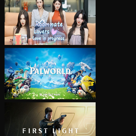
VIEW
VIEW
VIEW