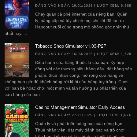
ĐĂNG VÀO NGÀY:
19/01/2025
| LƯỢT XEM: 9,368
Chạy quán cà phê internet của riêng bạn! Quản
lý, nâng cấp và tùy chỉnh mọi chi tiết để tạo ra
Hangout cuối cùng trong mô phỏng góc nhìn thứ
nhất này. ...
Tobacco Shop Simulator v1.03-P2P
ĐĂNG VÀO NGÀY:
16/03/2026
| LƯỢT XEM: 1,728
Điều hành cửa hàng thuốc lá của bạn. Ký hợp
đồng với các thương hiệu hàng đầu, đặt hàng sản
phẩm, thuê nhân công, mở rộng cửa hàng và
không bao giờ để khách hàng rời khỏi cửa hàng tay trắng. Chơi
với bạn bè hoặc chơi một mình và tận hưởng sự phát triển của
cửa hàng của bạn. ...
Casino Management Simulator Early Access
ĐĂNG VÀO NGÀY:
27/11/2025
| LƯỢT XEM: 1,674
Quản lý và phát triển sòng bạc của riêng bạn.
Thuê nhân viên, đặt máy đánh bạc và trò chơi
trên bàn, kiểm soát tài chính và thiết kế bố cục