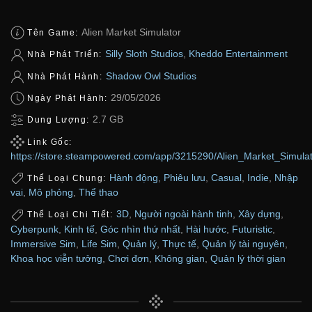
Alien Market Simulator
Tên Game:
Silly Sloth Studios
,
Kheddo Entertainment
Nhà Phát Triển:
Shadow Owl Studios
Nhà Phát Hành:
29/05/2026
Ngày Phát Hành:
2.7 GB
Dung Lượng:
Link Gốc:
https://store.steampowered.com/app/3215290/Alien_Market_Simulat
Hành động
,
Phiêu lưu
,
Casual
,
Indie
,
Nhập
Thể Loại Chung:
vai
,
Mô phỏng
,
Thể thao
3D
,
Người ngoài hành tinh
,
Xây dựng
,
Thể Loại Chi Tiết:
Cyberpunk
,
Kinh tế
,
Góc nhìn thứ nhất
,
Hài hước
,
Futuristic
,
Immersive Sim
,
Life Sim
,
Quản lý
,
Thực tế
,
Quản lý tài nguyên
,
Khoa học viễn tưởng
,
Chơi đơn
,
Không gian
,
Quản lý thời gian