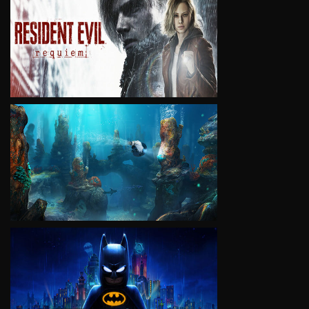
VIEW
VIEW
VIEW