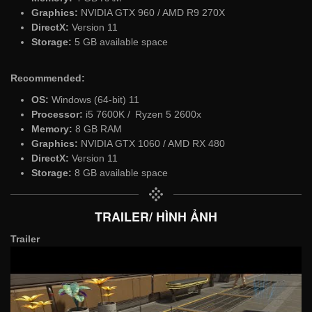
Graphics:
NVIDIA GTX 960 / AMD R9 270X
DirectX:
Version 11
Storage:
5 GB available space
Recommended:
OS:
Windows (64-bit) 11
Processor:
i5 7600K / Ryzen 5 2600x
Memory:
8 GB RAM
Graphics:
NVIDIA GTX 1060 / AMD RX 480
DirectX:
Version 11
Storage:
8 GB available space
TRAILER/ HÌNH ẢNH
Trailer