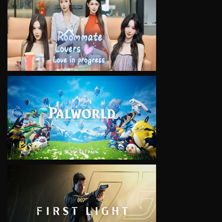
VIEW
VIEW
VIEW