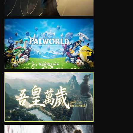
VIEW
VIEW