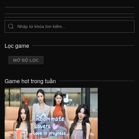
Lọc game
MỞ BỘ LỌC
Game hot trong tuần
VIEW