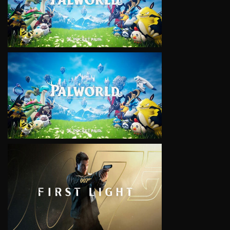
VIEW
VIEW
VIEW