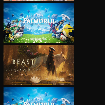
VIEW
VIEW