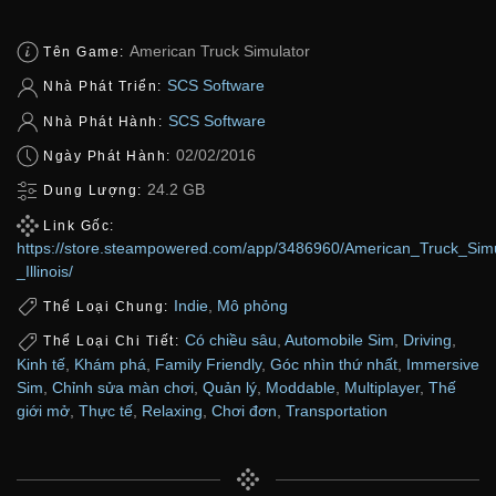
American Truck Simulator
Tên Game:
SCS Software
Nhà Phát Triển:
SCS Software
Nhà Phát Hành:
02/02/2016
Ngày Phát Hành:
24.2 GB
Dung Lượng:
Link Gốc:
https://store.steampowered.com/app/3486960/American_Truck_Simu
_Illinois/
Indie
,
Mô phỏng
Thể Loại Chung:
Có chiều sâu
,
Automobile Sim
,
Driving
,
Thể Loại Chi Tiết:
Kinh tế
,
Khám phá
,
Family Friendly
,
Góc nhìn thứ nhất
,
Immersive
Sim
,
Chỉnh sửa màn chơi
,
Quản lý
,
Moddable
,
Multiplayer
,
Thế
giới mở
,
Thực tế
,
Relaxing
,
Chơi đơn
,
Transportation