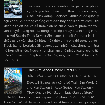
Truck and Logistics Simulator là game mô phỏng
vận chuyển hàng hóa chân thực như cuộc sống.
Chơi Truck &amp; Logistics Simulator để quản lý
hậu cần từ A-Z trong chế độ chơi đơn hay nhiều người chơi. Điều
khiển hơn 20 loại xe để thực hiện nhiệm vụ vận tải phức tạp và
vận chuyển hàng hóa đa dạng trực tiếp tới tay khách hàng.Nếu
như với Scania Truck Driving Simulator, bạn sẽ tập trung lái 1
chiếc xe và vận chuyển hàng hóa thông thường thì trong game
Truck &amp; Logistics Simulator, trách nhiệm của chúng ta nặng
nề hơn rất nhiều. Người chơi phải làm chủ nhiều loại phương tiện
hậu cần như xe nâng hàng, cần cẩu, máy xúc… để hỗ trợ xe tải
bốc dỡ hàn ...
Train Sim World 6 v20260729-P2P
ĐĂNG VÀO NGÀY:
01/08/2026
| LƯỢT XEM: 257
Dovetail Games vừa công bố Train Sim World 6
cho PlayStation 5, Xbox Series, PlayStation 4,
Xbox One và PC (Steam, Epic Games Store) -
phần tiếp theo trong series game mô phỏng đường sắt nổi tiếng
Train Sim World. Người chơi có thể đặt trước với mức giảm giá từ