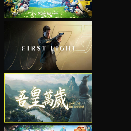
VIEW
VIEW