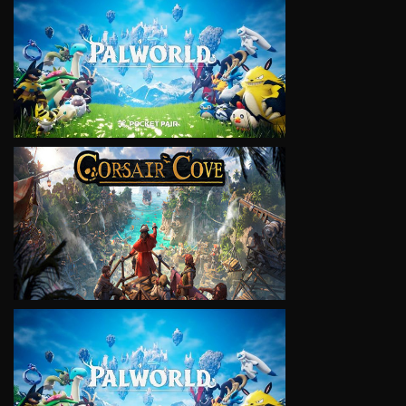
VIEW
VIEW
VIEW