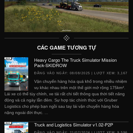
CÁC GAME TƯƠNG TỰ
Heavy Cargo The Truck Simulator Mission
Pack-SKIDROW
ĐĂNG VÀO NGÀY:
08/08/2025
| LƯỢT XEM: 3,167
Vận chuyển hàng hóa quá khổ trong nhiều nhiệm
vụ khác nhau trên một thế giới mở rộng 175km².
Lái xe có thể tùy chỉnh, xe tải rất chi tiết thông qua thời tiết năng
động và cả ngày lẫn đêm. Sự hợp tác chính thức với Gruber
Logistics cho phép bạn ngồi sau tay lái vận chuyển hàng hóa
nặng ngoài đời thực. ...
Truck and Logistics Simulator v1.02-P2P
ĐĂNG VÀO NGÀY:
21/07/2024
| LƯỢT XEM: 9,596