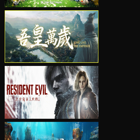
VIEW
VIEW