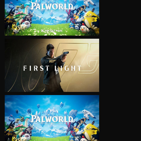
VIEW
VIEW
VIEW