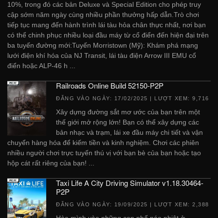
10%, trong đó các bản Deluxe và Special Edition cho phép truy
cập sớm năm ngày cùng nhiều phần thưởng hấp dẫn.Trò chơi
tiếp tục mang đến hành trình lái tàu hỏa chân thực nhất, nơi bạn
có thể chinh phục nhiều loại đầu máy từ cổ điển đến hiện đại trên
ba tuyến đường mới:Tuyến Morristown (Mỹ): Khám phá mạng
lưới điện khí hóa của NJ Transit, lái tàu điện Arrow III EMU cổ
điển hoặc ALP-46 h ...
Railroads Online Build 52150-P2P
ĐĂNG VÀO NGÀY:
17/02/2025
| LƯỢT XEM: 9,716
Xây dựng đường sắt mơ ước của bạn trên một
thế giới mở rộng lớn! Bạn có thể xây dựng các
bản nhạc và trạm, lái xe đầu máy chi tiết và vận
chuyển hàng hóa để kiếm tiền và kinh nghiệm. Chơi các phiên
nhiều người chơi trực tuyến thú vị với bạn bè của bạn hoặc tạo
hộp cát rất riêng của bạn! ...
Taxi Life A City Driving Simulator v1.18.30464-
P2P
ĐĂNG VÀO NGÀY:
19/09/2025
| LƯỢT XEM: 2,388
Hòa mình vào những con phố náo nhiệt ở