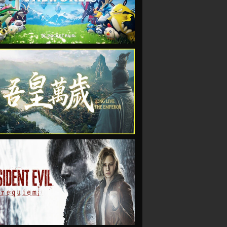
VIEW
VIEW