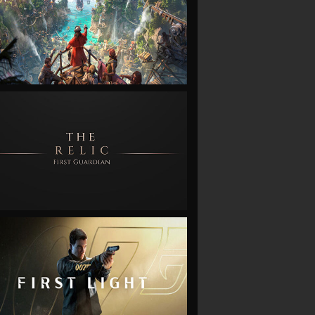
VIEW
VIEW
VIEW