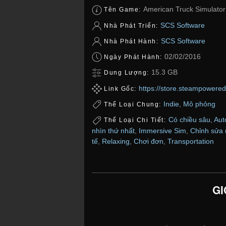
American Truck Simulator
Tên Game:
SCS Software
Nhà Phát Triển:
SCS Software
Nhà Phát Hành:
02/02/2016
Ngày Phát Hành:
15.3 GB
Dung Lượng:
https://store.steampower
Link Gốc:
Indie
,
Mô phỏng
Thể Loại Chung:
Có chiều sâu
,
Aut
Thể Loại Chi Tiết:
nhìn thứ nhất
,
Immersive Sim
,
Chỉnh sửa
tế
,
Relaxing
,
Chơi đơn
,
Transportation
GI