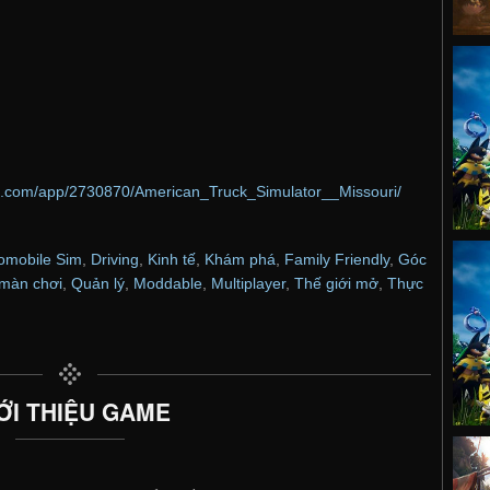
ed.com/app/2730870/American_Truck_Simulator__Missouri/
omobile Sim
,
Driving
,
Kinh tế
,
Khám phá
,
Family Friendly
,
Góc
 màn chơi
,
Quản lý
,
Moddable
,
Multiplayer
,
Thế giới mở
,
Thực
ỚI THIỆU GAME