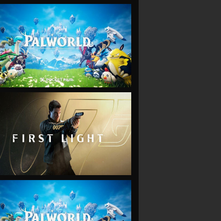
VIEW
VIEW
VIEW