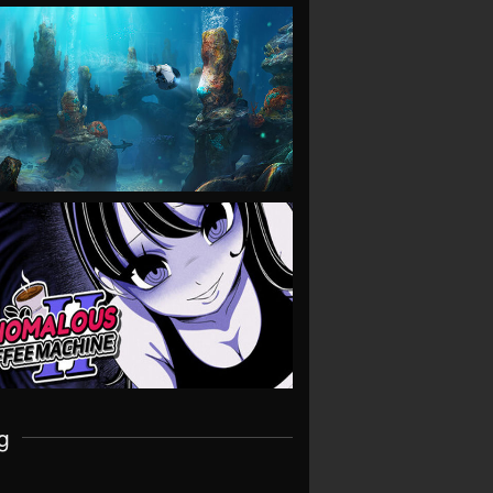
VIEW
VIEW
g