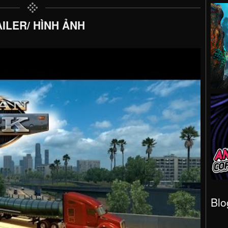
ILER/ HÌNH ẢNH
Blo