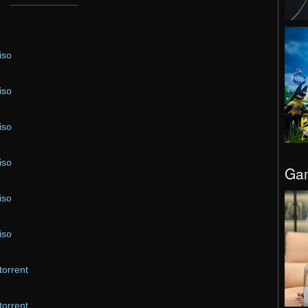
iso
iso
iso
iso
Gam
iso
iso
torrent
torrent