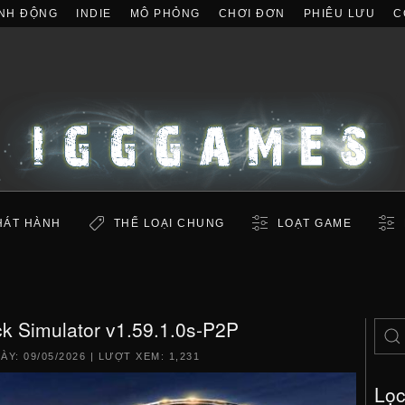
NH ĐỘNG
INDIE
MÔ PHỎNG
CHƠI ĐƠN
PHIÊU LƯU
C
HÁT HÀNH
THỂ LOẠI CHUNG
LOẠT GAME
k Simulator v1.59.1.0s-P2P
GÀY:
09/05/2026
| LƯỢT XEM: 1,231
Lọ