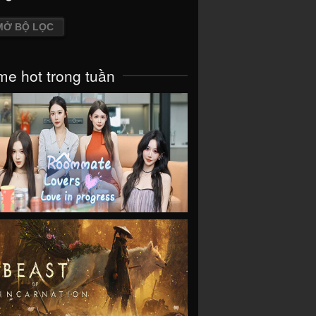
MỞ BỘ LỌC
e hot trong tuần
VIEW
VIEW