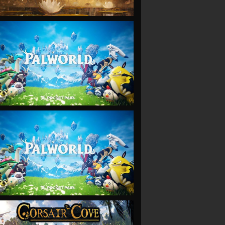
VIEW
VIEW