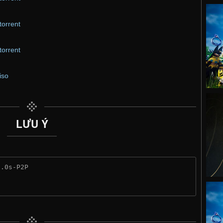
torrent
torrent
iso
LƯU Ý
1.0s-P2P