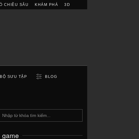
Ó CHIỀU SÂU
KHÁM PHÁ
3D
BỘ SƯU TẬP
BLOG
c game