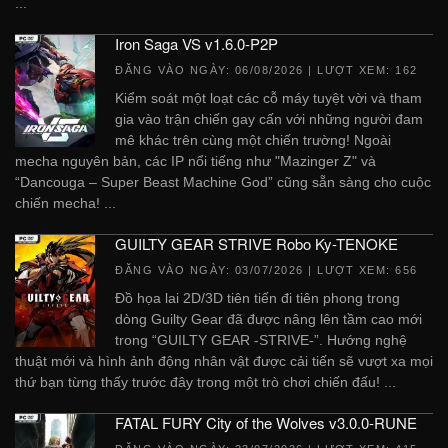
...
Iron Saga VS v1.6.0-P2P
ĐĂNG VÀO NGÀY:
06/08/2026
| LƯỢT XEM: 162
Kiểm soát một loạt các cỗ máy tuyệt vời và tham
gia vào trận chiến gay cấn với những người đam
mê khác trên cùng một chiến trường! Ngoài
mecha nguyên bản, các IP nổi tiếng như "Mazinger Z" và
“Dancouga – Super Beast Machine God” cũng sẵn sàng cho cuộc
chiến mecha! ...
GUILTY GEAR STRIVE Robo Ky-TENOKE
ĐĂNG VÀO NGÀY:
03/07/2026
| LƯỢT XEM: 656
Đồ họa lai 2D/3D tiên tiến đi tiên phong trong
dòng Guilty Gear đã được nâng lên tầm cao mới
trong “GUILTY GEAR -STRIVE-”. Hướng nghệ
thuật mới và hình ảnh động nhân vật được cải tiến sẽ vượt xa mọi
thứ bạn từng thấy trước đây trong một trò chơi chiến đấu! ...
FATAL FURY City of the Wolves v3.0.0-RUNE