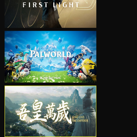
VIEW
VIEW
VIEW