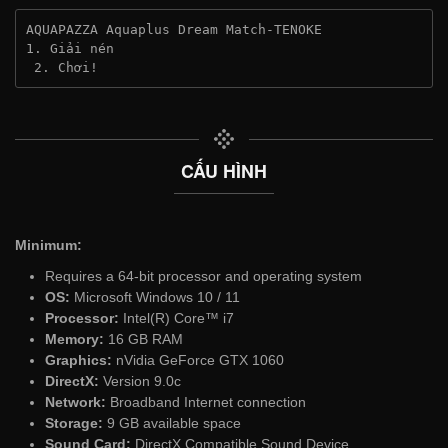
AQUAPAZZA Aquaplus Dream Match-TENOKE
1. Giải nén
 2. Chơi!
CẤU HÌNH
Minimum:
Requires a 64-bit processor and operating system
OS:
Microsoft Windows 10 / 11
Processor:
Intel(R) Core™ i7
Memory:
16 GB RAM
Graphics:
nVidia GeForce GTX 1060
DirectX:
Version 9.0c
Network:
Broadband Internet connection
Storage:
9 GB available space
Sound Card:
DirectX Compatible Sound Device