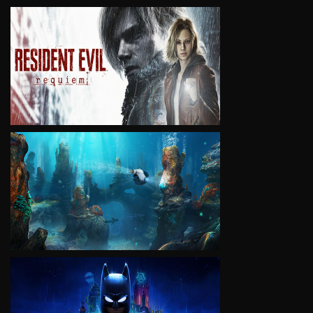
VIEW
VIEW
VIEW