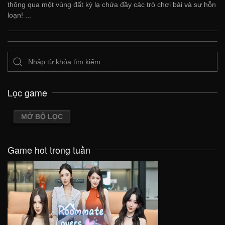
thông qua một vùng đất kỳ lạ chứa đầy các trò chơi bài và sự hỗn
loạn! ...
Lọc game
MỞ BỘ LỌC
Game hot trong tuần
VIEW