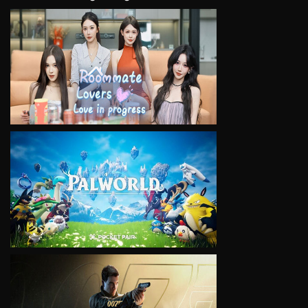
VIEW
VIEW