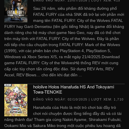
ĐĂNG VÀO NGÀY:
23/07/2026
| LƯỢT XEM: 415
Sau 26 năm, siêu phẩm đối kháng đường phố
FATAL FURY của nhà SNK đã trở lại với phần mới
mang tên FATAL FURY: City of the Wolves.FATAL
FURY hay Garō Densetsu (tên gốc tiếng Nhật) là game đối kháng
dành riêng cho hệ máy chơi game Neo Geo, nay đã có thể chơi
trên máy tính với FATAL FURY: City of the Wolves. Đây là phần
nối tiếp cho câu chuyện trong FATAL FURY: Mark of the Wolves
(1999), với các phiên bản cho PlayStation 4, PlayStation 5,
Windows và Xbox Series X/S, ra mắt ngày 21/4/2025.Download
game FATAL FURY: City of the WolvesHệ thống REV mới cung
cấp các tùy chọn tấn công độc đáo. Sử dụng REV Arts, REV
Accel, REV Blows… cho đến khi đạt đến ...
hololive Holos Hanafuda HS And Tokoyami
Towa-TENOKE
ĐĂNG VÀO NGÀY:
02/10/2025
| LƯỢT XEM: 1,710
Hanafuda của Holo là một trò chơi bài đầy trò
chơi nói chuyện được lồng tiếng đầy đủ và có tài
năng thánh địa! Tham gia cùng Nakiri Ayame, Shirakami Fubuki,
Ookami Mio và Sakura Miko trong một cuộc phiêu lưu hoang dã