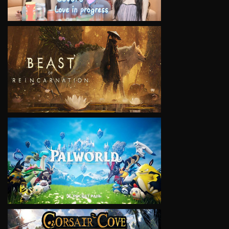
VIEW
VIEW