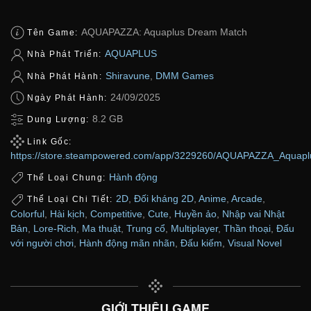
AQUAPAZZA: Aquaplus Dream Match
Tên Game:
AQUAPLUS
Nhà Phát Triển:
Shiravune
,
DMM Games
Nhà Phát Hành:
24/09/2025
Ngày Phát Hành:
8.2 GB
Dung Lượng:
Link Gốc:
https://store.steampowered.com/app/3229260/AQUAPAZZA_Aquap
Hành động
Thể Loại Chung:
2D
,
Đối kháng 2D
,
Anime
,
Arcade
,
Thể Loại Chi Tiết:
Colorful
,
Hài kịch
,
Competitive
,
Cute
,
Huyền ảo
,
Nhập vai Nhật
Bản
,
Lore-Rich
,
Ma thuật
,
Trung cổ
,
Multiplayer
,
Thần thoại
,
Đấu
với người chơi
,
Hành động mãn nhãn
,
Đấu kiếm
,
Visual Novel
GIỚI THIỆU GAME