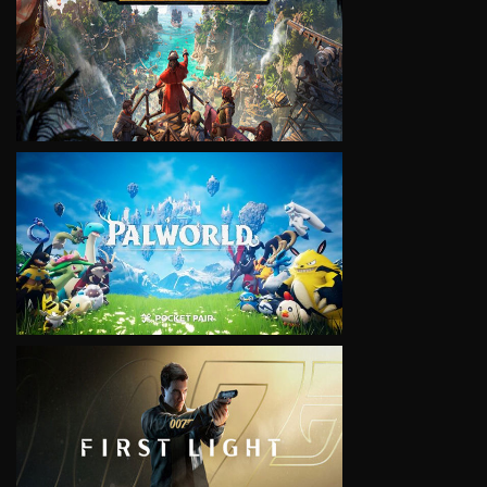
VIEW
VIEW
VIEW