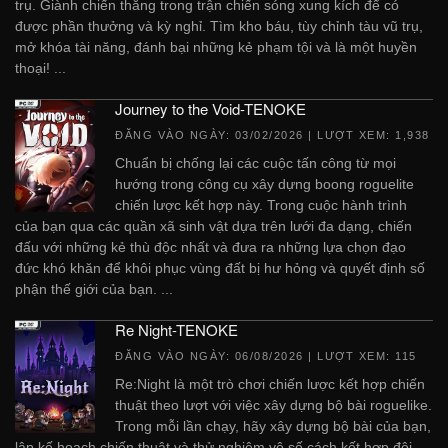
trụ. Giành chiến thắng trong trận chiến sóng xung kích để có
được phần thưởng và kỳ nghỉ. Tìm kho báu, tùy chỉnh tàu vũ trụ,
mở khóa tài năng, đánh bại những kẻ phạm tội và là một huyền
thoại! ...
Journey to the Void-TENOKE
ĐĂNG VÀO NGÀY:
03/02/2026
| LƯỢT XEM: 1,938
Chuẩn bị chống lại các cuộc tấn công từ mọi
hướng trong công cụ xây dựng boong roguelite
chiến lược kết hợp này. Trong cuộc hành trình
của bạn qua các quần xã sinh vật dựa trên lưới đa dạng, chiến
đấu với những kẻ thù độc nhất và đưa ra những lựa chọn đạo
đức khó khăn để khôi phục vùng đất bị hư hỏng và quyết định số
phận thế giới của bạn. ...
Re Night-TENOKE
ĐĂNG VÀO NGÀY:
06/08/2026
| LƯỢT XEM: 115
Re:Night là một trò chơi chiến lược kết hợp chiến
thuật theo lượt với việc xây dựng bộ bài roguelike.
Trong mỗi lần chạy, hãy xây dựng bộ bài của bạn,
lập kế hoạch chiến thuật và thử nghiệm vô số cách kết hợp đội