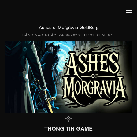
Ashes of Morgravia-GoldBerg
ĐĂNG VÀO NGÀY:
24/06/2026
| LƯỢT XEM: 675
THÔNG TIN GAME