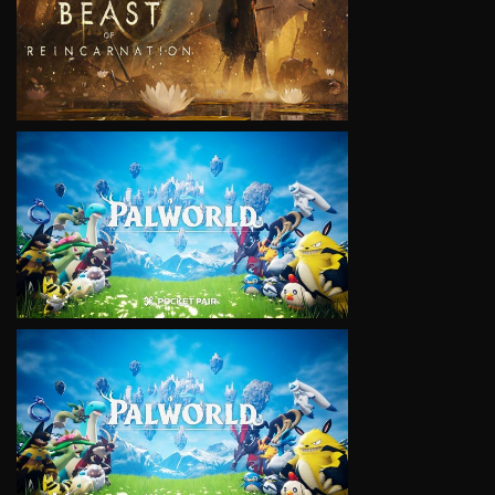
VIEW
VIEW
VIEW