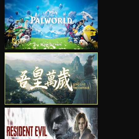
VIEW
VIEW
VIEW