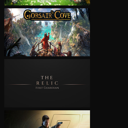
VIEW
VIEW