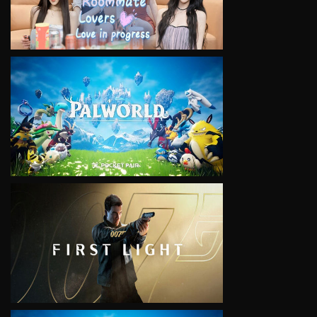
VIEW
VIEW