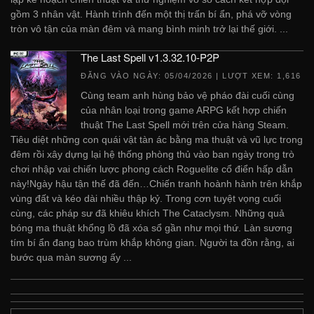
gồm 3 nhân vật. Hành trình đến một thị trấn bí ẩn, phá vỡ vòng
tròn vô tận của màn đêm và mang bình minh trở lại thế giới. ...
The Last Spell v1.3.32.10-P2P
ĐĂNG VÀO NGÀY:
05/04/2026
| LƯỢT XEM: 1,616
Cùng team anh hùng bảo vệ pháo đài cuối cùng
của nhân loại trong game ARPG kết hợp chiến
thuật The Last Spell mới trên cửa hàng Steam.
Tiêu diệt những con quái vật tàn ác bằng ma thuật và vũ lực trong
đêm rồi xây dựng lại hệ thống phòng thủ vào ban ngày trong trò
chơi nhập vai chiến lược phong cách Roguelite cổ điển hấp dẫn
này!Ngày hậu tận thế đã đến…Chiến tranh hoành hành trên khắp
vùng đất và kéo dài nhiều thập kỷ. Trong cơn tuyệt vọng cuối
cùng, các pháp sư đã khiêu khích The Cataclysm. Những quả
bóng ma thuật khổng lồ đã xóa sổ gần như mọi thứ. Làn sương
tím bí ẩn đang bao trùm khắp không gian. Người ta đồn rằng, ai
bước qua màn sương ấy ...