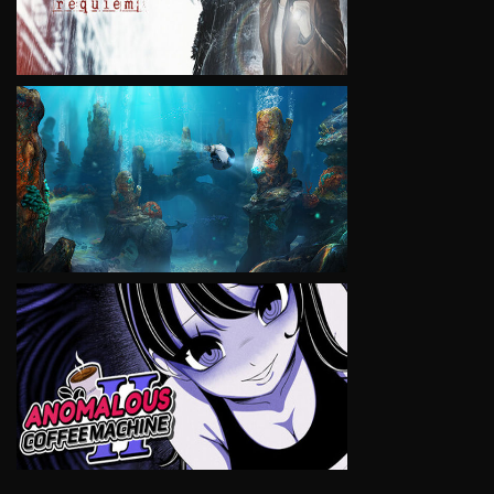
VIEW
VIEW