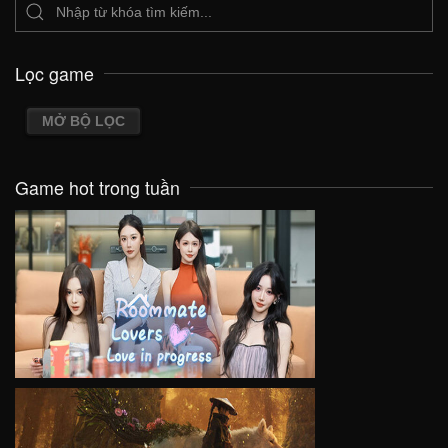
Lọc game
MỞ BỘ LỌC
Game hot trong tuần
VIEW