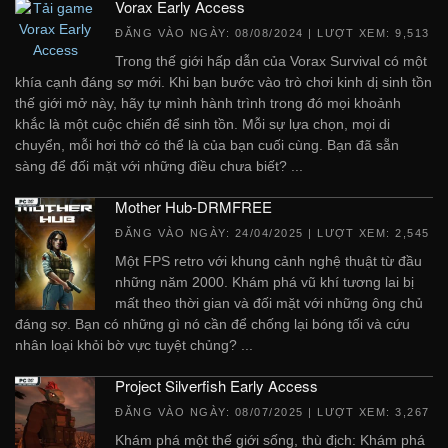
Vorax Early Access
ĐĂNG VÀO NGÀY:
08/08/2024
| LƯỢT XEM: 9,513
Trong thế giới hấp dẫn của Vorax Survival có một
khía cạnh đáng sợ mới. Khi bạn bước vào trò chơi kinh dị sinh tồn
thế giới mở này, hãy tự mình hành trình trong đó mọi khoảnh
khắc là một cuộc chiến để sinh tồn. Mỗi sự lựa chọn, mọi di
chuyển, mỗi hơi thở có thể là của bạn cuối cùng. Bạn đã sẵn
sàng để đối mặt với những điều chưa biết? ...
Mother Hub-DRMFREE
ĐĂNG VÀO NGÀY:
24/04/2025
| LƯỢT XEM: 2,545
Một FPS retro với khung cảnh nghệ thuật từ đầu
những năm 2000. Khám phá vũ khí tương lai bị
mất theo thời gian và đối mặt với những ông chủ
đáng sợ. Bạn có những gì nó cần để chống lại bóng tối và cứu
nhân loại khỏi bờ vực tuyệt chủng? ...
Project Silverfish Early Access
ĐĂNG VÀO NGÀY:
08/07/2025
| LƯỢT XEM: 3,267
Khám phá một thế giới sống, thù địch: Khám phá