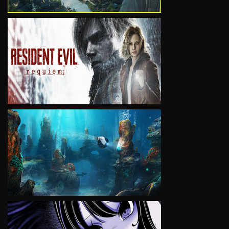
VIEW
VIEW