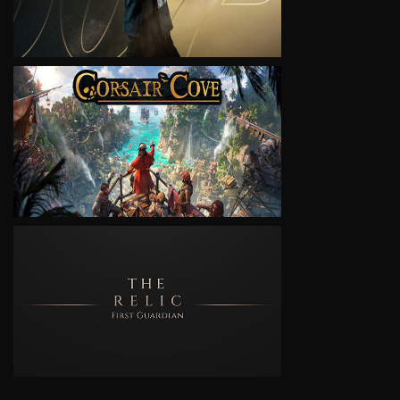
VIEW
VIEW