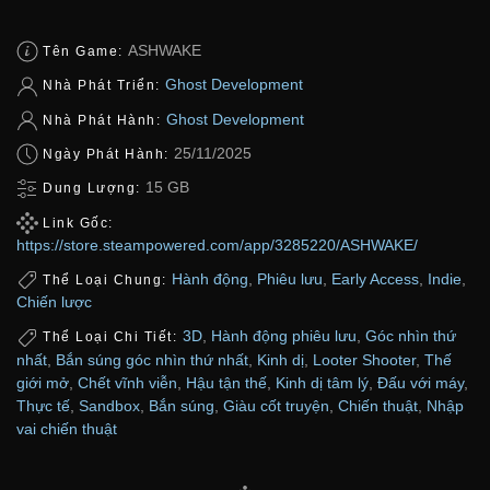
ASHWAKE
Tên Game:
Ghost Development
Nhà Phát Triển:
Ghost Development
Nhà Phát Hành:
25/11/2025
Ngày Phát Hành:
15 GB
Dung Lượng:
Link Gốc:
https://store.steampowered.com/app/3285220/ASHWAKE/
Hành động
,
Phiêu lưu
,
Early Access
,
Indie
,
Thể Loại Chung:
Chiến lược
3D
,
Hành động phiêu lưu
,
Góc nhìn thứ
Thể Loại Chi Tiết:
nhất
,
Bắn súng góc nhìn thứ nhất
,
Kinh dị
,
Looter Shooter
,
Thế
giới mở
,
Chết vĩnh viễn
,
Hậu tận thế
,
Kinh dị tâm lý
,
Đấu với máy
,
Thực tế
,
Sandbox
,
Bắn súng
,
Giàu cốt truyện
,
Chiến thuật
,
Nhập
vai chiến thuật