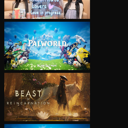
VIEW
VIEW