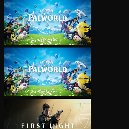
VIEW
VIEW
VIEW