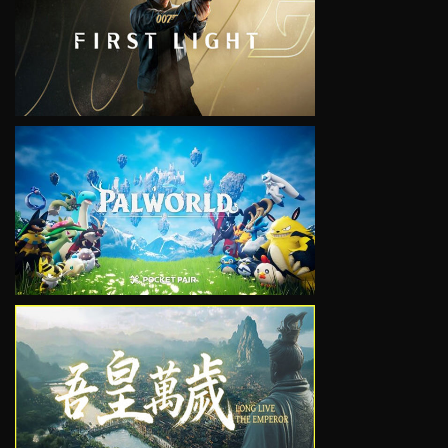
VIEW
VIEW
VIEW