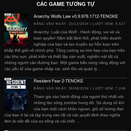
CÁC GAME TƯƠNG TỰ
Anarchy Wolfs Law v0.9.978.1712-TENOKE
ĐĂNG VÀO NGÀY:
23/12/2024
| LƯỢT XEM: 8,517
Anarchy: Luật của Wolf - Hành động, vui vẻ và
toàn quyền! Nắm bắt lãnh thổ, phát triển doanh
nghiệp của bạn và lan truyền sự hỗn loạn trên
khắp thế giới vô chính phủ. Tăng cường sự kìm kẹp của bạn trên
các khu vực, phát triển và thiết lập sản xuất, nghiền nát tất cả
những người cản đường bạn. Một game bắn súng năng động với
các yếu tố của game nhập vai, sinh tồn và quản lý. ...
Resident Fear 2-TENOKE
ĐĂNG VÀO NGÀY:
26/08/2024
| LƯỢT XEM: 7,248
Tham gia vào hành động của người thứ nhất với
những làn sóng zombie hung dữ. Sử dụng vũ khí
của bạn một cách khôn ngoan, giữ số lượng đạn
của bạn ở lại và tập trung vào tất cả các quyết định theo nghĩa
đen là vấn đề của sự sống và cái chết. ...