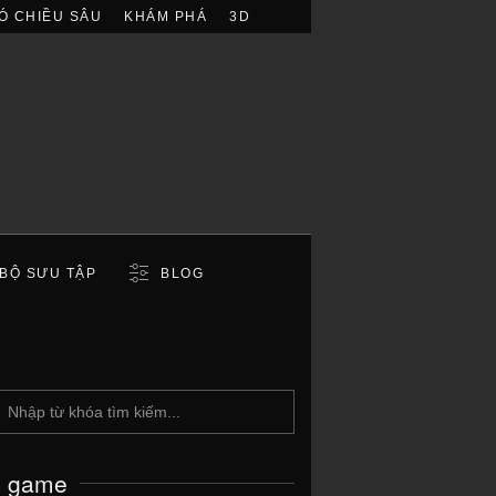
Ó CHIỀU SÂU
KHÁM PHÁ
3D
BỘ SƯU TẬP
BLOG
c game