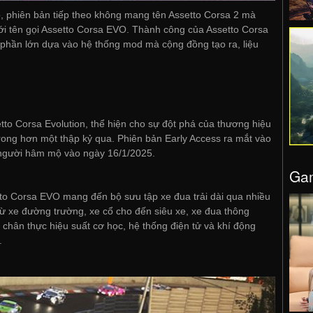
, phiên bản tiếp theo không mang tên Assetto Corsa 2 mà
ới tên gọi Assetto Corsa EVO. Thành công của Assetto Corsa
phần lớn dựa vào hệ thống mod mà cộng đồng tạo ra, liệu
etto Corsa Evolution, thể hiện cho sự đột phá của thương hiệu
 trong hơn một thập kỷ qua. Phiên bản Early Access ra mắt vào
người hâm mộ vào ngày 16/1/2025.
Gam
to Corsa EVO mang đến bộ sưu tập xe đua trải dài qua nhiều
ừ xe đường trường, xe cổ cho đến siêu xe, xe đua thông
chân thực hiệu suất cơ học, hệ thống điện tử và khí động
.