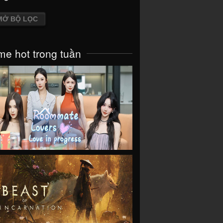
MỞ BỘ LỌC
e hot trong tuần
VIEW
VIEW