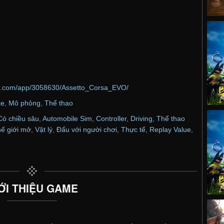
ed.com/app/3058630/Assetto_Corsa_EVO/
xe
,
Mô phỏng
,
Thể thao
Có chiều sâu
,
Automobile Sim
,
Controller
,
Driving
,
Thể thao
ế giới mở
,
Vật lý
,
Đấu với người chơi
,
Thực tế
,
Replay Value
,
ỚI THIỆU GAME