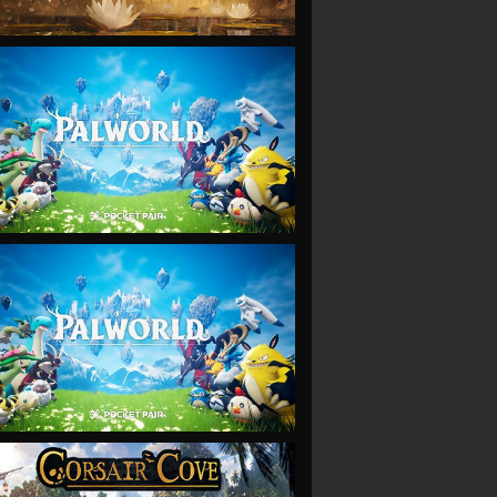
VIEW
VIEW