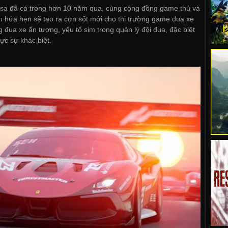
sa đã có trong hơn 10 năm qua, cùng cộng đồng game thủ và
n hứa hẹn sẽ tạo ra cơn sốt mới cho thị trường game đua xe
ua xe ấn tượng, yếu tố sim trong quản lý đội đua, đặc biệt
ực sự khác biệt.