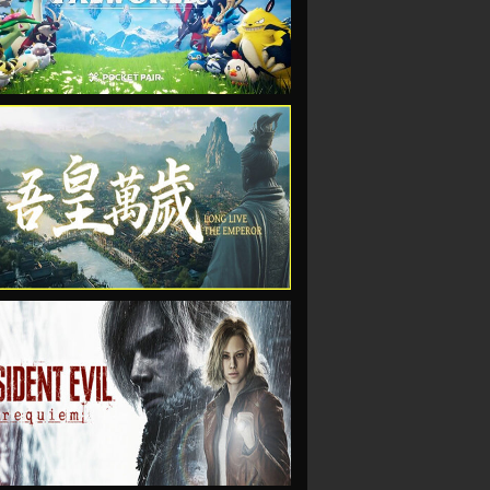
VIEW
VIEW