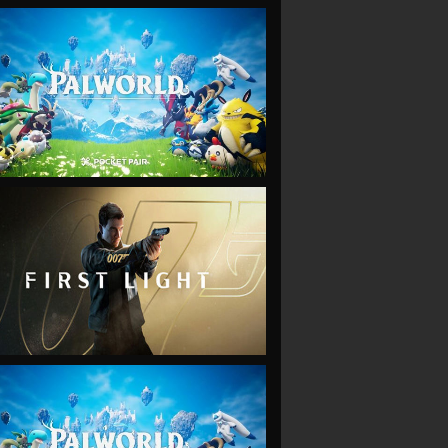
VIEW
VIEW
VIEW