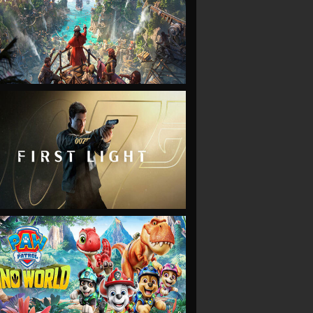
VIEW
VIEW
VIEW