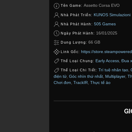
Assetto Corsa EVO
Tên Game:
KUNOS Simulazioni
Nhà Phát Triển:
505 Games
Nhà Phát Hành:
16/01/2025
Ngày Phát Hành:
66 GB
Dung Lượng:
https://store.steampower
Link Gốc:
Early Access
,
Đua 
Thể Loại Chung:
Trí tuệ nhân tạo
,
Thể Loại Chi Tiết:
điện tử
,
Góc nhìn thứ nhất
,
Multiplayer
,
Th
Chơi đơn
,
TrackIR
,
Thực tế ảo
GI