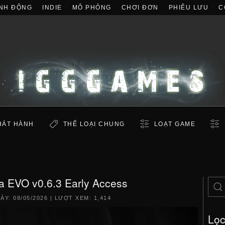
NH ĐỘNG
INDIE
MÔ PHỎNG
CHƠI ĐƠN
PHIÊU LƯU
C
HÁT HÀNH
THỂ LOẠI CHUNG
LOẠT GAME
a EVO v0.6.3 Early Access
GÀY:
08/05/2026
| LƯỢT XEM: 1,414
Lọ