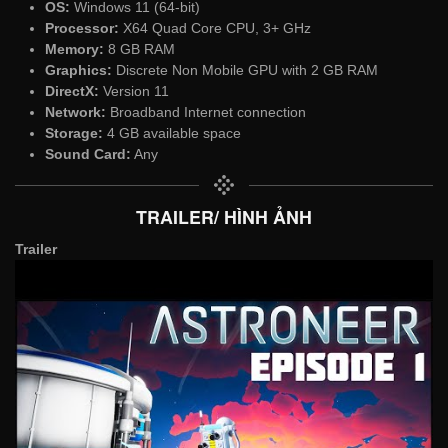
OS:
Windows 11 (64-bit)
Processor:
X64 Quad Core CPU, 3+ GHz
Memory:
8 GB RAM
Graphics:
Discrete Non Mobile GPU with 2 GB RAM
DirectX:
Version 11
Network:
Broadband Internet connection
Storage:
4 GB available space
Sound Card:
Any
TRAILER/ HÌNH ẢNH
Trailer