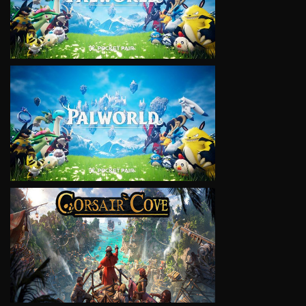
VIEW
VIEW