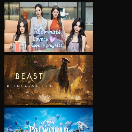
VIEW
VIEW
VIEW