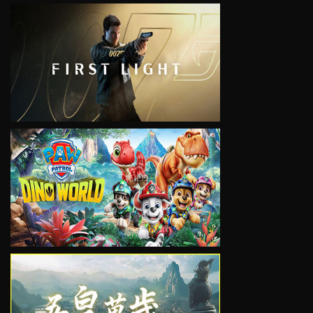
VIEW
VIEW
VIEW