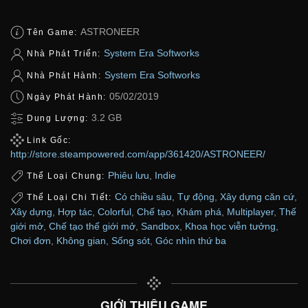
ASTRONEER
Tên Game:
System Era Softworks
Nhà Phát Triển:
System Era Softworks
Nhà Phát Hành:
05/02/2019
Ngày Phát Hành:
3.2 GB
Dung Lượng:
Link Gốc:
http://store.steampowered.com/app/361420/ASTRONEER/
Phiêu lưu
,
Indie
Thể Loại Chung:
Có chiều sâu
,
Tự động
,
Xây dựng căn cứ
,
Thể Loại Chi Tiết:
Xây dựng
,
Hợp tác
,
Colorful
,
Chế tạo
,
Khám phá
,
Multiplayer
,
Thế
giới mở
,
Chế tạo thế giới mở
,
Sandbox
,
Khoa học viễn tưởng
,
Chơi đơn
,
Không gian
,
Sống sót
,
Góc nhìn thứ ba
GIỚI THIỆU GAME