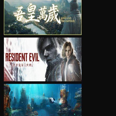
VIEW
VIEW
VIEW