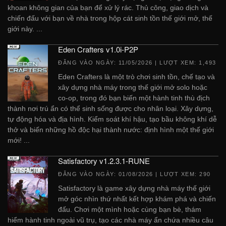
khoan không gian của bạn để xử lý rác. Thủ công, giao dịch và
chiến đấu với bạn về nhà trong hộp cát sinh tồn thế giới mở, thế
giới này. ...
Eden Crafters v1.0i-P2P
ĐĂNG VÀO NGÀY:
11/05/2026
| LƯỢT XEM: 1,493
Eden Crafters là một trò chơi sinh tồn, chế tạo và
xây dựng nhà máy trong thế giới mở solo hoặc
co-op, trong đó bạn biến một hành tinh thù địch
thành nơi trú ẩn có thể sinh sống được cho nhân loại. Xây dựng,
tự động hóa và địa hình. Kiểm soát khí hậu, tạo bầu không khí dễ
thở và biến những hồ độc hại thành nước: định hình một thế giới
mới! ...
Satisfactory v1.2.3.1-RUNE
ĐĂNG VÀO NGÀY:
01/08/2026
| LƯỢT XEM: 290
Satisfactory là game xây dựng nhà máy thế giới
mở góc nhìn thứ nhất kết hợp khám phá và chiến
đấu. Chơi một mình hoặc cùng bạn bè, thám
hiểm hành tinh ngoài vũ trụ, tạo các nhà máy ẩn chứa nhiều câu