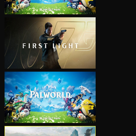
VIEW
VIEW