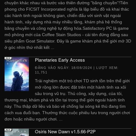
chuyện khác nhau và bước vào thiên đường “băng chuyền”!Tiên
phong cho FICSIT Incorporated nghĩa là lập biểu đồ và khai thác
các hành tinh ngoài không gian, chiến đấu với sinh vật ngoài
hành tinh, xây dựng nhà máy nhiều tầng, khám phá hệ thống
băng chuyền và công nghệ tự động hóa.Satisfactory PC là game
mô phỏng mới của Coffee Stain Studios - cái tên đứng đằng sau
siêu phẩm Goat Simulator. Đây là game khám phá thế giới mở 3D
ở góc nhìn thứ nhất kết ...
Planetaries Early Access
ĐĂNG VÀO NGÀY:
18/08/2024
| LƯỢT XEM:
11,751
Trải nghiệm một trò chơi TD sinh tồn trên thế giới
mở rộng lớn được đặt trên một hành tinh xa xôi
sâu trong vũ trụ. Thủ công, xây dựng, của tôi,
thương mại, khám phá và tồn tại trong thế giới ngoài hành tinh
này. Thu thập dữ liệu và bảo vệ chống lại sóng kẻ thù đang tìm
cách xua đuổi bạn. Thưởng thức cuộc phiêu lưu trong người chơi
đơn hoặc nhiều người chơi. ...
Osiris New Dawn v1.5.66-P2P