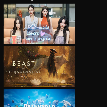
VIEW
VIEW