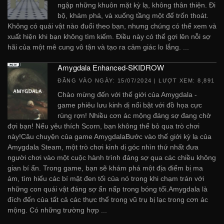
ngập những khuôn mặt kỳ lạ, không thân thiện. Đi
bộ, khám phá, và xuống tầng một để trốn thoát.
Không có quái vật nào đuổi theo bạn, nhưng chúng có thể xem và
xuất hiện khi bạn không tìm kiếm. Điều này có thể gợi lên nỗi sợ
hãi của một mê cung vô tận và tạo ra cảm giác lo lắng. ...
Amygdala Enhanced-SKIDROW
ĐĂNG VÀO NGÀY:
15/07/2024
| LƯỢT XEM: 8,891
Chào mừng đến với thế giới của Amygdala -
game phiêu lưu kinh dị nổi bật với đồ họa cực
rùng rợn! Nhiều cơn ác mộng đáng sợ đang chờ
đợi bạn! Nếu yêu thích Scorn, bạn không thể bỏ qua trò chơi
này!Câu chuyện của game AmygdalaBước vào thế giới kỳ lạ của
Amygdala Steam, một trò chơi kinh dị góc nhìn thứ nhất đưa
người chơi vào một cuộc hành trình đáng sợ qua các chiều không
gian bí ẩn. Trong game, bạn sẽ khám phá một địa điểm bị ma
ám, tìm hiểu các bí mật đen tối của nó trong khi chạm trán với
những con quái vật đáng sợ ẩn nấp trong bóng tối.Amygdala là
đích đến của tất cả các thực thể trong vũ trụ bị lạc trong cơn ác
mộng. Có những trường hợp ...