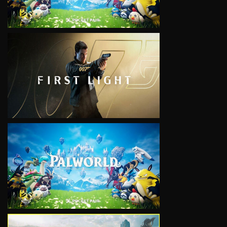
VIEW
VIEW