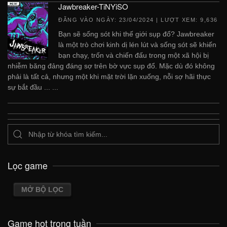
Jawbreaker-TiNYiSO
ĐĂNG VÀO NGÀY:
23/04/2024
| LƯỢT XEM: 9,636
Bạn sẽ sống sót khi thế giới sụp đổ? Jawbreaker
là một trò chơi kinh dị lén lút và sống sót sẽ khiến
bạn chạy, trốn và chiến đấu trong một xã hội bị
nhiễm băng đảng đáng sợ trên bờ vực sụp đổ. Mặc dù đó không
phải là tất cả, nhưng một khi mặt trời lặn xuống, nỗi sợ hãi thực
sự bắt đầu ... ...
Lọc game
MỞ BỘ LỌC
Game hot trong tuần