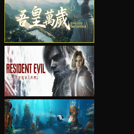
VIEW
VIEW
VIEW