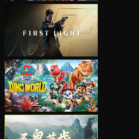
VIEW
VIEW