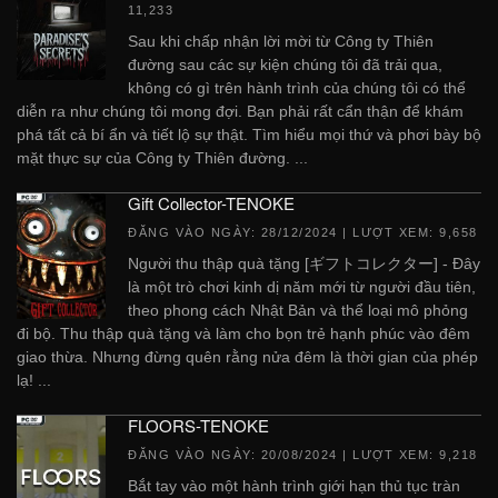
11,233
Sau khi chấp nhận lời mời từ Công ty Thiên
đường sau các sự kiện chúng tôi đã trải qua,
không có gì trên hành trình của chúng tôi có thể
diễn ra như chúng tôi mong đợi. Bạn phải rất cẩn thận để khám
phá tất cả bí ẩn và tiết lộ sự thật. Tìm hiểu mọi thứ và phơi bày bộ
mặt thực sự của Công ty Thiên đường. ...
Gift Collector-TENOKE
ĐĂNG VÀO NGÀY:
28/12/2024
| LƯỢT XEM: 9,658
Người thu thập quà tặng [ギフトコレクター] - Đây
là một trò chơi kinh dị năm mới từ người đầu tiên,
theo phong cách Nhật Bản và thể loại mô phỏng
đi bộ. Thu thập quà tặng và làm cho bọn trẻ hạnh phúc vào đêm
giao thừa. Nhưng đừng quên rằng nửa đêm là thời gian của phép
lạ! ...
FLOORS-TENOKE
ĐĂNG VÀO NGÀY:
20/08/2024
| LƯỢT XEM: 9,218
Bắt tay vào một hành trình giới hạn thủ tục tràn