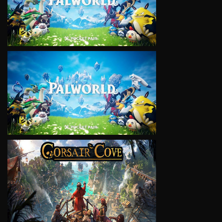
VIEW
VIEW
VIEW