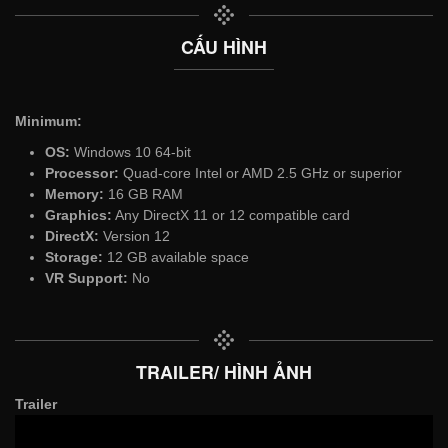
CẤU HÌNH
Minimum:
OS:
Windows 10 64-bit
Processor:
Quad-core Intel or AMD 2.5 GHz or superior
Memory:
16 GB RAM
Graphics:
Any DirectX 11 or 12 compatible card
DirectX:
Version 12
Storage:
12 GB available space
VR Support:
No
TRAILER/ HÌNH ẢNH
Trailer