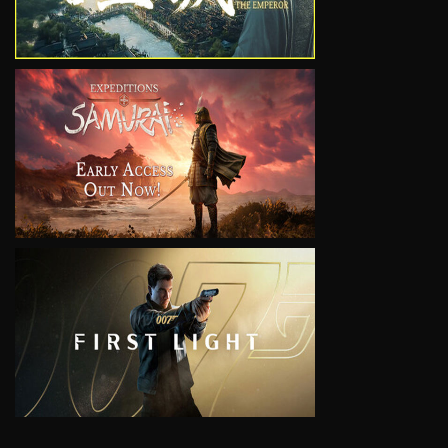
VIEW
VIEW