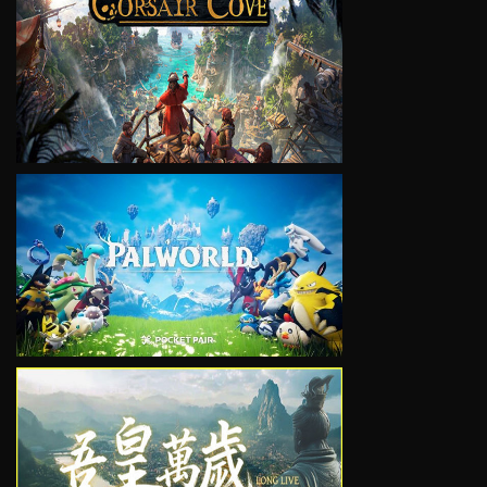
VIEW
VIEW
VIEW