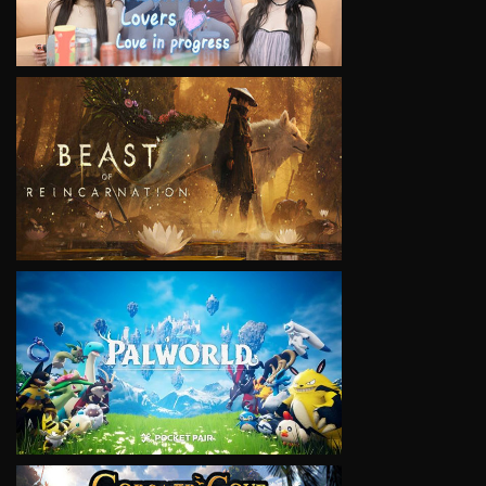
VIEW
VIEW