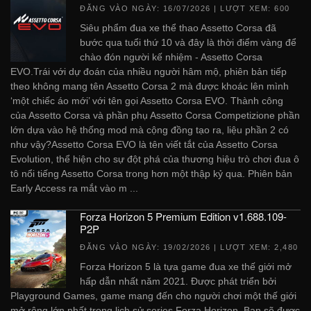
ĐĂNG VÀO NGÀY:
16/07/2026
| LƯỢT XEM: 600
Siêu phẩm đua xe thể thao Assetto Corsa đã
bước qua tuổi thứ 10 và đây là thời điểm vàng để
chào đón người kế nhiệm - Assetto Corsa
EVO.Trái với dự đoán của nhiều người hâm mộ, phiên bản tiếp
theo không mang tên Assetto Corsa 2 mà được khoác lên mình
‘một chiếc áo mới’ với tên gọi Assetto Corsa EVO. Thành công
của Assetto Corsa và phần phụ Assetto Corsa Competizione phần
lớn dựa vào hệ thống mod mà cộng đồng tạo ra, liệu phần 2 có
như vậy?Assetto Corsa EVO là tên viết tắt của Assetto Corsa
Evolution, thể hiện cho sự đột phá của thương hiệu trò chơi đua ô
tô nổi tiếng Assetto Corsa trong hơn một thập kỷ qua. Phiên bản
Early Access ra mắt vào m ...
Forza Horizon 5 Premium Edition v1.688.109-
P2P
ĐĂNG VÀO NGÀY:
19/02/2026
| LƯỢT XEM: 2,480
Forza Horizon 5 là tựa game đua xe thế giới mở
hấp dẫn nhất năm 2021. Được phát triển bởi
Playground Games, game mang đến cho người chơi một thế giới
mở rộng lớn nhất trong lịch sử series Forza Horizon. Bạn sẽ được