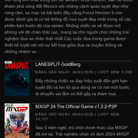
khám phá vùng đất Mexico với những cảnh quan tuyệt đẹp như
rừng rậm, sa mạc và bãi biển đầy nắng.Forza Horizon 5 còn
được đánh giá là có hệ thống đồ họa tuyệt đẹp nhất trong số các
phiên bản trước đó của series. Những chiếc xe sẽ được mô
phỏng với độ chân thật cao, mang lại cho người chơi những trải
nghiệm đua xe chân thật nhất.Các cuộc đua trong game được
thiết kế tuyệt vời với sự kết hợp giữa đua xe truyền thống và
những nhiệm vụ ...
LANESPLIT-GoldBerg
ĐĂNG VÀO NGÀY:
30/01/2026
| LƯỢT XEM: 2,309
Đẩy những chiếc xe đạp hiệu suất đến giới hạn
tuyệt đối và len lỏi qua dòng xe cộ nơi một bước
di chuyển sai lầm có thể gây ra thảm họa. ...
MXGP 24 The Official Game v1.2.2-P2P
ĐĂNG VÀO NGÀY:
09/02/2025
| LƯỢT XEM:
10,727
Sau 3 năm nghỉ, trò chơi chính thức của MXGP
đã trở lại. Trải nghiệm chức vô địch 2024 MXGP