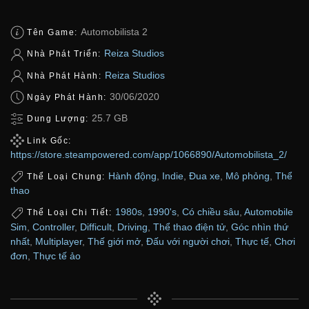
Automobilista 2
Tên Game:
Reiza Studios
Nhà Phát Triển:
Reiza Studios
Nhà Phát Hành:
30/06/2020
Ngày Phát Hành:
25.7 GB
Dung Lượng:
Link Gốc:
https://store.steampowered.com/app/1066890/Automobilista_2/
Hành động
,
Indie
,
Đua xe
,
Mô phỏng
,
Thể
Thể Loại Chung:
thao
1980s
,
1990's
,
Có chiều sâu
,
Automobile
Thể Loại Chi Tiết:
Sim
,
Controller
,
Difficult
,
Driving
,
Thể thao điện tử
,
Góc nhìn thứ
nhất
,
Multiplayer
,
Thế giới mở
,
Đấu với người chơi
,
Thực tế
,
Chơi
đơn
,
Thực tế ảo