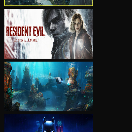
VIEW
VIEW