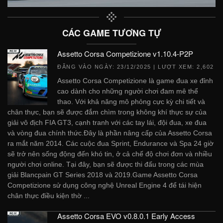
CÁC GAME TƯƠNG TỰ
Assetto Corsa Competizione v1.10.4-P2P
ĐĂNG VÀO NGÀY:
23/12/2025
| LƯỢT XEM: 2,602
Assetto Corsa Competizione là game đua xe đỉnh
cao dành cho những người chơi đam mê thể
thao. Với khả năng mô phỏng cực kỳ chi tiết và
chân thực, bạn sẽ được đắm chìm trong không khí thực sự của
giải vô địch FIA GT3, cạnh tranh với các tay lái, đội đua, xe đua
và vòng đua chính thức.Đây là phần nâng cấp của Assetto Corsa
ra mắt năm 2014. Các cuộc đua Sprint, Endurance và Spa 24 giờ
sẽ trở nên sống động đến khó tin, ở cả chế độ chơi đơn và nhiều
người chơi online. Tại đây, bạn sẽ được thi đấu trong các mùa
giải Blancpain GT Series 2018 và 2019.Game Assetto Corsa
Competizione sử dụng công nghệ Unreal Engine 4 để tái hiện
chân thực điều kiện thờ ...
Assetto Corsa EVO v0.8.0.1 Early Access