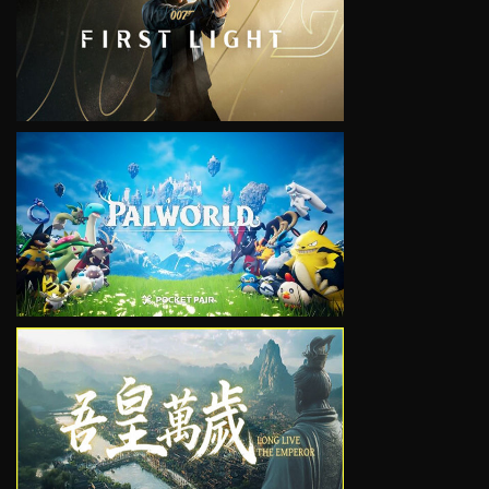
VIEW
VIEW
VIEW