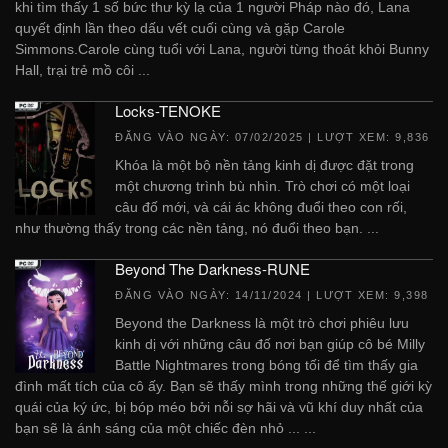
khi tìm thấy 1 số bức thư kỳ lạ của 1 người Pháp nào đó, Lana
quyết định lần theo dấu vết cuối cùng và gặp Carole
Simmons.Carole cùng tuổi với Lana, người từng thoát khỏi Bunny
Hall, trại trẻ mồ côi ...
Locks-TENOKE
ĐĂNG VÀO NGÀY:
07/02/2025
| LƯỢT XEM: 9,836
Khóa là một bộ nền tảng kinh dị được đặt trong
một chương trình bù nhìn. Trò chơi có một loại
câu đố mới, và cái ác không đuổi theo con rối,
như thường thấy trong các nền tảng, nó đuổi theo bạn. ...
Beyond The Darkness-RUNE
ĐĂNG VÀO NGÀY:
14/11/2024
| LƯỢT XEM: 9,398
Beyond the Darkness là một trò chơi phiêu lưu
kinh dị với những câu đố nơi bạn giúp cô bé Milly
Battle Nightmares trong bóng tối để tìm thấy gia
đình mất tích của cô ấy. Bạn sẽ thấy mình trong những thế giới kỳ
quái của ký ức, bị bóp méo bởi nỗi sợ hãi và vũ khí duy nhất của
bạn sẽ là ánh sáng của một chiếc đèn nhỏ ... ...