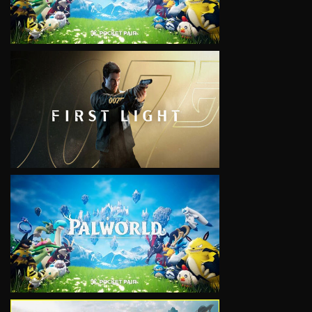
VIEW
VIEW