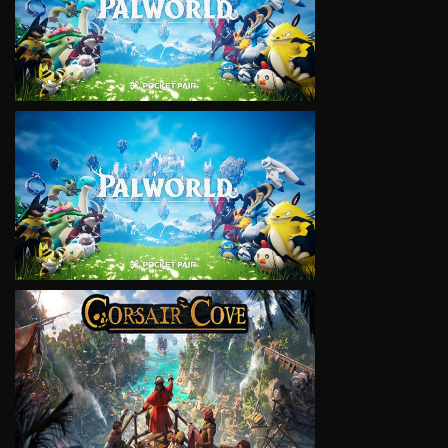
VIEW
VIEW
VIEW