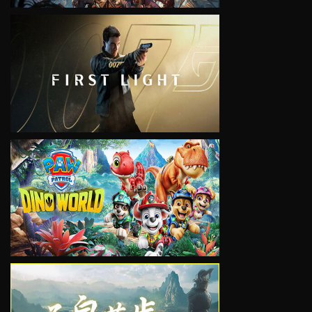
VIEW
VIEW