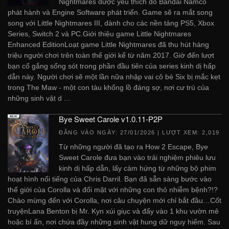
Nightmares được yêu thích do Bandai Namco
phát hành và Engine Software phát triển. Game sẽ ra mắt song
song với Little Nightmares III, dành cho các nền tảng PS5, Xbox
Series, Switch 2 và PC.Giới thiệu game Little Nightmares
Enhanced EditionLoạt game Little Nightmares đã thu hút hàng
triệu người chơi trên toàn thế giới kể từ năm 2017. Giờ đến lượt
bạn cố gắng sống sót trong phần đầu tiên của series kinh dị hấp
dẫn này. Người chơi sẽ một lần nữa nhập vai cô bé Six bị mắc kẹt
trong The Maw - một con tàu khổng lồ đáng sợ, nơi cư trú của
những sinh vật d ...
Bye Sweet Carole v1.0.11-P2P
ĐĂNG VÀO NGÀY:
27/01/2026
| LƯỢT XEM: 2,019
Từ những người đã tạo ra How 2 Escape, Bye
Sweet Carole đưa bạn vào trải nghiệm phiêu lưu
kinh dị hấp dẫn, lấy cảm hứng từ những bộ phim
hoạt hình nổi tiếng của Chris Darril. Bạn đã sẵn sàng bước vào
thế giới của Corolla và đối mặt với những con thỏ nhiễm bệnh?!?
Chào mừng đến với Corolla, nơi câu chuyện mới chỉ bắt đầu…Cốt
truyệnLana Benton bị Mr. Kyn xúi giục và đẩy vào 1 khu vườn mê
hoặc bí ẩn, nơi chứa đầy những sinh vật hung dữ nguy hiểm. Sau