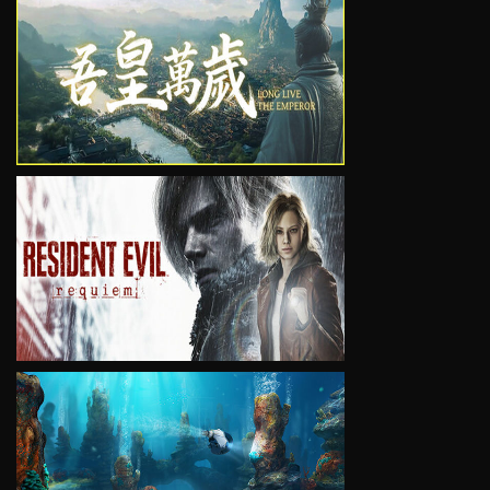
VIEW
VIEW
VIEW