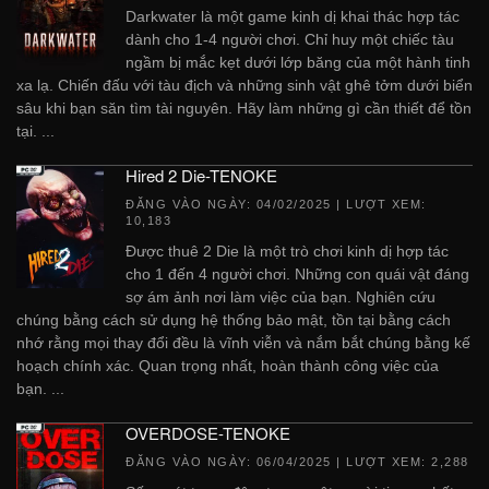
Darkwater là một game kinh dị khai thác hợp tác
dành cho 1-4 người chơi. Chỉ huy một chiếc tàu
ngầm bị mắc kẹt dưới lớp băng của một hành tinh
xa lạ. Chiến đấu với tàu địch và những sinh vật ghê tởm dưới biển
sâu khi bạn săn tìm tài nguyên. Hãy làm những gì cần thiết để tồn
tại. ...
Hired 2 Die-TENOKE
ĐĂNG VÀO NGÀY:
04/02/2025
| LƯỢT XEM:
10,183
Được thuê 2 Die là một trò chơi kinh dị hợp tác
cho 1 đến 4 người chơi. Những con quái vật đáng
sợ ám ảnh nơi làm việc của bạn. Nghiên cứu
chúng bằng cách sử dụng hệ thống bảo mật, tồn tại bằng cách
nhớ rằng mọi thay đổi đều là vĩnh viễn và nắm bắt chúng bằng kế
hoạch chính xác. Quan trọng nhất, hoàn thành công việc của
bạn. ...
OVERDOSE-TENOKE
ĐĂNG VÀO NGÀY:
06/04/2025
| LƯỢT XEM: 2,288