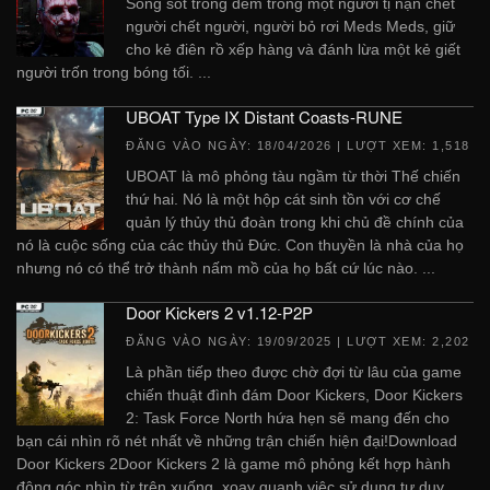
Sống sót trong đêm trong một người tị nạn chết
người chết người, người bỏ rơi Meds Meds, giữ
cho kẻ điên rồ xếp hàng và đánh lừa một kẻ giết
người trốn trong bóng tối. ...
UBOAT Type IX Distant Coasts-RUNE
ĐĂNG VÀO NGÀY:
18/04/2026
| LƯỢT XEM: 1,518
UBOAT là mô phỏng tàu ngầm từ thời Thế chiến
thứ hai. Nó là một hộp cát sinh tồn với cơ chế
quản lý thủy thủ đoàn trong khi chủ đề chính của
nó là cuộc sống của các thủy thủ Đức. Con thuyền là nhà của họ
nhưng nó có thể trở thành nấm mồ của họ bất cứ lúc nào. ...
Door Kickers 2 v1.12-P2P
ĐĂNG VÀO NGÀY:
19/09/2025
| LƯỢT XEM: 2,202
Là phần tiếp theo được chờ đợi từ lâu của game
chiến thuật đình đám Door Kickers, Door Kickers
2: Task Force North hứa hẹn sẽ mang đến cho
bạn cái nhìn rõ nét nhất về những trận chiến hiện đại!Download
Door Kickers 2Door Kickers 2 là game mô phỏng kết hợp hành
động góc nhìn từ trên xuống, xoay quanh việc sử dụng tư duy