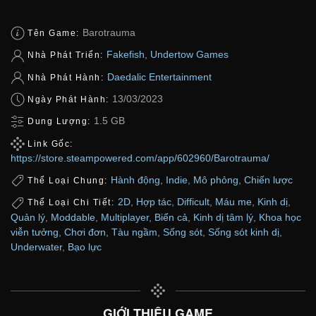
Barotrauma
Tên Game:
Fakefish
,
Undertow Games
Nhà Phát Triển:
Daedalic Entertainment
Nhà Phát Hành:
13/03/2023
Ngày Phát Hành:
1.5 GB
Dung Lượng:
Link Gốc:
https://store.steampowered.com/app/602960/Barotrauma/
Hành động
,
Indie
,
Mô phỏng
,
Chiến lược
Thể Loại Chung:
2D
,
Hợp tác
,
Difficult
,
Máu me
,
Kinh dị
,
Thể Loại Chi Tiết:
Quản lý
,
Moddable
,
Multiplayer
,
Biển cả
,
Kinh dị tâm lý
,
Khoa học
viễn tưởng
,
Chơi đơn
,
Tàu ngầm
,
Sống sót
,
Sống sót kinh dị
,
Underwater
,
Bạo lực
GIỚI THIỆU GAME