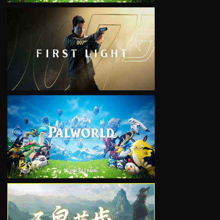
VIEW
VIEW