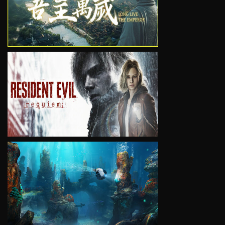
VIEW
VIEW
VIEW