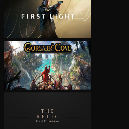
VIEW
VIEW
VIEW