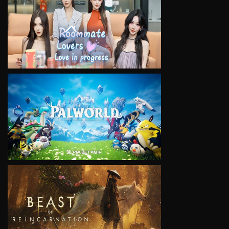
VIEW
VIEW
VIEW