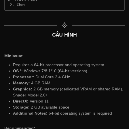
 2. Chơi!
CẤU HÌNH
Minimum:
Requires a 64-bit processor and operating system
OS *:
Windows 7/8.1/10 (64-bit versions)
Processor:
Dual Core 2.4 GHz
Memory:
4 GB RAM
Graphics:
2 GB memory (dedicated VRAM or shared RAM),
Shader Model 2.0+
DirectX:
Version 11
Storage:
2 GB available space
Additional Notes:
64-bit operating system is required
Recommended: