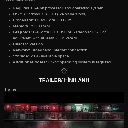
Requires a 64-bit processor and operating system
OS *:
Windows 7/8.1/10 (64-bit versions)
Processor:
Quad Core 3.0 GHz
Memory:
8 GB RAM
Graphics:
GeForce GTX 950 or Radeon R9 370 or
equivalent with at least 2 GB VRAM
DirectX:
Version 11
Network:
Broadband Internet connection
Storage:
2 GB available space
Additional Notes:
64-bit operating system is required
TRAILER/ HÌNH ẢNH
Trailer