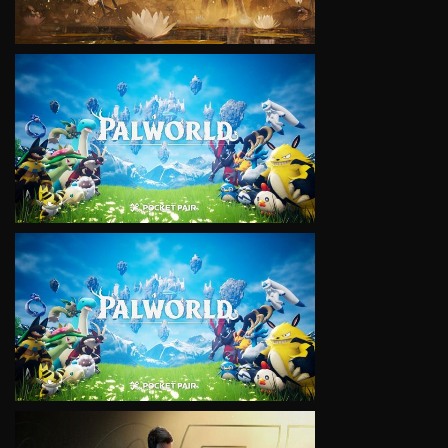
VIEW
VIEW