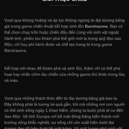
Vượt qua khủng hoảng và áp lực không ngừng từ đại dương băng
giá trong game chiến thuật kết hợp sinh tồn
Barotrauma
. Bạn có
thể chọn chạy trốn hoặc chiến đấu đến cùng với sinh vật ngoài
hành tinh, phiêu lưu khám phá thế giới mới lạ trong quỹ đạo sao
Mộc, chỉ huy phi hành đoàn và chế tạo trang bị trong game
Barotrauma.
Kết hợp với nhau để khám phá và sinh tồn, thậm chí có thể phá
hoại hay nhấn chìm tàu chiến của những game thủ khác trong lửa
và máu.
Vượt qua những thách thức đến từ đại dương băng giá bao la.
Đây không phải là tương lai quá gần, khi mà những nơi con người
có thể sinh sống ngày 1 khan hiếm, chúng ta buộc phải di cư đến
Sao Mộc. Vệ tinh Europa với bề mặt đóng băng biến thành môi
trường sống khắc nghiệt, sự sống chỉ còn xuất hiện dưới đại
dương đen tối bên dưới bề mặt băng. Và một lượng nhỏ sinh vật