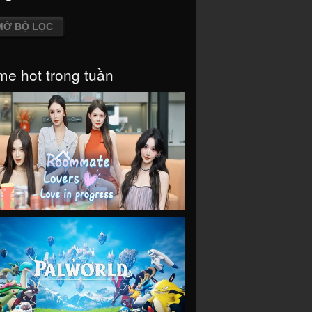
MỞ BỘ LỌC
e hot trong tuần
VIEW
VIEW