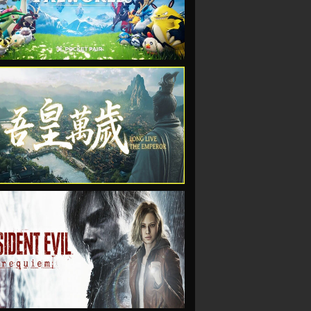
VIEW
VIEW