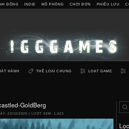
NH ĐỘNG
INDIE
MÔ PHỎNG
CHƠI ĐƠN
PHIÊU LƯU
C
HÁT HÀNH
THỂ LOẠI CHUNG
LOẠT GAME
astled-GoldBerg
GÀY:
23/10/2025
| LƯỢT XEM: 1,623
Lọ