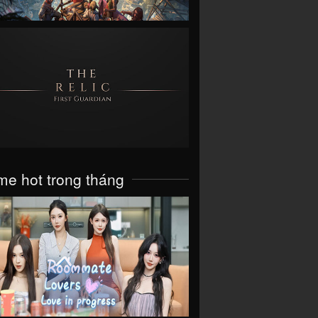
VIEW
e hot trong tháng
VIEW