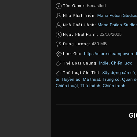
Becastled
Tên Game:
Mana Potion Studio
Nhà Phát Triển:
Mana Potion Studio
Nhà Phát Hành:
22/10/2025
Ngày Phát Hành:
480 MB
Dung Lượng:
https://store.steampowere
Link Gốc:
Indie
,
Chiến lược
Thể Loại Chung:
Xây dựng căn cứ
Thể Loại Chi Tiết:
tế
,
Huyền ảo
,
Ma thuật
,
Trung cổ
,
Quân đ
Chiến thuật
,
Thủ thành
,
Chiến tranh
GI