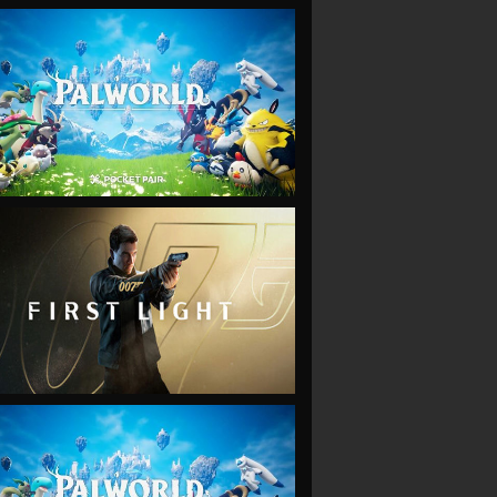
VIEW
VIEW
VIEW