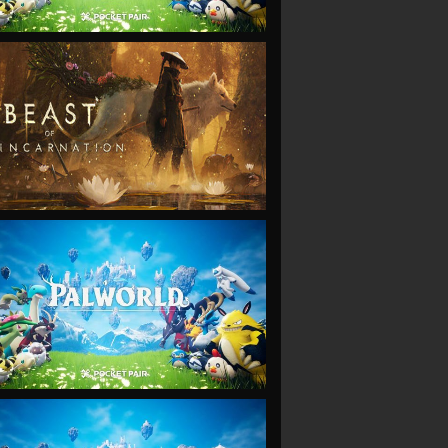
VIEW
VIEW