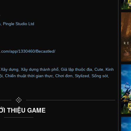
s
s
,
Pingle Studio Ltd
d.com/app/1330460/Becastled/
,
Xây dựng
,
Xây dựng thành phố
,
Giả lập thuộc địa
,
Cute
,
Kinh
ội
,
Chiến thuật thời gian thực
,
Chơi đơn
,
Stylized
,
Sống sót
,
ỚI THIỆU GAME