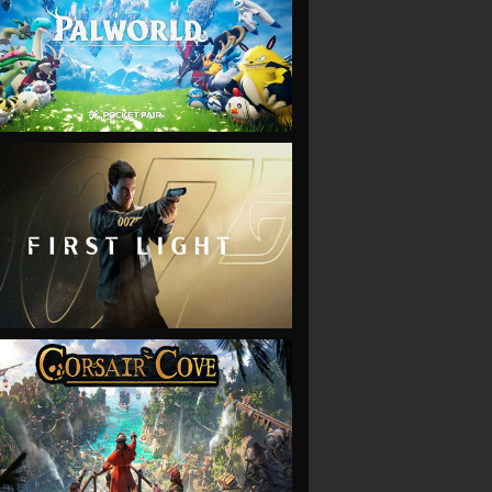
VIEW
VIEW
VIEW