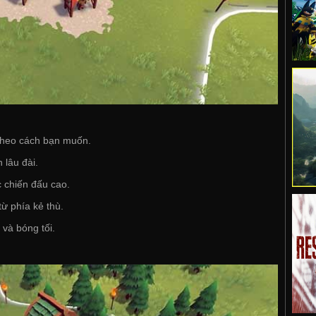
theo cách bạn muốn.
 lâu đài.
 chiến đấu cao.
ừ phía kẻ thù.
và bóng tối.