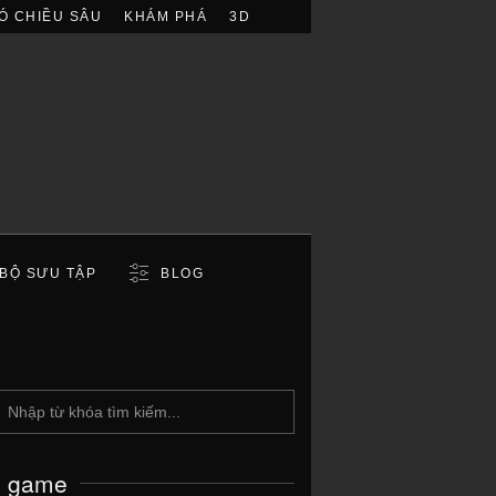
Ó CHIỀU SÂU
KHÁM PHÁ
3D
BỘ SƯU TẬP
BLOG
c game