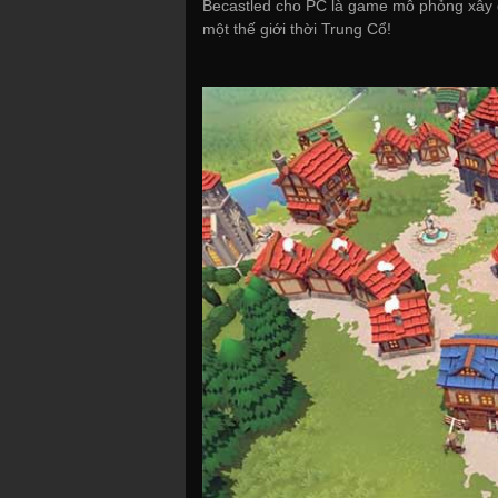
Becastled cho PC là game mô phỏng xây d
một thế giới thời Trung Cổ!