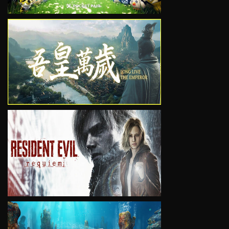
VIEW
VIEW