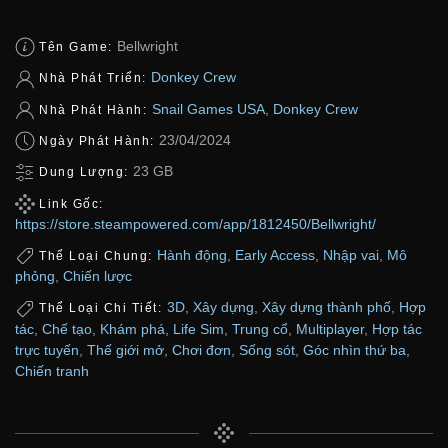
Bellwright
Tên Game:
Donkey Crew
Nhà Phát Triển:
Snail Games USA
,
Donkey Crew
Nhà Phát Hành:
23/04/2024
Ngày Phát Hành:
23 GB
Dung Lượng:
Link Gốc:
https://store.steampowered.com/app/1812450/Bellwright/
Hành động
,
Early Access
,
Nhập vai
,
Mô
Thể Loại Chung:
phỏng
,
Chiến lược
3D
,
Xây dựng
,
Xây dựng thành phố
,
Hợp
Thể Loại Chi Tiết:
tác
,
Chế tạo
,
Khám phá
,
Life Sim
,
Trung cổ
,
Multiplayer
,
Hợp tác
trực tuyến
,
Thế giới mở
,
Chơi đơn
,
Sống sót
,
Góc nhìn thứ ba
,
Chiến tranh