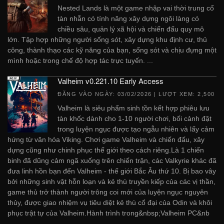
Nested Lands là một game nhập vai thời trung cổ
tàn nhẫn có tính năng xây dựng ngôi làng có
chiều sâu, quản lý xã hội và chiến đấu quy mô
lớn. Tập hợp những người sống sót, xây dựng khu định cư, thủ
công, thành thạo các kỹ năng của bạn, sống sót và chịu đựng một
mình hoặc trong chế độ hợp tác trực tuyến. ...
Valheim v0.221.10 Early Access
ĐĂNG VÀO NGÀY:
03/02/2026
| LƯỢT XEM: 2,500
Valheim là siêu phẩm sinh tồn kết hợp phiêu lưu
tàn khốc dành cho 1-10 người chơi, bối cảnh đặt
trong luyện ngục được tạo ngẫu nhiên và lấy cảm
hứng từ văn hóa Viking. Chơi game Valheim và chiến đấu, xây
dựng cũng như chinh phục thế giới theo cách riêng.Là 1 chiến
binh đã dũng cảm ngã xuống trên chiến trận, các Valkyrie khác đã
đưa linh hồn bạn đến Valheim - thế giới Bắc Âu thứ 10. Bị bao vây
bởi những sinh vật hỗn loạn và kẻ thù truyền kiếp của các vị thần,
game thủ trở thành người trông coi mới của luyện ngục nguyên
thủy, được giao nhiệm vụ tiêu diệt kẻ thù cổ đại của Odin và khôi
phục trật tự của Valheim.Hành trình trong&nbsp;Valheim PC&nb
...