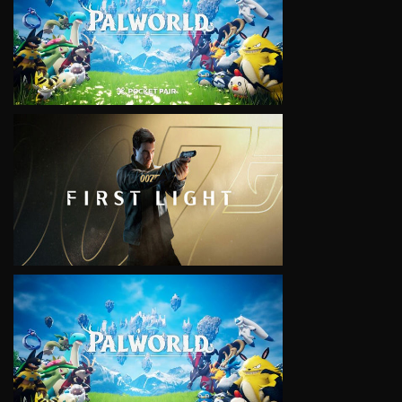
VIEW
VIEW
VIEW