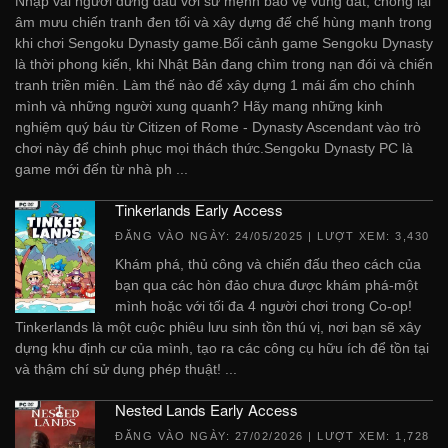
Nhập vai người đứng đầu với sứ mệnh bảo vệ vùng đất, chống lại
âm mưu chiến tranh đen tối và xây dựng đế chế hùng mạnh trong
khi chơi Sengoku Dynasty game.Bối cảnh game Sengoku Dynasty
là thời phong kiến, khi Nhật Bản đang chìm trong nạn đói và chiến
tranh triền miên. Làm thế nào để xây dựng 1 mái ấm cho chính
mình và những người xung quanh? Hãy mang những kinh
nghiệm quý báu từ Citizen of Rome - Dynasty Ascendant vào trò
chơi này để chinh phục mọi thách thức.Sengoku Dynasty PC là
game mới đến từ nhà ph ...
Tinkerlands Early Access
ĐĂNG VÀO NGÀY:
24/05/2025
| LƯỢT XEM: 3,430
Khám phá, thủ công và chiến đấu theo cách của
bạn qua các hòn đảo chưa được khám phá-một
mình hoặc với tối đa 4 người chơi trong Co-op!
Tinkerlands là một cuộc phiêu lưu sinh tồn thú vị, nơi bạn sẽ xây
dựng khu định cư của mình, tạo ra các công cụ hữu ích để tồn tại
và thậm chí sử dụng phép thuật! ...
Nested Lands Early Access
ĐĂNG VÀO NGÀY:
27/02/2026
| LƯỢT XEM: 1,728