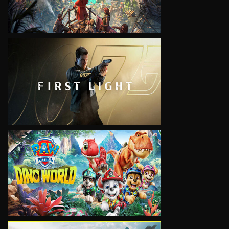
VIEW
VIEW