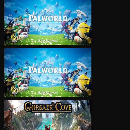
VIEW
VIEW
VIEW