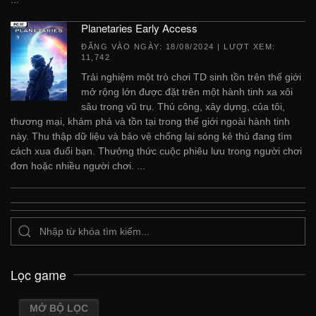
Planetaries Early Access
ĐĂNG VÀO NGÀY:
18/08/2024
| LƯỢT XEM:
11,742
Trải nghiệm một trò chơi TD sinh tồn trên thế giới
mở rộng lớn được đặt trên một hành tinh xa xôi
sâu trong vũ trụ. Thủ công, xây dựng, của tôi,
thương mại, khám phá và tồn tại trong thế giới ngoài hành tinh
này. Thu thập dữ liệu và bảo vệ chống lại sóng kẻ thù đang tìm
cách xua đuổi bạn. Thưởng thức cuộc phiêu lưu trong người chơi
đơn hoặc nhiều người chơi. ...
Lọc game
MỞ BỘ LỌC