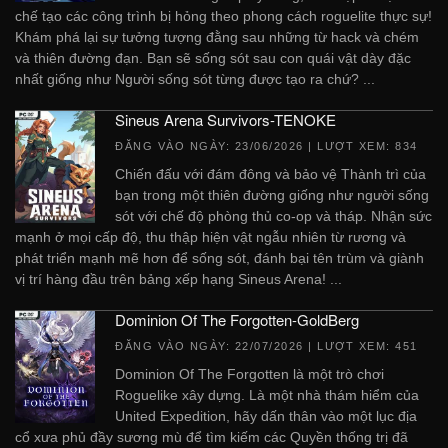
chế tạo các công trình bị hỏng theo phong cách roguelite thực sự!
Khám phá lại sự tưởng tượng đằng sau những từ hack và chém
và thiên đường đạn. Bạn sẽ sống sót sau con quái vật dày đặc
nhất giống như Người sống sót từng được tạo ra chứ? ...
Sineus Arena Survivors-TENOKE
ĐĂNG VÀO NGÀY:
23/06/2026
| LƯỢT XEM: 834
Chiến đấu với đám đông và bảo vệ Thành trì của
bạn trong một thiên đường giống như người sống
sót với chế độ phòng thủ co-op và tháp. Nhận sức
mạnh ở mọi cấp độ, thu thập hiện vật ngẫu nhiên từ rương và
phát triển mạnh mẽ hơn để sống sót, đánh bại tên trùm và giành
vị trí hàng đầu trên bảng xếp hạng Sineus Arena! ...
Dominion Of The Forgotten-GoldBerg
ĐĂNG VÀO NGÀY:
22/07/2026
| LƯỢT XEM: 451
Dominion Of The Forgotten là một trò chơi
Roguelike xây dựng. Là một nhà thám hiểm của
United Expedition, hãy dấn thân vào một lục địa
cổ xưa phủ đầy sương mù để tìm kiếm các Quyền thống trị đã