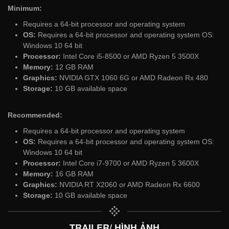
Minimum:
Requires a 64-bit processor and operating system
OS:
Requires a 64-bit processor and operating system OS:
Windows 10 64 bit
Processor:
Intel Core i5-8500 or AMD Ryzen 5 3500X
Memory:
12 GB RAM
Graphics:
NVIDIA GTX 1060 6G or AMD Radeon Rx 480
Storage:
10 GB available space
Recommended:
Requires a 64-bit processor and operating system
OS:
Requires a 64-bit processor and operating system OS:
Windows 10 64 bit
Processor:
Intel Core i7-9700 or AMD Ryzen 5 3600X
Memory:
16 GB RAM
Graphics:
NVIDIA RT X2060 or AMD Radeon Rx 6600
Storage:
10 GB available space
TRAILER/ HÌNH ẢNH