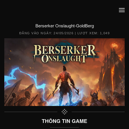
Berserker Onslaught-GoldBerg
ĐĂNG VÀO NGÀY:
24/05/2026
| LƯỢT XEM: 1,049
THÔNG TIN GAME