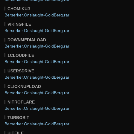
CHOMIKUJ
Berserker.Onslaught-GoldBerg.rar
VIKINGFILE
Berserker.Onslaught-GoldBerg.rar
DOWNMEDIALOAD
Berserker.Onslaught-GoldBerg.rar
1CLOUDFILE
Berserker.Onslaught-GoldBerg.rar
USERSDRIVE
Berserker.Onslaught-GoldBerg.rar
CLICKNUPLOAD
Berserker.Onslaught-GoldBerg.rar
NITROFLARE
Berserker.Onslaught-GoldBerg.rar
TURBOBIT
Berserker.Onslaught-GoldBerg.rar
HITFILE