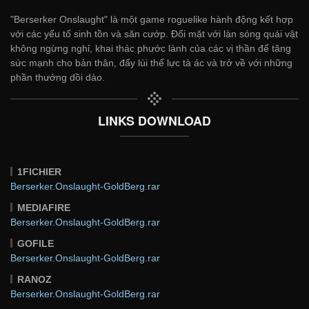
"Berserker Onslaught" là một game roguelike hành động kết hợp
với các yếu tố sinh tồn và săn cướp. Đối mặt với làn sóng quái vật
không ngừng nghỉ, khai thác phước lành của các vị thần để tăng
sức mạnh cho bản thân, đẩy lùi thế lực tà ác và trở về với những
phần thưởng dồi dào.
LINKS DOWNLOAD
1FICHIER
Berserker.Onslaught-GoldBerg.rar
MEDIAFIRE
Berserker.Onslaught-GoldBerg.rar
GOFILE
Berserker.Onslaught-GoldBerg.rar
RANOZ
Berserker.Onslaught-GoldBerg.rar