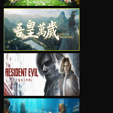
VIEW
VIEW