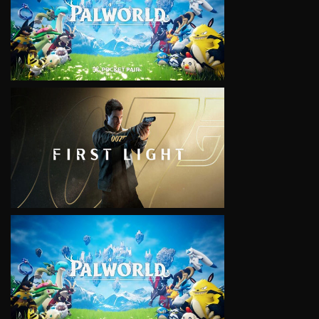
VIEW
VIEW
VIEW