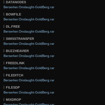
DATANODES
Berserker.Onslaught-GoldBerg.rar
BOWFILE
Berserker.Onslaught-GoldBerg.rar
DL.FREE
Berserker.Onslaught-GoldBerg.rar
SWISSTRANSFER
Berserker.Onslaught-GoldBerg.rar
BUZZHEAVIER
Berserker.Onslaught-GoldBerg.rar
FREEDLINK
Berserker.Onslaught-GoldBerg.rar
FILEDITCH
Berserker.Onslaught-GoldBerg.rar
FILESDP
Berserker.Onslaught-GoldBerg.rar
MIXDROP
Berserker.Onslaught-GoldBerg.rar