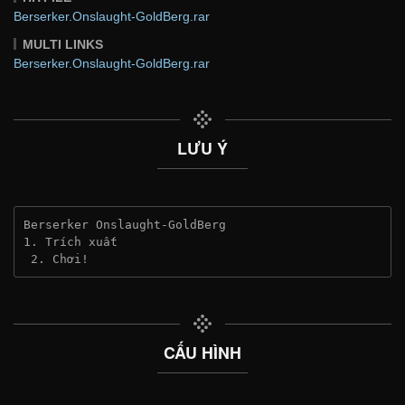
Berserker.Onslaught-GoldBerg.rar
MULTI LINKS
Berserker.Onslaught-GoldBerg.rar
LƯU Ý
Berserker Onslaught-GoldBerg
1. Trích xuất
 2. Chơi!
CẤU HÌNH