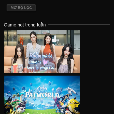
MỞ BỘ LỌC
Game hot trong tuần
VIEW
VIEW