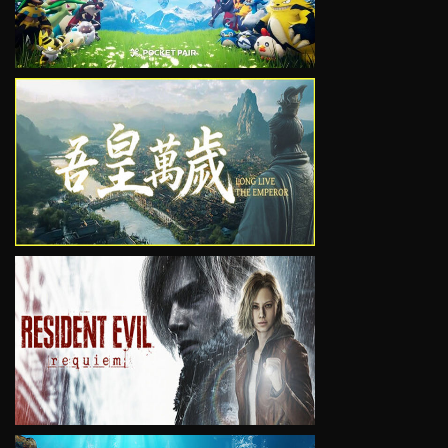
VIEW
VIEW