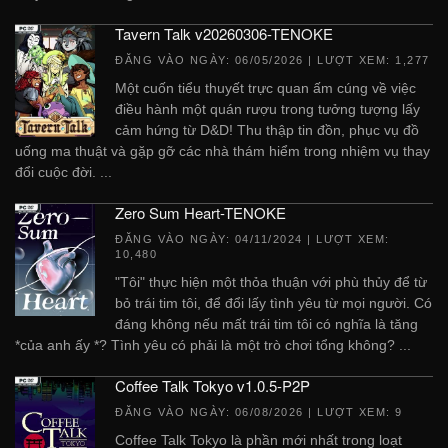
Tavern Talk v20260306-TENOKE
ĐĂNG VÀO NGÀY:
06/05/2026
| LƯỢT XEM: 1,277
Một cuốn tiểu thuyết trực quan ấm cúng về việc
điều hành một quán rượu trong tưởng tượng lấy
cảm hứng từ D&D! Thu thập tin đồn, phục vụ đồ
uống ma thuật và gặp gỡ các nhà thám hiểm trong nhiệm vụ thay
đổi cuộc đời. ...
Zero Sum Heart-TENOKE
ĐĂNG VÀO NGÀY:
04/11/2024
| LƯỢT XEM:
10,480
"Tôi" thực hiện một thỏa thuận với phù thủy để từ
bỏ trái tim tôi, để đổi lấy tình yêu từ mọi người. Có
đáng không nếu mất trái tim tôi có nghĩa là tăng
*của anh ấy *? Tình yêu có phải là một trò chơi tổng không? ...
Coffee Talk Tokyo v1.0.5-P2P
ĐĂNG VÀO NGÀY:
06/08/2026
| LƯỢT XEM: 9
Coffee Talk Tokyo là phần mới nhất trong loạt