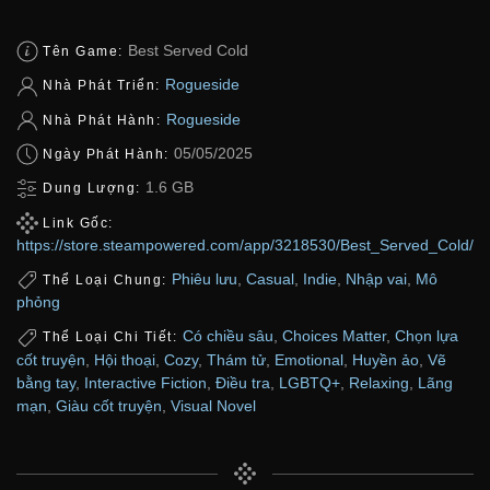
Best Served Cold
Tên Game:
Rogueside
Nhà Phát Triển:
Rogueside
Nhà Phát Hành:
05/05/2025
Ngày Phát Hành:
1.6 GB
Dung Lượng:
Link Gốc:
https://store.steampowered.com/app/3218530/Best_Served_Cold/
Phiêu lưu
,
Casual
,
Indie
,
Nhập vai
,
Mô
Thể Loại Chung:
phỏng
Có chiều sâu
,
Choices Matter
,
Chọn lựa
Thể Loại Chi Tiết:
cốt truyện
,
Hội thoại
,
Cozy
,
Thám tử
,
Emotional
,
Huyền ảo
,
Vẽ
bằng tay
,
Interactive Fiction
,
Điều tra
,
LGBTQ+
,
Relaxing
,
Lãng
mạn
,
Giàu cốt truyện
,
Visual Novel