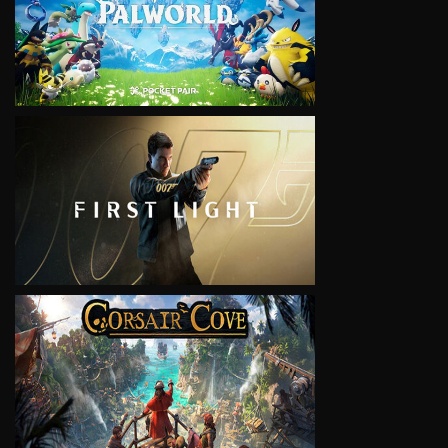
VIEW
VIEW
VIEW