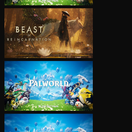
VIEW
VIEW