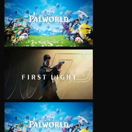
VIEW
VIEW
VIEW