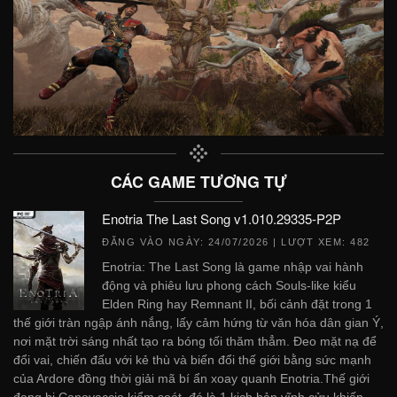
CÁC GAME TƯƠNG TỰ
Enotria The Last Song v1.010.29335-P2P
ĐĂNG VÀO NGÀY:
24/07/2026
| LƯỢT XEM: 482
Enotria: The Last Song là game nhập vai hành
động và phiêu lưu phong cách Souls-like kiểu
Elden Ring hay Remnant II, bối cảnh đặt trong 1
thế giới tràn ngập ánh nắng, lấy cảm hứng từ văn hóa dân gian Ý,
nơi mặt trời sáng nhất tạo ra bóng tối thăm thẳm. Đeo mặt nạ để
đổi vai, chiến đấu với kẻ thù và biến đổi thế giới bằng sức mạnh
của Ardore đồng thời giải mã bí ẩn xoay quanh Enotria.Thế giới
đang bị Canovaccio kiểm soát, đó là 1 kịch bản vĩnh cửu khiến