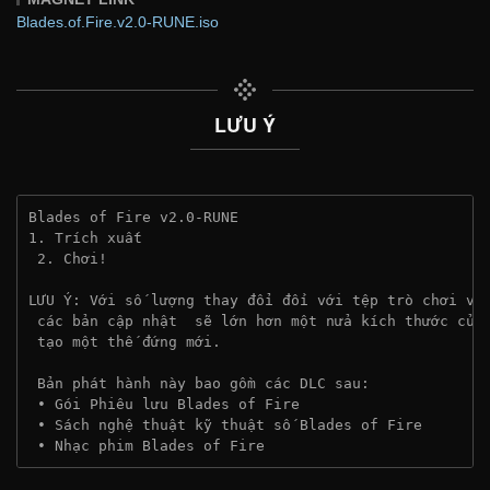
Blades.of.Fire.v2.0-RUNE.iso
LƯU Ý
Blades of Fire v2.0-RUNE
1. Trích xuất
 2. Chơi!
LƯU Ý: Với số lượng thay đổi đối với tệp trò chơi và
 các bản cập nhật  sẽ lớn hơn một nửa kích thước của
 tạo một thế đứng mới.
 Bản phát hành này bao gồm các DLC sau:
 • Gói Phiêu lưu Blades of Fire
 • Sách nghệ thuật kỹ thuật số Blades of Fire
 • Nhạc phim Blades of Fire