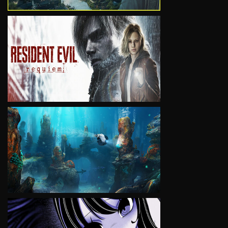
VIEW
VIEW