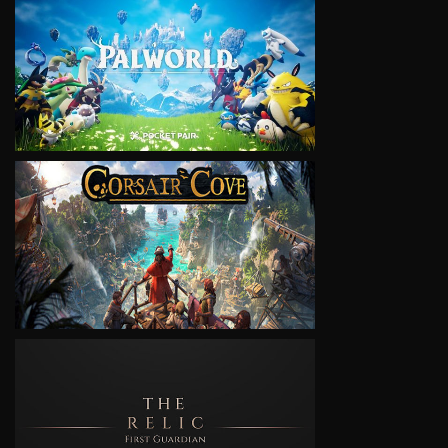
VIEW
VIEW
VIEW