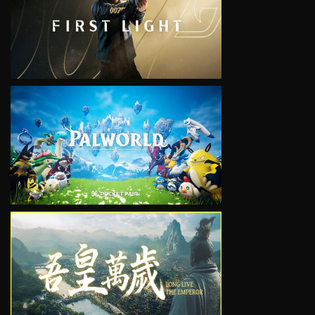
VIEW
VIEW
VIEW