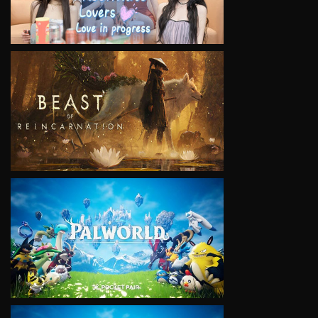
VIEW
VIEW