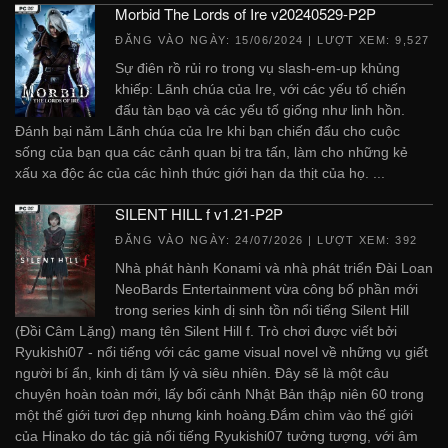
Morbid The Lords of Ire v20240529-P2P
ĐĂNG VÀO NGÀY:
15/06/2024
| LƯỢT XEM: 9,527
Sự điên rồ rủi ro trong vụ slash-em-up khủng
khiếp: Lãnh chúa của Ire, với các yếu tố chiến
đấu tàn bạo và các yếu tố giống như linh hồn.
Đánh bại năm Lãnh chúa của Ire khi bạn chiến đấu cho cuộc
sống của bạn qua các cảnh quan bị tra tấn, làm cho những kẻ
xấu xa độc ác của các hình thức giới hạn da thịt của họ. ...
SILENT HILL f v1.21-P2P
ĐĂNG VÀO NGÀY:
24/07/2026
| LƯỢT XEM: 392
Nhà phát hành Konami và nhà phát triển Đài Loan
NeoBards Entertainment vừa công bố phần mới
trong series kinh dị sinh tồn nổi tiếng Silent Hill
(Đồi Câm Lặng) mang tên Silent Hill f. Trò chơi được viết bởi
Ryukishi07 - nổi tiếng với các game visual novel về những vụ giết
người bí ẩn, kinh dị tâm lý và siêu nhiên. Đây sẽ là một câu
chuyện hoàn toàn mới, lấy bối cảnh Nhật Bản thập niên 60 trong
một thế giới tươi đẹp nhưng kinh hoàng.Đắm chìm vào thế giới
của Hinako do tác giả nổi tiếng Ryukishi07 tưởng tượng, với âm