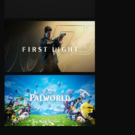
VIEW
VIEW