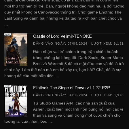
mọi thứ trở nên trì trệ. Bạn, người không đeo mặt nạ, là đối tượng
duy nhất không bị Canovaccio thống trị. Chơi game Enotria: The
Last Song và đánh bại những kẻ đã tạo ra kịch bản chết chóc và
...
Castle of Lord Velimir-TENOKE
ĐĂNG VÀO NGÀY:
07/09/2024
| LƯỢT XEM: 9,131
Đảm nhận vai trò chính trong trận chiến hoành
tráng chống lại bóng tối. Dark Souls, Super Mario
Bros và Warcraft 3 đã có một đứa con và đó là trò
chơi này. Làm thế nào mà em bé xảy ra, bạn hỏi? Chà, đó là sự
hoang dã của một bữa tiệc. ...
Flintlock The Siege of Dawn v1.1.72-P2P
ĐĂNG VÀO NGÀY:
04/10/2024
| LƯỢT XEM: 8,978
Từ Studio Games A44, các nhà sản xuất của
Ashen, xuất hiện một linh hồn bùng nổ, nơi các vị
thần và súng va chạm trong một cuộc chiến cho
tương lai của nhân loại. ...