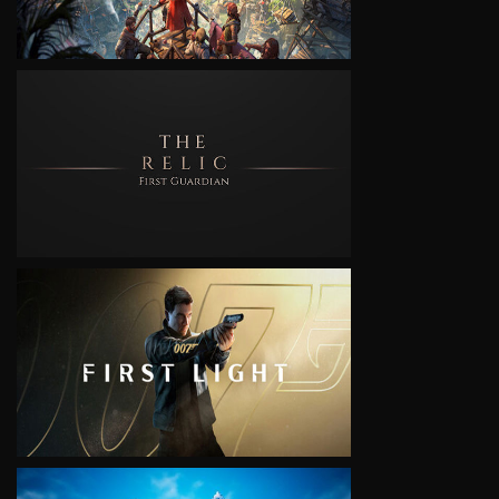
VIEW
VIEW