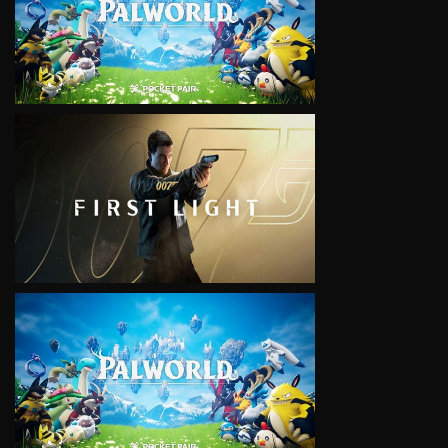
VIEW
VIEW
VIEW