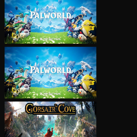
VIEW
VIEW
VIEW