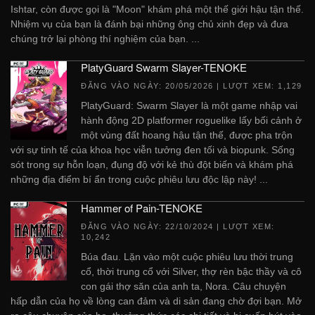
Ishtar, còn được gọi là "Moon" khám phá một thế giới hậu tận thế.
Nhiệm vụ của bạn là đánh bại những ông chủ xinh đẹp và đưa
chúng trở lại phòng thí nghiệm của bạn. ...
PlatyGuard Swarm Slayer-TENOKE
ĐĂNG VÀO NGÀY:
20/05/2026
| LƯỢT XEM: 1,129
PlatyGuard: Swarm Slayer là một game nhập vai
hành động 2D platformer roguelike lấy bối cảnh ở
một vùng đất hoang hậu tận thế, được pha trộn
với sự tinh tế của khoa học viễn tưởng đen tối và biopunk. Sống
sót trong sự hỗn loạn, đụng độ với kẻ thù đột biến và khám phá
những địa điểm bí ẩn trong cuộc phiêu lưu độc lập này! ...
Hammer of Pain-TENOKE
ĐĂNG VÀO NGÀY:
22/10/2024
| LƯỢT XEM:
10,242
Búa đau. Lặn vào một cuộc phiêu lưu thời trung
cổ, thời trung cổ với Silver, thợ rèn bậc thầy và cô
con gái thợ săn của anh ta, Nora. Câu chuyện
hấp dẫn của họ về lòng can đảm và di sản đang chờ đợi bạn. Mở