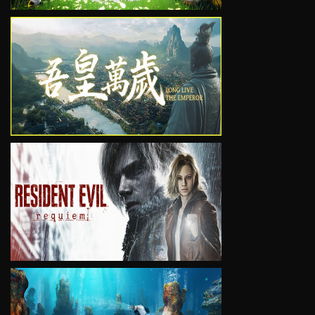
VIEW
VIEW