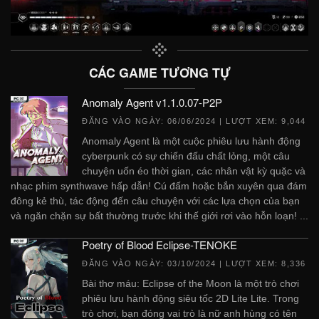
CÁC GAME TƯƠNG TỰ
Anomaly Agent v1.1.0.07-P2P
ĐĂNG VÀO NGÀY:
06/06/2024
| LƯỢT XEM: 9,044
Anomaly Agent là một cuộc phiêu lưu hành động
cyberpunk có sự chiến đấu chất lỏng, một câu
chuyện uốn éo thời gian, các nhân vật kỳ quặc và
nhạc phim synthwave hấp dẫn! Cú đấm hoặc bắn xuyên qua đám
đông kẻ thù, tác động đến câu chuyện với các lựa chọn của bạn
và ngăn chặn sự bất thường trước khi thế giới rơi vào hỗn loạn! ...
Poetry of Blood Eclipse-TENOKE
ĐĂNG VÀO NGÀY:
03/10/2024
| LƯỢT XEM: 8,336
Bài thơ máu: Eclipse of the Moon là một trò chơi
phiêu lưu hành động siêu tốc 2D Lite Lite. Trong
trò chơi, bạn đóng vai trò là nữ anh hùng có tên