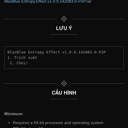
BlazBlue.Entropy.Effect.v1.0.9.142083.0-P2P.rar
LƯU Ý
BlazBlue Entropy Effect v1.0.9.142083.0-P2P
1. Trích xuất
 2. Chơi!
CẤU HÌNH
Minimum:
Requires a 64-bit processor and operating system