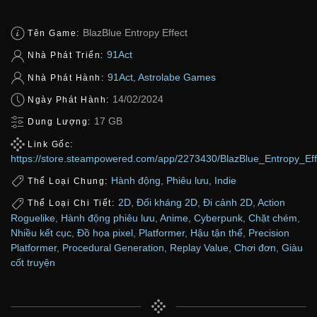
BlazBlue Entropy Effect
Tên Game:
91Act
Nhà Phát Triển:
91Act
,
Astrolabe Games
Nhà Phát Hành:
14/02/2024
Ngày Phát Hành:
17 GB
Dung Lượng:
Link Gốc:
https://store.steampowered.com/app/2273430/BlazBlue_Entropy_Eff
Hành động
,
Phiêu lưu
,
Indie
Thể Loại Chung:
2D
,
Đối kháng 2D
,
Đi cảnh 2D
,
Action
Thể Loại Chi Tiết:
Roguelike
,
Hành động phiêu lưu
,
Anime
,
Cyberpunk
,
Chặt chém
,
Nhiều kết cục
,
Đồ họa pixel
,
Platformer
,
Hậu tận thế
,
Precision
Platformer
,
Procedural Generation
,
Replay Value
,
Chơi đơn
,
Giàu
cốt truyện