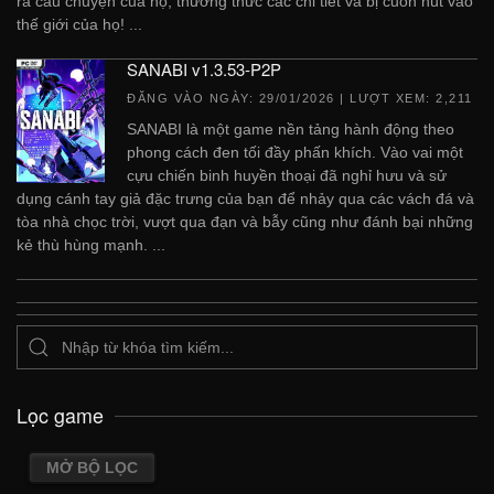
ra câu chuyện của họ, thưởng thức các chi tiết và bị cuốn hút vào
thế giới của họ! ...
SANABI v1.3.53-P2P
ĐĂNG VÀO NGÀY:
29/01/2026
| LƯỢT XEM: 2,211
SANABI là một game nền tảng hành động theo
phong cách đen tối đầy phấn khích. Vào vai một
cựu chiến binh huyền thoại đã nghỉ hưu và sử
dụng cánh tay giả đặc trưng của bạn để nhảy qua các vách đá và
tòa nhà chọc trời, vượt qua đạn và bẫy cũng như đánh bại những
kẻ thù hùng mạnh. ...
Lọc game
MỞ BỘ LỌC