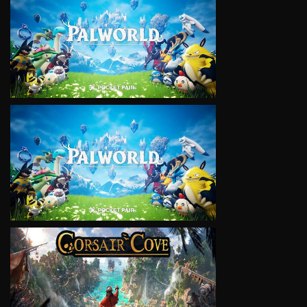
VIEW
VIEW
VIEW