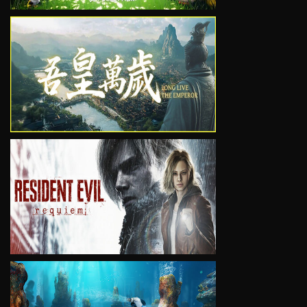
VIEW
VIEW