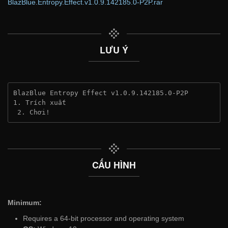
BlazBlue.Entropy.Effect.v1.0.9.142185.0-P2P.rar
LƯU Ý
BlazBlue Entropy Effect v1.0.9.142185.0-P2P
1. Trích xuất
 2. Chơi!
CẤU HÌNH
Minimum:
Requires a 64-bit processor and operating system