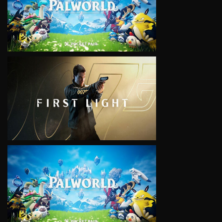
VIEW
VIEW
VIEW