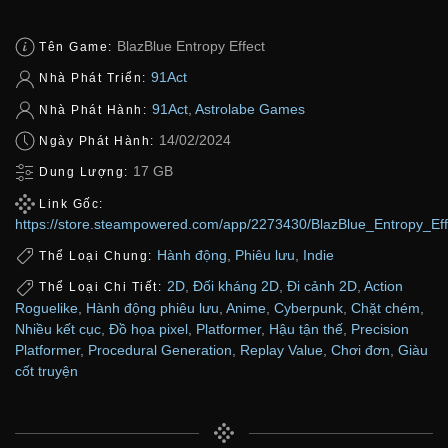
BlazBlue Entropy Effect
Tên Game:
91Act
Nhà Phát Triển:
91Act
,
Astrolabe Games
Nhà Phát Hành:
14/02/2024
Ngày Phát Hành:
17 GB
Dung Lượng:
Link Gốc:
https://store.steampowered.com/app/2273430/BlazBlue_Entropy_Eff
Hành động
,
Phiêu lưu
,
Indie
Thể Loại Chung:
2D
,
Đối kháng 2D
,
Đi cảnh 2D
,
Action
Thể Loại Chi Tiết:
Roguelike
,
Hành động phiêu lưu
,
Anime
,
Cyberpunk
,
Chặt chém
,
Nhiều kết cục
,
Đồ họa pixel
,
Platformer
,
Hậu tận thế
,
Precision
Platformer
,
Procedural Generation
,
Replay Value
,
Chơi đơn
,
Giàu
cốt truyện