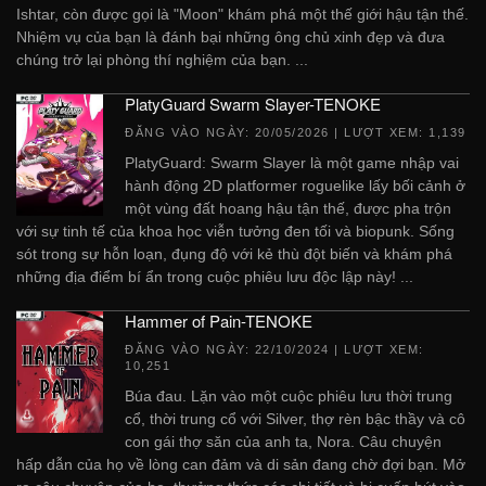
Ishtar, còn được gọi là "Moon" khám phá một thế giới hậu tận thế.
Nhiệm vụ của bạn là đánh bại những ông chủ xinh đẹp và đưa
chúng trở lại phòng thí nghiệm của bạn. ...
PlatyGuard Swarm Slayer-TENOKE
ĐĂNG VÀO NGÀY:
20/05/2026
| LƯỢT XEM: 1,139
PlatyGuard: Swarm Slayer là một game nhập vai
hành động 2D platformer roguelike lấy bối cảnh ở
một vùng đất hoang hậu tận thế, được pha trộn
với sự tinh tế của khoa học viễn tưởng đen tối và biopunk. Sống
sót trong sự hỗn loạn, đụng độ với kẻ thù đột biến và khám phá
những địa điểm bí ẩn trong cuộc phiêu lưu độc lập này! ...
Hammer of Pain-TENOKE
ĐĂNG VÀO NGÀY:
22/10/2024
| LƯỢT XEM:
10,251
Búa đau. Lặn vào một cuộc phiêu lưu thời trung
cổ, thời trung cổ với Silver, thợ rèn bậc thầy và cô
con gái thợ săn của anh ta, Nora. Câu chuyện
hấp dẫn của họ về lòng can đảm và di sản đang chờ đợi bạn. Mở