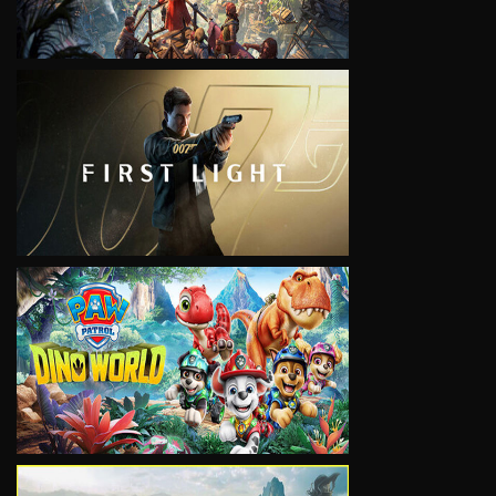
VIEW
VIEW