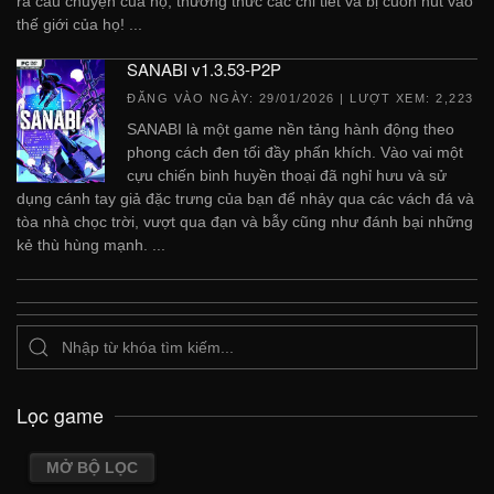
ra câu chuyện của họ, thưởng thức các chi tiết và bị cuốn hút vào
thế giới của họ! ...
SANABI v1.3.53-P2P
ĐĂNG VÀO NGÀY:
29/01/2026
| LƯỢT XEM: 2,223
SANABI là một game nền tảng hành động theo
phong cách đen tối đầy phấn khích. Vào vai một
cựu chiến binh huyền thoại đã nghỉ hưu và sử
dụng cánh tay giả đặc trưng của bạn để nhảy qua các vách đá và
tòa nhà chọc trời, vượt qua đạn và bẫy cũng như đánh bại những
kẻ thù hùng mạnh. ...
Lọc game
MỞ BỘ LỌC