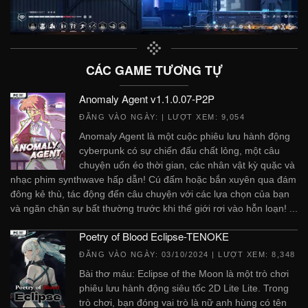
CÁC GAME TƯƠNG TỰ
Anomaly Agent v1.1.0.07-P2P
ĐĂNG VÀO NGÀY:
| LƯỢT XEM: 9,054
Anomaly Agent là một cuộc phiêu lưu hành động
cyberpunk có sự chiến đấu chất lỏng, một câu
chuyện uốn éo thời gian, các nhân vật kỳ quặc và
nhạc phim synthwave hấp dẫn! Cú đấm hoặc bắn xuyên qua đám
đông kẻ thù, tác động đến câu chuyện với các lựa chọn của bạn
và ngăn chặn sự bất thường trước khi thế giới rơi vào hỗn loạn! ...
Poetry of Blood Eclipse-TENOKE
ĐĂNG VÀO NGÀY:
03/10/2024
| LƯỢT XEM: 8,348
Bài thơ máu: Eclipse of the Moon là một trò chơi
phiêu lưu hành động siêu tốc 2D Lite Lite. Trong
trò chơi, bạn đóng vai trò là nữ anh hùng có tên