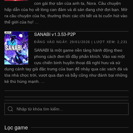
con gái thợ săn của anh ta, Nora. Câu chuyện
hấp dẫn của họ về lòng can đảm và di sản đang chờ đợi bạn. Mở
ra câu chuyện của họ, thưởng thức các chi tiết và bị cuốn hút vào
thế giới của họ! ...
SANABI v1.3.53-P2P
ĐĂNG VÀO NGÀY:
29/01/2026
| LƯỢT XEM: 2,231
SANABI là một game nền tảng hành động theo
phong cách đen tối đầy phấn khích. Vào vai một
cựu chiến binh huyền thoại đã nghỉ hưu và sử
dụng cánh tay giả đặc trưng của bạn để nhảy qua các vách đá và
tòa nhà chọc trời, vượt qua đạn và bẫy cũng như đánh bại những
kẻ thù hùng mạnh. ...
Lọc game