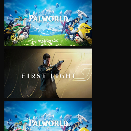
VIEW
VIEW
VIEW