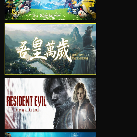
VIEW
VIEW