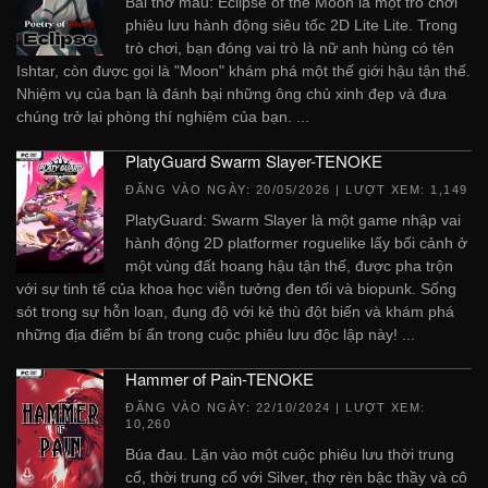
Bài thơ máu: Eclipse of the Moon là một trò chơi
phiêu lưu hành động siêu tốc 2D Lite Lite. Trong
trò chơi, bạn đóng vai trò là nữ anh hùng có tên
Ishtar, còn được gọi là "Moon" khám phá một thế giới hậu tận thế.
Nhiệm vụ của bạn là đánh bại những ông chủ xinh đẹp và đưa
chúng trở lại phòng thí nghiệm của bạn. ...
PlatyGuard Swarm Slayer-TENOKE
ĐĂNG VÀO NGÀY:
20/05/2026
| LƯỢT XEM: 1,149
PlatyGuard: Swarm Slayer là một game nhập vai
hành động 2D platformer roguelike lấy bối cảnh ở
một vùng đất hoang hậu tận thế, được pha trộn
với sự tinh tế của khoa học viễn tưởng đen tối và biopunk. Sống
sót trong sự hỗn loạn, đụng độ với kẻ thù đột biến và khám phá
những địa điểm bí ẩn trong cuộc phiêu lưu độc lập này! ...
Hammer of Pain-TENOKE
ĐĂNG VÀO NGÀY:
22/10/2024
| LƯỢT XEM:
10,260
Búa đau. Lặn vào một cuộc phiêu lưu thời trung
cổ, thời trung cổ với Silver, thợ rèn bậc thầy và cô