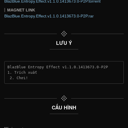
BlazBlue.Entropy.Effect.v1.1.0.1413673.0-P2P.torrent
MAGNET LINK
BlazBlue.Entropy.Effect.v1.1.0.1413673.0-P2P.rar
LƯU Ý
BlazBlue Entropy Effect v1.1.0.1413673.0-P2P
1. Trích xuất
 2. Chơi!
CẤU HÌNH