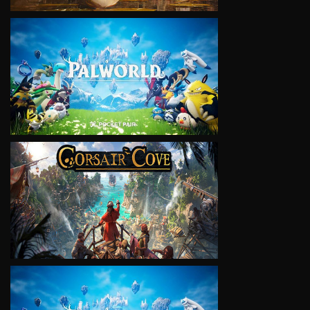
VIEW
VIEW