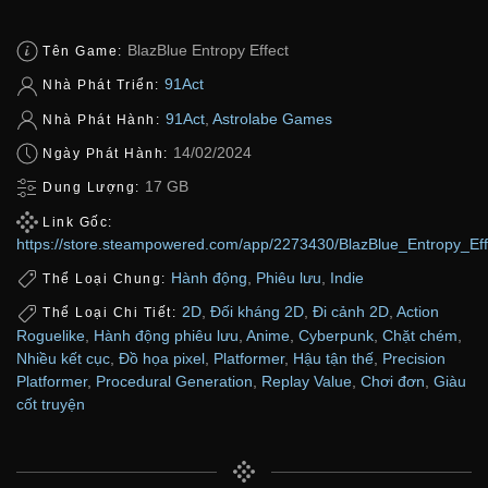
BlazBlue Entropy Effect
Tên Game:
91Act
Nhà Phát Triển:
91Act
,
Astrolabe Games
Nhà Phát Hành:
14/02/2024
Ngày Phát Hành:
17 GB
Dung Lượng:
Link Gốc:
https://store.steampowered.com/app/2273430/BlazBlue_Entropy_Eff
Hành động
,
Phiêu lưu
,
Indie
Thể Loại Chung:
2D
,
Đối kháng 2D
,
Đi cảnh 2D
,
Action
Thể Loại Chi Tiết:
Roguelike
,
Hành động phiêu lưu
,
Anime
,
Cyberpunk
,
Chặt chém
,
Nhiều kết cục
,
Đồ họa pixel
,
Platformer
,
Hậu tận thế
,
Precision
Platformer
,
Procedural Generation
,
Replay Value
,
Chơi đơn
,
Giàu
cốt truyện