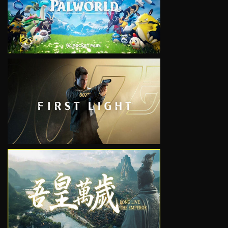
VIEW
VIEW
VIEW