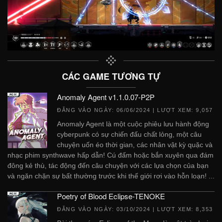
CÁC GAME TƯƠNG TỰ
Anomaly Agent v1.1.0.07-P2P
ĐĂNG VÀO NGÀY:
06/06/2024
| LƯỢT XEM: 9,057
Anomaly Agent là một cuộc phiêu lưu hành động
cyberpunk có sự chiến đấu chất lỏng, một câu
chuyện uốn éo thời gian, các nhân vật kỳ quặc và
nhạc phim synthwave hấp dẫn! Cú đấm hoặc bắn xuyên qua đám
đông kẻ thù, tác động đến câu chuyện với các lựa chọn của bạn
và ngăn chặn sự bất thường trước khi thế giới rơi vào hỗn loạn! ...
Poetry of Blood Eclipse-TENOKE
ĐĂNG VÀO NGÀY:
03/10/2024
| LƯỢT XEM: 8,353