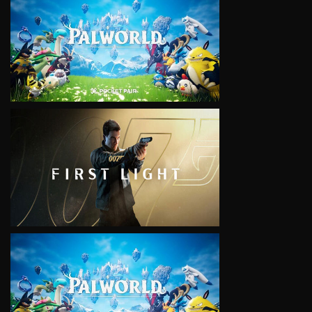
VIEW
VIEW
VIEW