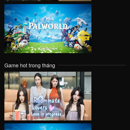
VIEW
Game hot trong tháng
VIEW