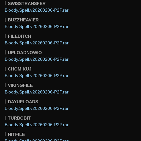
SWISSTRANSFER
Bloody.Spell.v20260206-P2P.rar
BUZZHEAVIER
Bloody.Spell.v20260206-P2P.rar
FILEDITCH
Bloody.Spell.v20260206-P2P.rar
UPLOADNOWIO
Bloody.Spell.v20260206-P2P.rar
CHOMIKUJ
Bloody.Spell.v20260206-P2P.rar
VIKINGFILE
Bloody.Spell.v20260206-P2P.rar
DAYUPLOADS
Bloody.Spell.v20260206-P2P.rar
TURBOBIT
Bloody.Spell.v20260206-P2P.rar
HITFILE
Bloody.Spell.v20260206-P2P.rar