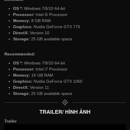
OS *:
Windows 7/8/10 64-bit
Processor:
Intel i5 Processor
Memory:
8 GB RAM
Graphics:
Nvidia GeForce GTX 770
DirectX:
Version 10
Storage:
25 GB available space
Recommended:
OS *:
Windows 7/8/10 64-bit
Processor:
Intel i7 Processor
Memory:
16 GB RAM
Graphics:
Nvidia GeForce GTX 1060
DirectX:
Version 11
Storage:
25 GB available space
TRAILER/ HÌNH ẢNH
Trailer