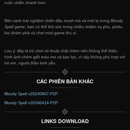
cuộc chiến nhanh hơn.
Bên cạnh trải nghiệm chiến đấu mượt mà và mới lạ trong
Bloody
Spell game
, bạn có thể thử sức trong nhiều nhiệm vụ phụ, phiêu
lưu khám phá và chơi mini-game thú vị.
Lưu ý: đây là trò chơi võ thuật chặt chém nên không thể thiếu
hình ảnh chém giết máu me và bạo lực, vì vậy không phù hợp với
trẻ em, người thần kinh yếu.
CÁC PHIÊN BẢN KHÁC
Bloody Spell v20240807-P2P
Bloody Spell v20240414-P2P
LINKS DOWNLOAD