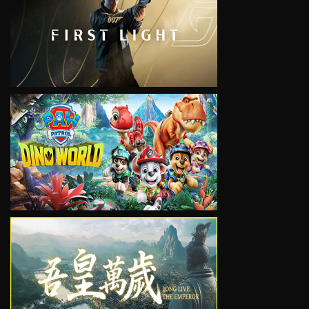
VIEW
VIEW
VIEW