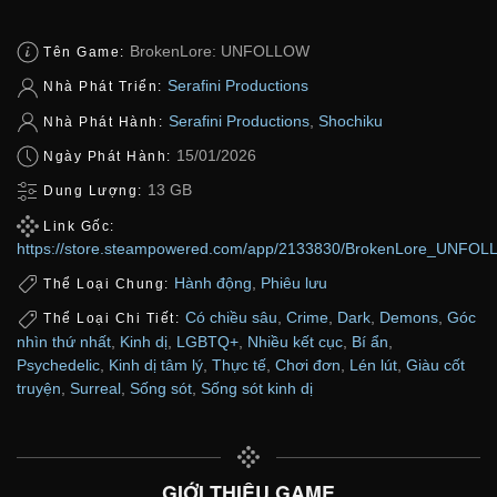
BrokenLore: UNFOLLOW
Tên Game:
Serafini Productions
Nhà Phát Triển:
Serafini Productions
,
Shochiku
Nhà Phát Hành:
15/01/2026
Ngày Phát Hành:
13 GB
Dung Lượng:
Link Gốc:
https://store.steampowered.com/app/2133830/BrokenLore_UNFOL
Hành động
,
Phiêu lưu
Thể Loại Chung:
Có chiều sâu
,
Crime
,
Dark
,
Demons
,
Góc
Thể Loại Chi Tiết:
nhìn thứ nhất
,
Kinh dị
,
LGBTQ+
,
Nhiều kết cục
,
Bí ẩn
,
Psychedelic
,
Kinh dị tâm lý
,
Thực tế
,
Chơi đơn
,
Lén lút
,
Giàu cốt
truyện
,
Surreal
,
Sống sót
,
Sống sót kinh dị
GIỚI THIỆU GAME