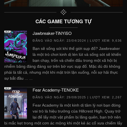
CÁC GAME TƯƠNG TỰ
Jawbreaker-TiNYiSO
ĐĂNG VÀO NGÀY:
23/04/2024
| LƯỢT XEM: 9,636
Bạn sẽ sống sót khi thế giới sụp đổ? Jawbreaker
là một trò chơi kinh dị lén lút và sống sót sẽ khiến
bạn chạy, trốn và chiến đấu trong một xã hội bị
nhiễm băng đảng đáng sợ trên bờ vực sụp đổ. Mặc dù đó không
phải là tất cả, nhưng một khi mặt trời lặn xuống, nỗi sợ hãi thực
sự bắt đầu ... ...
Fear Academy-TENOKE
ĐĂNG VÀO NGÀY:
29/08/2025
| LƯỢT XEM: 2,267
Fear Academy là một kinh dị tâm lý nơi bạn đóng
vai trò là hiệu trưởng của Hillcrest High. Quay trở
lại để lấy một vật phẩm bị lãng quên, bạn trở nên
bị mắc kẹt trong một cơn ác mộng khi một kẻ ác cổ xưa chiếm lấy