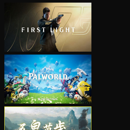
VIEW
VIEW
VIEW