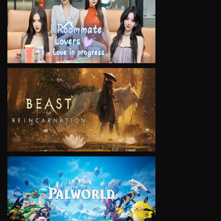
VIEW
VIEW
VIEW