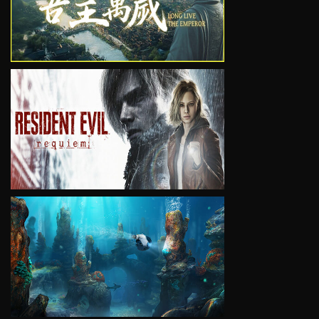
VIEW
VIEW