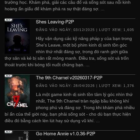
trường học. Khám phá, giải các câu đố và sống sót sau nỗi kinh
hoàng ẩn giấu để khám phá ra sự thật đáng sợ. ...
Shes Leaving-P2P
ĐĂNG VÀO NGÀY:
03/12/2025
| LƯỢT XEM: 1,605
Hãy vận dụng các kỹ năng pháp y của bạn trong
She's Leave, một bộ phim kinh dị sinh tồn góc
nhìn thứ nhất đáng sợ, trong đó ranh giới giữa
thợ săn và kẻ bị săn rất mỏng manh. Điều tra, sống sót và trốn
thoát trước khi bóng tối nuốt chửng bạn. ...
The 9th Charnel v20260317-P2P
ĐĂNG VÀO NGÀY:
28/04/2026
| LƯỢT XEM: 1,376
Là một game kinh dị sinh tồn tâm lý góc nhìn thứ
nhất, The 9th Charnel tràn ngập bầu không khí
phong phú và đáng sợ. Trong khi khám phá nhiều
bí ẩn của thế giới này, bạn phải sống sót - cho dù bạn thực hiện
điều đó bằng cách lén lút hay sử dụng vũ khí. ...
Go Home Annie v1.0.36-P2P