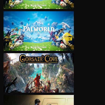
VIEW
VIEW