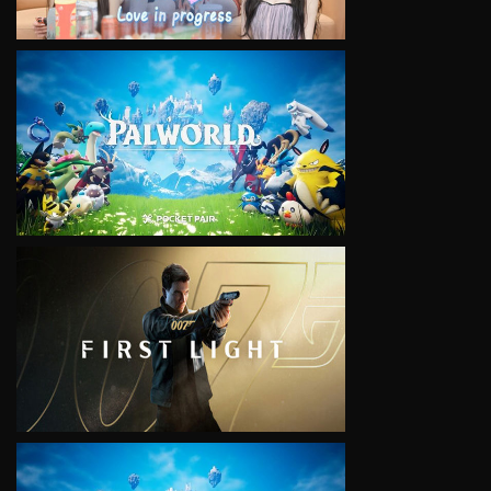
VIEW
VIEW