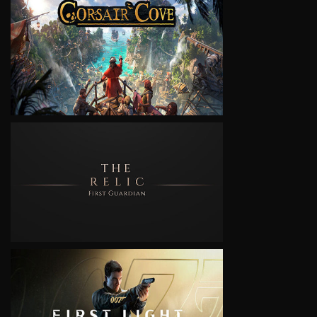
VIEW
VIEW
VIEW