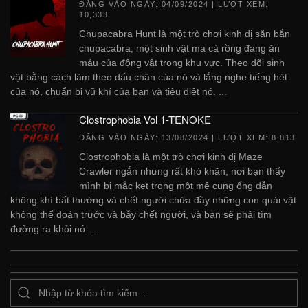
ĐĂNG VÀO NGÀY:
04/09/2024
| LƯỢT XEM:
10,333
Chupacabra Hunt là một trò chơi kinh dị săn bắn
chupacabra, một sinh vật ma cà rồng đang ăn
máu của động vật trong khu vực. Theo dõi sinh
vật bằng cách làm theo dấu chân của nó và lắng nghe tiếng hét
của nó, chuẩn bị vũ khí của bạn và tiêu diệt nó. ...
Clostrophobia Vol 1-TENOKE
ĐĂNG VÀO NGÀY:
13/08/2024
| LƯỢT XEM: 8,813
Clostrophobia là một trò chơi kinh dị Maze
Crawler ngắn nhưng rất khó khăn, nơi bạn thấy
mình bị mắc kẹt trong một mê cung ống dẫn
không khí bất thường và chết người chứa đầy những con quái vật
không thể đoán trước và bẫy chết người, và bạn sẽ phải tìm
đường ra khỏi nó. ...