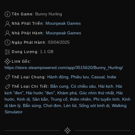
Bunny Hurling
Tên Game:
Mounpeak Games
Nhà Phát Triển:
Mounpeak Games
Nhà Phát Hành:
03/04/2025
Ngày Phát Hành:
1.1 GB
Dung Lượng:
Link Gốc:
https://store.steampowered.com/app/3515620/Bunny_Hurling/
Hành động
,
Phiêu lưu
,
Casual
,
Indie
Thể Loại Chung:
Bắn cung
,
Có chiều sâu
,
Hài kịch
,
Hài
Thể Loại Chi Tiết:
kịch "đen"
,
Hài hước "đen"
,
Khám phá
,
Góc nhìn thứ nhất
,
Hài
hước
,
Kinh dị
,
Săn bắn
,
Trung cổ
,
thiên nhiên
,
Phi tuyến tính
,
Kinh
dị tâm lý
,
Bắn súng
,
Chơi đơn
,
Lén lút
,
Sống sót kinh dị
,
Walking
Simulator