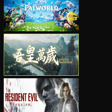
VIEW
VIEW
VIEW