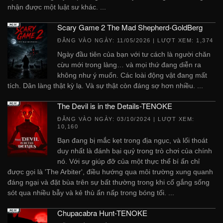
nhận được một luật sư khác. ...
Scary Game 2 The Mad Shepherd-GoldBerg
ĐĂNG VÀO NGÀY:
11/05/2026
| LƯỢT XEM: 1,374
Ngày đầu tiên của bạn với tư cách là người chăn
cừu mới trong làng… và mọi thứ đang diễn ra
không như ý muốn. Các loài động vật đang mất
tích. Dân làng thật kỳ lạ. Và sự thật còn đáng sợ hơn nhiều. ...
The Devil is in the Details-TENOKE
ĐĂNG VÀO NGÀY:
03/10/2024
| LƯỢT XEM:
10,160
Bạn đang bị mắc kẹt trong địa ngục, và lối thoát
duy nhất là đánh bại quỷ trong trò chơi của chính
nó. Với sự giúp đỡ của một thực thể bí ẩn chỉ
được gọi là 'The Arbiter', điều hướng qua môi trường xung quanh
đáng ngại và đặt bùa trên sự bất thường trong khi cố gắng sống
sót qua nhiều bẫy và kẻ thù ẩn nấp trong bóng tối. ...
Chupacabra Hunt-TENOKE