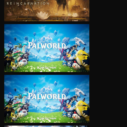
VIEW
VIEW