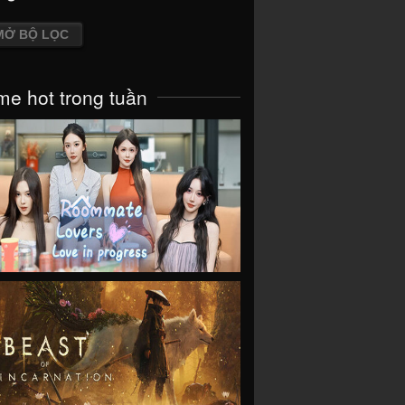
MỞ BỘ LỌC
e hot trong tuần
VIEW
VIEW