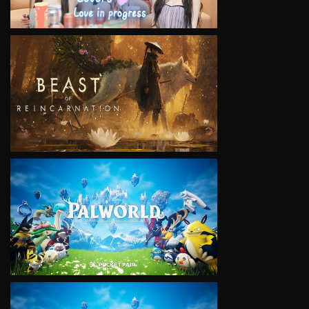
VIEW
VIEW