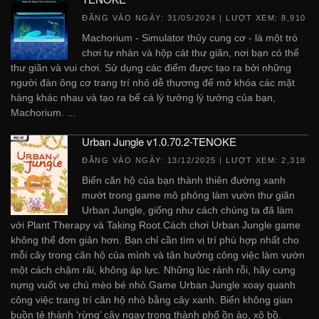
ĐĂNG VÀO NGÀY:
31/05/2024
| LƯỢT XEM: 8,910
Machorium - Simulator thủy cung cơ - là một trò
chơi tự nhàn và hộp cát thư giãn, nơi bạn có thể
thư giãn và vui chơi. Sử dụng các điểm được tạo ra bởi những
người đàn ông cơ trang trí nhỏ dễ thương để mở khóa các mặt
hàng khác nhau và tạo ra bể cá lý tưởng lý tưởng của bạn,
Machorium. ...
Urban Jungle v1.0.70.2-TENOKE
ĐĂNG VÀO NGÀY:
13/12/2025
| LƯỢT XEM: 2,318
Biến căn hộ của bạn thành thiên đường xanh
mướt trong game mô phỏng làm vườn thư giãn
Urban Jungle, giống như cách chúng ta đã làm
với Plant Therapy và Taking Root.Cách chơi Urban Jungle game
không thể đơn giản hơn. Bạn chỉ cần tìm vị trí phù hợp nhất cho
mỗi cây trong căn hộ của mình và tận hưởng công việc làm vườn
một cách chậm rãi, không áp lực. Những lúc rảnh rỗi, hãy cưng
nựng vuốt ve chú mèo bé nhỏ.Game Urban Jungle xoay quanh
công việc trang trí căn hộ nhỏ bằng cây xanh. Biến không gian
buồn tẻ thành ‘rừng’ cây ngay trong thành phố ồn ào, xô bồ.