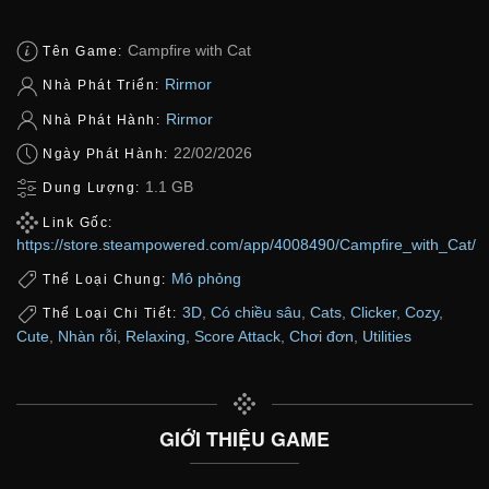
Campfire with Cat
Tên Game:
Rirmor
Nhà Phát Triển:
Rirmor
Nhà Phát Hành:
22/02/2026
Ngày Phát Hành:
1.1 GB
Dung Lượng:
Link Gốc:
https://store.steampowered.com/app/4008490/Campfire_with_Cat/
Mô phỏng
Thể Loại Chung:
3D
,
Có chiều sâu
,
Cats
,
Clicker
,
Cozy
,
Thể Loại Chi Tiết:
Cute
,
Nhàn rỗi
,
Relaxing
,
Score Attack
,
Chơi đơn
,
Utilities
GIỚI THIỆU GAME