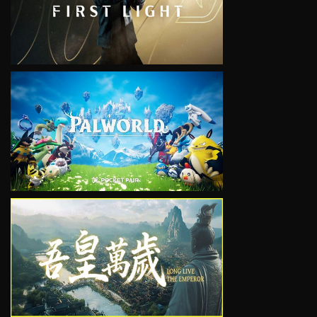
VIEW
VIEW
VIEW