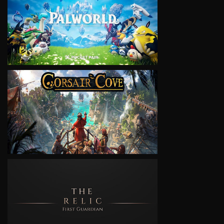
VIEW
VIEW
VIEW