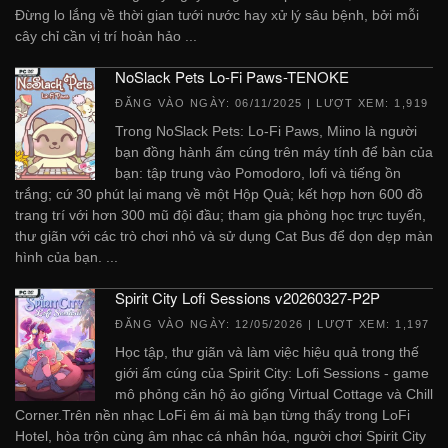
Đừng lo lắng về thời gian tưới nước hay xử lý sâu bệnh, bởi mỗi
cây chỉ cần vị trí hoàn hảo ...
NoSlack Pets Lo-Fi Paws-TENOKE
ĐĂNG VÀO NGÀY:
06/11/2025
| LƯỢT XEM: 1,919
Trong NoSlack Pets: Lo-Fi Paws, Miino là người
bạn đồng hành ấm cúng trên máy tính để bàn của
bạn: tập trung vào Pomodoro, lofi và tiếng ồn
trắng; cứ 30 phút lại mang về một Hộp Quà; kết hợp hơn 600 đồ
trang trí với hơn 300 mũ đội đầu; tham gia phòng học trực tuyến,
thư giãn với các trò chơi nhỏ và sử dụng Cat Bus để dọn dẹp màn
hình của bạn. ...
Spirit City Lofi Sessions v20260327-P2P
ĐĂNG VÀO NGÀY:
12/05/2026
| LƯỢT XEM: 1,197
Học tập, thư giãn và làm việc hiệu quả trong thế
giới ấm cúng của Spirit City: Lofi Sessions - game
mô phỏng căn hộ ảo giống Virtual Cottage và Chill
Corner.Trên nền nhạc LoFi êm ái mà bạn từng thấy trong LoFi
Hotel, hòa trộn cùng âm nhạc cá nhân hóa, người chơi Spirit City