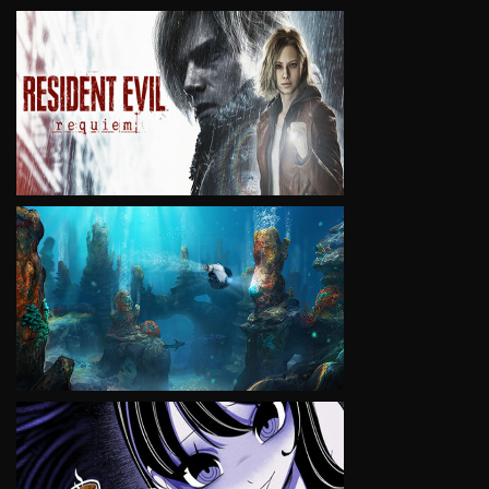
VIEW
VIEW
VIEW