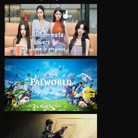
VIEW
VIEW