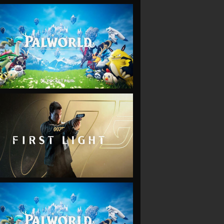
VIEW
VIEW
VIEW