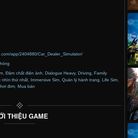
d.com/app/2404880/Car_Dealer_Simulator/
hỏng
im
,
Đậm chất điện ảnh
,
Dialogue Heavy
,
Driving
,
Family
 nhìn thứ nhất
,
Immersive Sim
,
Quản lý hành trang
,
Life Sim
,
hơi đơn
,
Mua bán
ỚI THIỆU GAME