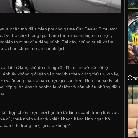
Days là phần mở đầu miễn phí cho game Car Dealer Simulator
át về trò chơi thông qua hành trình khởi nghiệp của trợ lý
nghiệp thực sự của riêng mình. Tại đây, chúng ta sẽ khám
 xe và bán chúng để ăn chênh lệch.
ới Little Sam, chủ doanh nghiệp lập dị, người sẽ tiết lộ
 Anh ấy không giỏi sắp xếp mọi thứ theo đúng thứ tự, vì vậy,
Gam
a xe và ‘mông má’ để bán được giá cao hơn. Nếu bạn xử lý tốt
i tiếp quản doanh nghiệp là rất lớn và còn nhiều những điều
au.
kết hợp chiến lược, nơi bạn trổ tài kinh doanh trong lĩnh vực
xe cũ, thuê nhân viên và khiến khách hàng kinh ngạc bởi
a bán ô tô trong mơ, tại sao không?