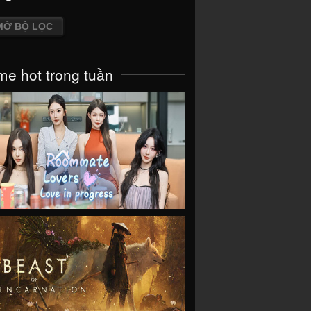
MỞ BỘ LỌC
e hot trong tuần
VIEW
VIEW