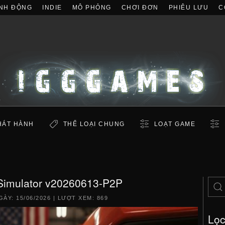
NH ĐỘNG
INDIE
MÔ PHỎNG
CHƠI ĐƠN
PHIÊU LƯU
C
HÁT HÀNH
THỂ LOẠI CHUNG
LOẠT GAME
 Simulator v20260613-P2P
GÀY:
15/06/2026
| LƯỢT XEM: 869
Lọ