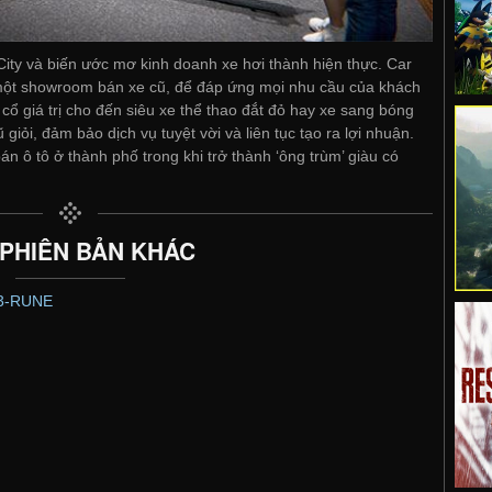
City và biến ước mơ kinh doanh xe hơi thành hiện thực. Car
 một showroom bán xe cũ, để đáp ứng mọi nhu cầu của khách
cổ giá trị cho đến siêu xe thể thao đắt đỏ hay xe sang bóng
giỏi, đảm bảo dịch vụ tuyệt vời và liên tục tạo ra lợi nhuận.
n ô tô ở thành phố trong khi trở thành ‘ông trùm’ giàu có
 PHIÊN BẢN KHÁC
03-RUNE