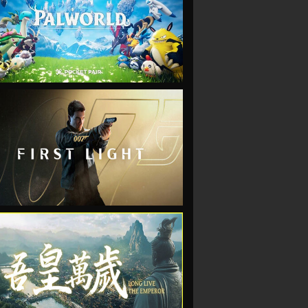
VIEW
VIEW
VIEW