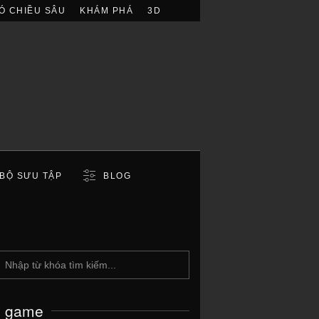
Ó CHIỀU SÂU
KHÁM PHÁ
3D
BỘ SƯU TẬP
BLOG
c game