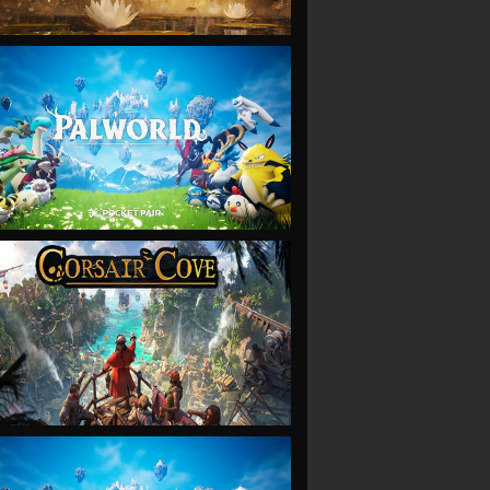
VIEW
VIEW