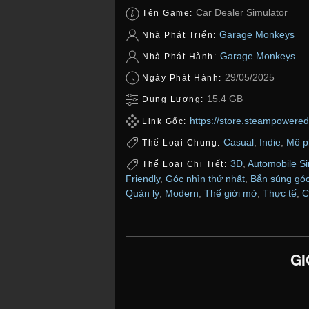
Car Dealer Simulator
Tên Game:
Garage Monkeys
Nhà Phát Triển:
Garage Monkeys
Nhà Phát Hành:
29/05/2025
Ngày Phát Hành:
15.4 GB
Dung Lượng:
https://store.steampowere
Link Gốc:
Casual
,
Indie
,
Mô p
Thể Loại Chung:
3D
,
Automobile S
Thể Loại Chi Tiết:
Friendly
,
Góc nhìn thứ nhất
,
Bắn súng góc
Quản lý
,
Modern
,
Thế giới mở
,
Thực tế
,
C
GI