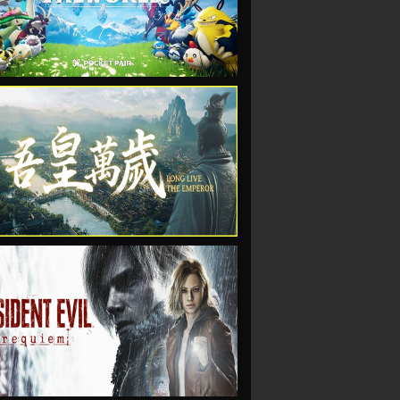
VIEW
VIEW