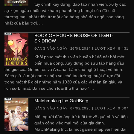
tùy chỉnh xây dựng, đào tạo nhân viên, xử lý các
sự kiện ngẫu nhiên và khám phá những bí mật của đế chế
thương mại, phát triển từ một cửa hàng nhỏ đến ngôi sao sáng
nhất của bầu trời. ...
BOOK OF HOURS HOUSE OF LIGHT-
SKIDROW
ĐĂNG VÀO NGÀY:
26/09/2024
| LƯỢT XEM: 8,431
Khôi phục một thư viện huyền bí đổ nát bởi một
biển mùa đông. Xây dựng bộ sưu tập hàng đầu
thế giới của Grimoires và Arcana. Làm chủ nghệ thuật vô hình.
Sách giờ là một game nhập vai chế tạo tường thuật được đặt
trong một thế giới những năm 1930 của các vị thần ẩn giấu và
lịch sử bí mật. Bạn sẽ chọn loại thủ thư nào? ...
Matchmaking Inc-GoldBerg
ĐĂNG VÀO NGÀY:
07/02/2025
| LƯỢT XEM: 9,607
Một người đàn ông trẻ tuổi trở về quê nhà và tiếp
quản công việc mai mối của gia đình.
MatchMaking Inc. là một game nhập vai hiện đại