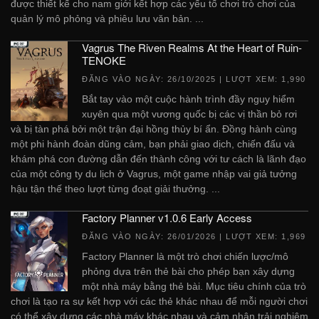
được thiết kế cho nam giới kết hợp các yếu tố chơi trò chơi của
quản lý mô phỏng và phiêu lưu văn bản. ...
Vagrus The Riven Realms At the Heart of Ruin-
TENOKE
ĐĂNG VÀO NGÀY:
26/10/2025
| LƯỢT XEM: 1,990
Bắt tay vào một cuộc hành trình đầy nguy hiểm
xuyên qua một vương quốc bị các vị thần bỏ rơi
và bị tàn phá bởi một trận đại hồng thủy bí ẩn. Đồng hành cùng
một phi hành đoàn dũng cảm, bạn phải giao dịch, chiến đấu và
khám phá con đường dẫn đến thành công với tư cách là lãnh đạo
của một công ty du lịch ở Vagrus, một game nhập vai giả tưởng
hậu tận thế theo lượt từng đoạt giải thưởng. ...
Factory Planner v1.0.6 Early Access
ĐĂNG VÀO NGÀY:
26/01/2026
| LƯỢT XEM: 1,969
Factory Planner là một trò chơi chiến lược/mô
phỏng dựa trên thẻ bài cho phép bạn xây dựng
một nhà máy bằng thẻ bài. Mục tiêu chính của trò
chơi là tạo ra sự kết hợp với các thẻ khác nhau để mỗi người chơi
có thể xây dựng các nhà máy khác nhau và cảm nhận trải nghiệm