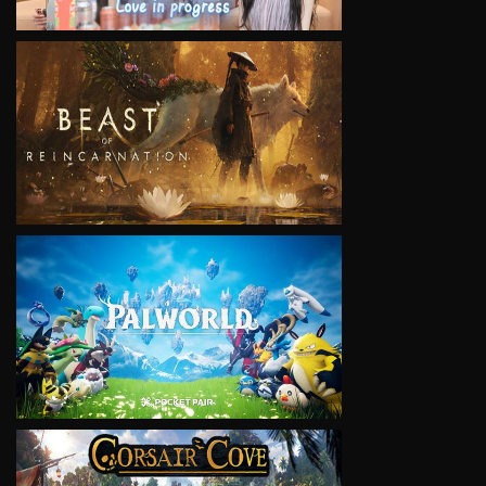
VIEW
VIEW