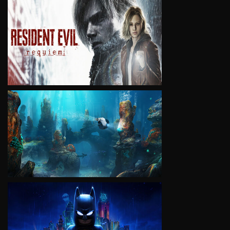
VIEW
VIEW
VIEW