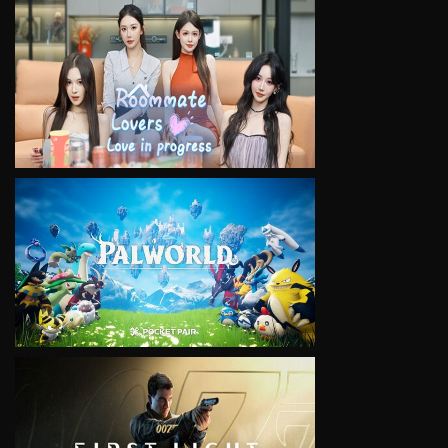
VIEW
VIEW
VIEW