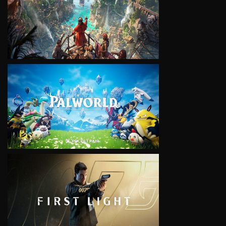
VIEW
VIEW
VIEW