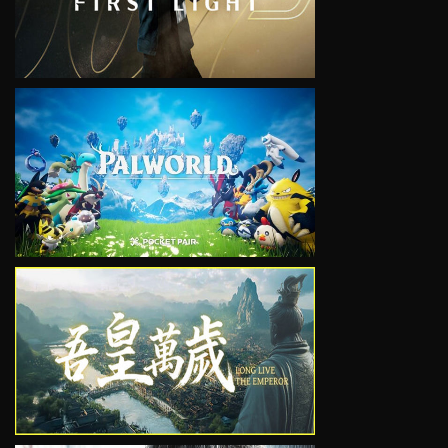
VIEW
VIEW