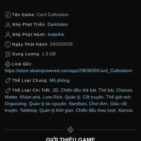
Card Cultivation
Tên Game:
DarkIndex
Nhà Phát Triển:
IndieArk
Nhà Phát Hành:
04/03/2026
Ngày Phát Hành:
1.3 GB
Dung Lượng:
Link Gốc:
https://store.steampowered.com/app/2963600/Card_Cultivation/
Mô phỏng
Thể Loại Chung:
2D
,
Chiến đấu thẻ bài
,
Thẻ bài
,
Choices
Thể Loại Chi Tiết:
Matter
,
Khám phá
,
Lore-Rich
,
Quản lý
,
Cốt truyện
,
Thế giới mở
,
Organizing
,
Quản lý tài nguyên
,
Sandbox
,
Chơi đơn
,
Giàu cốt
truyện
,
Tabletop
,
Quản lý thời gian
,
Chiến đấu theo lượt
,
Xianxia
GIỚI THIỆU GAME