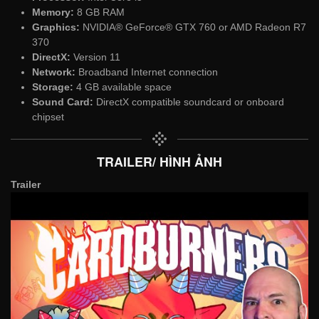
Memory:
8 GB RAM
Graphics:
NVIDIA® GeForce® GTX 760 or AMD Radeon R7
370
DirectX:
Version 11
Network:
Broadband Internet connection
Storage:
4 GB available space
Sound Card:
DirectX compatible soundcard or onboard
chipset
TRAILER/ HÌNH ẢNH
Trailer