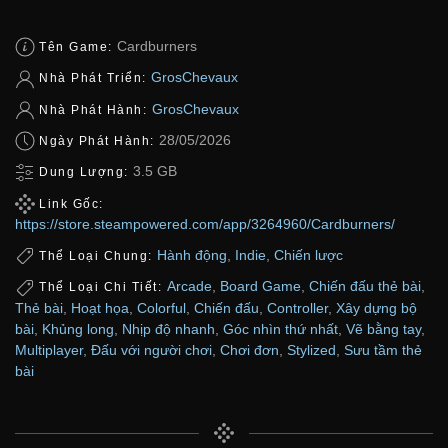
Cardburners
Tên Game:
GrosChevaux
Nhà Phát Triển:
GrosChevaux
Nhà Phát Hành:
28/05/2026
Ngày Phát Hành:
3.5 GB
Dung Lượng:
Link Gốc:
https://store.steampowered.com/app/3264960/Cardburners/
Hành động
,
Indie
,
Chiến lược
Thể Loại Chung:
Arcade
,
Board Game
,
Chiến đấu thẻ bài
,
Thể Loại Chi Tiết:
Thẻ bài
,
Hoạt họa
,
Colorful
,
Chiến đấu
,
Controller
,
Xây dựng bộ
bài
,
Khủng long
,
Nhịp độ nhanh
,
Góc nhìn thứ nhất
,
Vẽ bằng tay
,
Multiplayer
,
Đấu với người chơi
,
Chơi đơn
,
Stylized
,
Sưu tầm thẻ
bài