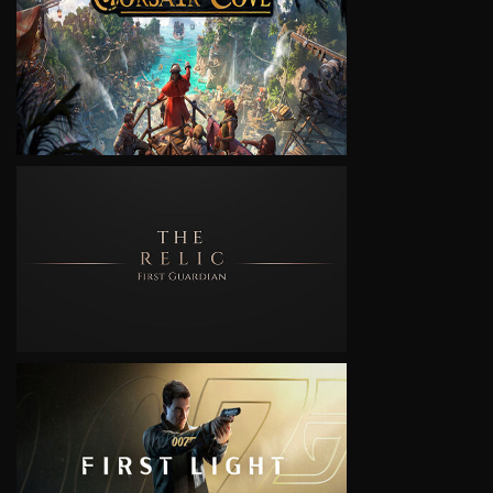
VIEW
VIEW
VIEW