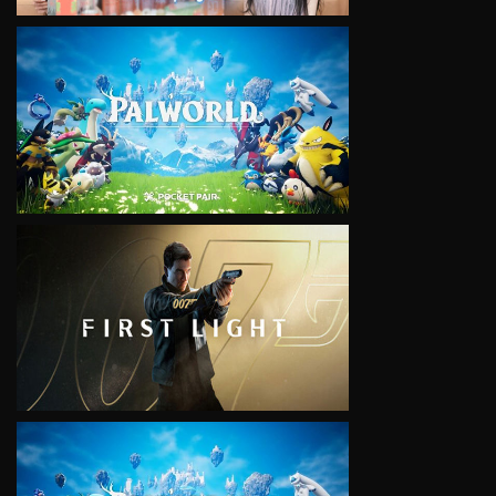
VIEW
VIEW