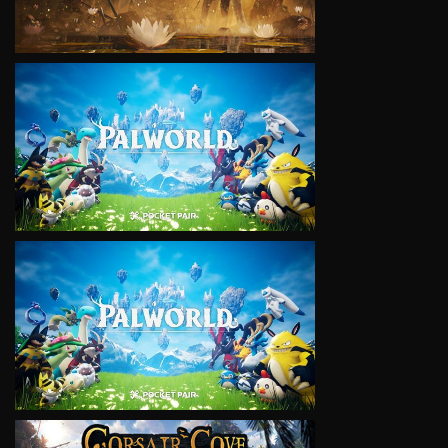
VIEW
VIEW