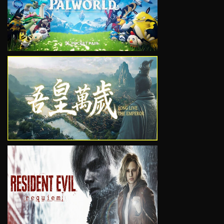
VIEW
VIEW
VIEW