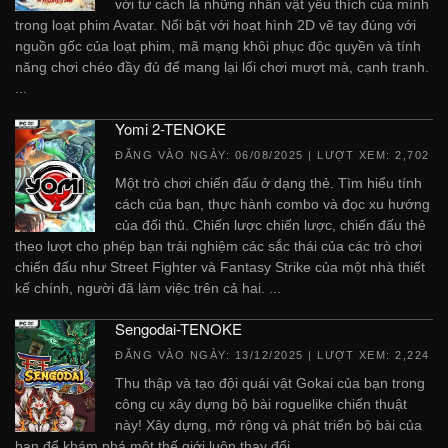
với tư cách là những nhân vật yêu thích của mình
trong loạt phim Avatar. Nổi bật với hoạt hình 2D vẽ tay đúng với
nguồn gốc của loạt phim, mã mạng khôi phục độc quyền và tính
năng chơi chéo đầy đủ để mang lại lối chơi mượt mà, cạnh tranh.
...
Yomi 2-TENOKE
ĐĂNG VÀO NGÀY:
06/08/2025
| LƯỢT XEM: 2,702
Một trò chơi chiến đấu ở dạng thẻ. Tìm hiểu tính
cách của bạn, thực hành combo và đọc xu hướng
của đối thủ. Chiến lược chiến lược, chiến đấu thẻ
theo lượt cho phép bạn trải nghiệm các sắc thái của các trò chơi
chiến đấu như Street Fighter và Fantasy Strike của một nhà thiết
kế chính, người đã làm việc trên cả hai. ...
Sengodai-TENOKE
ĐĂNG VÀO NGÀY:
13/12/2025
| LƯỢT XEM: 2,224
Thu thập và tạo đội quái vật Gokai của bạn trong
công cụ xây dựng bộ bài roguelike chiến thuật
này! Xây dựng, mở rộng và phát triển bộ bài của
bạn để khám phá một thế giới luôn thay đổi. ...