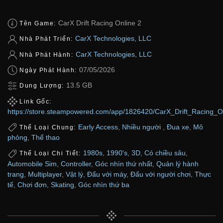
CarX Drift Racing Online 2
Tên Game:
CarX Technologies, LLC
Nhà Phát Triển:
CarX Technologies, LLC
Nhà Phát Hành:
07/05/2026
Ngày Phát Hành:
13.5 GB
Dung Lượng:
Link Gốc:
https://store.steampowered.com/app/1826420/CarX_Drift_Racing_O
Early Access
,
Nhiều người
,
Đua xe
,
Mô
Thể Loại Chung:
phỏng
,
Thể thao
1980s
,
1990's
,
3D
,
Có chiều sâu
,
Thể Loại Chi Tiết:
Automobile Sim
,
Controller
,
Góc nhìn thứ nhất
,
Quản lý hành
trang
,
Multiplayer
,
Vật lý
,
Đấu với máy
,
Đấu với người chơi
,
Thực
tế
,
Chơi đơn
,
Skating
,
Góc nhìn thứ ba