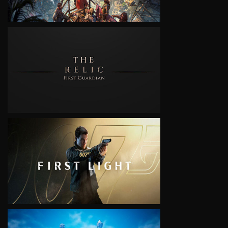
VIEW
VIEW