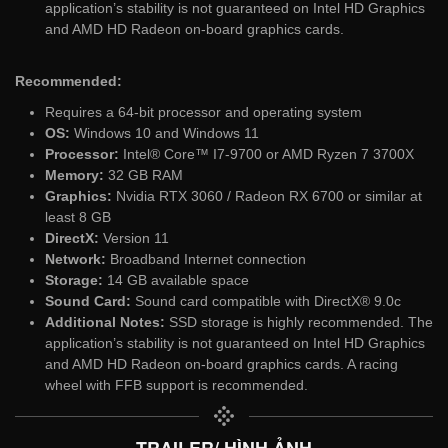
application’s stability is not guaranteed on Intel HD Graphics
and AMD HD Radeon on-board graphics cards.
Recommended:
Requires a 64-bit processor and operating system
OS:
Windows 10 and Windows 11
Processor:
Intel® Core™ I7-9700 or AMD Ryzen 7 3700X
Memory:
32 GB RAM
Graphics:
Nvidia RTX 3060 / Radeon RX 6700 or similar at
least 8 GB
DirectX:
Version 11
Network:
Broadband Internet connection
Storage:
14 GB available space
Sound Card:
Sound card compatible with DirectX® 9.0с
Additional Notes:
SSD storage is highly recommended. The
application’s stability is not guaranteed on Intel HD Graphics
and AMD HD Radeon on-board graphics cards. A racing
wheel with FFB support is recommended.
TRAILER/ HÌNH ẢNH