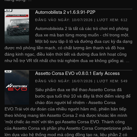
Automobilista 2 v1.6.9.91-P2P
ĐĂNG VÀO NGÀY:
10/07/2026
| LƯỢT XEM: 612
Automobileista 2 là tất cả các trò chơi mô phỏng
đua xe mà bạn từng mong muốn - chỉ trong một.
Một bộ sưu tập ô tô và đường đua cực kỳ đa dạng
được mô phỏng liền mạch, có chất lượng âm thanh và đồ họa
đáng kinh ngạc, điều kiện thời tiết và đường đua linh hoạt cũng
như hỗ trợ VR tốt nhất cho trải nghiệm đua xe không giống ai. ...
Assetto Corsa EVO v0.8.0.1 Early Access
ĐĂNG VÀO NGÀY:
16/07/2026
| LƯỢT XEM: 549
Siêu phẩm đua xe thể thao Assetto Corsa đã
bước qua tuổi thứ 10 và đây là thời điểm vàng để
chào đón người kế nhiệm - Assetto Corsa
EVO.Trái với dự đoán của nhiều người hâm mộ, phiên bản tiếp
theo không mang tên Assetto Corsa 2 mà được khoác lên mình
‘một chiếc áo mới’ với tên gọi Assetto Corsa EVO. Thành công
của Assetto Corsa và phần phụ Assetto Corsa Competizione phần
lớn dựa vào hệ thống mod mà cộng đồng tạo ra, liệu phần 2 có