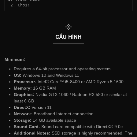
 2. Chơi!
CẤU HÌNH
Minimum:
Requires a 64-bit processor and operating system
OS:
Windows 10 and Windows 11
Processor:
Intel® Core™ i5-8400 or AMD Ryzen 5 1600
Memory:
16 GB RAM
Graphics:
Nvidia GTX 1060 / Radeon RX 580 or similar at
least 6 GB
DirectX:
Version 11
Network:
Broadband Internet connection
Storage:
14 GB available space
Sound Card:
Sound card compatible with DirectX® 9.0с
Additional Notes:
SSD storage is highly recommended. The