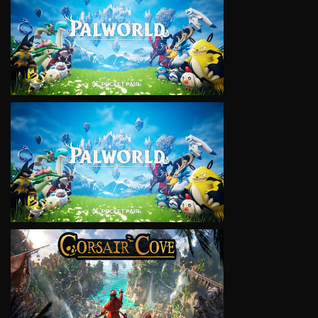
VIEW
VIEW
VIEW