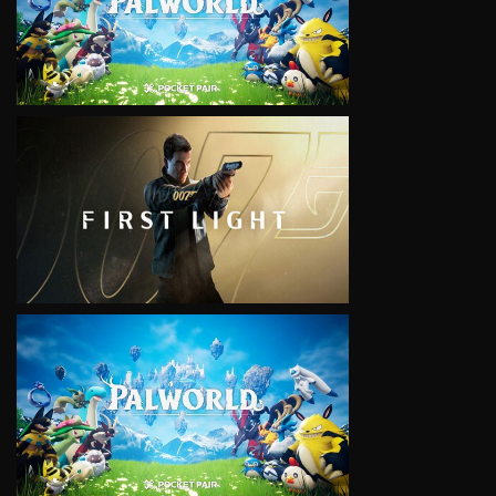
VIEW
VIEW
VIEW