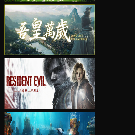
VIEW
VIEW