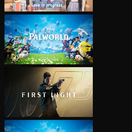
VIEW
VIEW