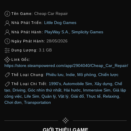
Cheap Car Repair
Tên Game:
Little Dog Games
Nhà Phát Triển:
PlayWay S.A.
,
Simplicity Games
Nhà Phát Hành:
28/05/2026
Ngày Phát Hành:
3.1 GB
Dung Lượng:
Link Gốc:
https://store.steampowered.com/app/2904040/Cheap_Car_Repair/
Phiêu lưu
,
Indie
,
Mô phỏng
,
Chiến lược
Thể Loại Chung:
1990's
,
Automobile Sim
,
Xây dựng
,
Chế
Thể Loại Chi Tiết:
tạo
,
Driving
,
Góc nhìn thứ nhất
,
Hài hước
,
Immersive Sim
,
Giả lập
công việc
,
Life Sim
,
Quản lý
,
Vật lý
,
Giải đố
,
Thực tế
,
Relaxing
,
Chơi đơn
,
Transportation
GIỚI THIỆU GAME