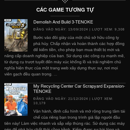
CÁC GAME TƯƠNG TỰ
Demolish And Build 3-TENOKE
ĐĂNG VÀO NGÀY:
13/09/2024
| LƯỢT XEM: 9,308
Bước vào đôi giày của một chủ sở hữu công ty
phá hủy. Chấp nhận và hoàn thành các hợp đồng
để kiếm tiền, cho phép bạn mua thiết bị mới và
nâng cấp doanh nghiệp của bạn. Sử dụng các công cụ mạnh mẽ,
từ dụng cụ trượt tuyết đến máy xúc khổng lồ và trải nghiệm chủ
nghĩa hiện thực của một trang web xây dựng thực sự, nơi mọi
viên gạch đều quan trọng. ...
My Recycling Center Car Scrapyard Expansion-
TENOKE
ĐĂNG VÀO NGÀY:
21/12/2024
| LƯỢT XEM:
10,179
Vận hành, định cấu hình và mở rộng trung tâm tái
chế của riêng bạn trong trình giả lập người đầu
tiên này! Làm việc nhanh và sắp xếp thùng rác. Sử dụng các máy
nén để phá hủy chất thải cồng kềnh. Kiếm được sự hài lòng và