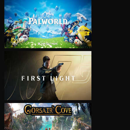
VIEW
VIEW
VIEW