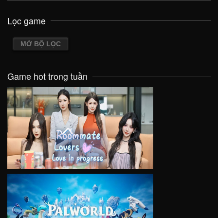
Lọc game
MỞ BỘ LỌC
Game hot trong tuần
VIEW
VIEW