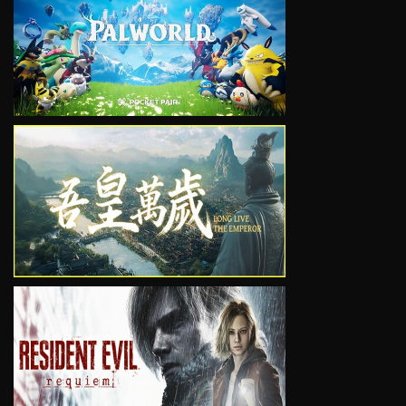
VIEW
VIEW
VIEW