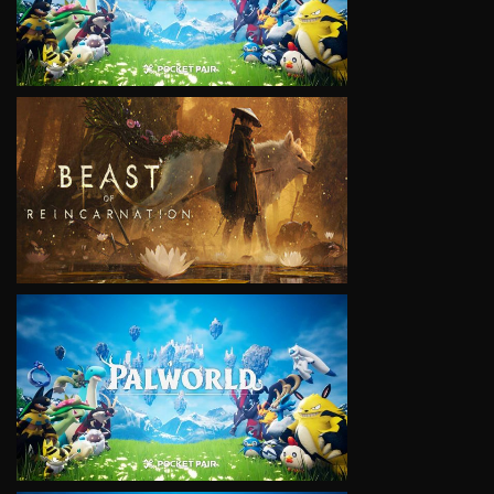
VIEW
VIEW