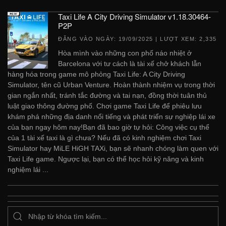
Taxi Life A City Driving Simulator v1.18.30464-
P2P
ĐĂNG VÀO NGÀY:
19/09/2025
| LƯỢT XEM: 2,335
Hòa mình vào những con phố náo nhiệt ở
Barcelona với tư cách là tài xế chở khách lẫn
hàng hóa trong game mô phỏng Taxi Life: A City Driving
Simulator, tên cũ Urban Venture. Hoàn thành nhiệm vụ trong thời
gian ngắn nhất, tránh tắc đường và tai nạn, đồng thời tuân thủ
luật giao thông đường phố. Chơi game Taxi Life để phiêu lưu
khám phá những địa danh nổi tiếng và phát triển sự nghiệp lái xe
của bạn ngay hôm nay!Bạn đã bao giờ tự hỏi: Công việc cụ thể
của 1 tài xế taxi là gì chưa? Nếu đã có kinh nghiệm chơi Taxi
Simulator hay MiLE HiGH TAXi, bạn sẽ nhanh chóng làm quen với
Taxi Life game. Ngược lại, bạn có thể học hỏi kỹ năng và kinh
nghiệm lái ...