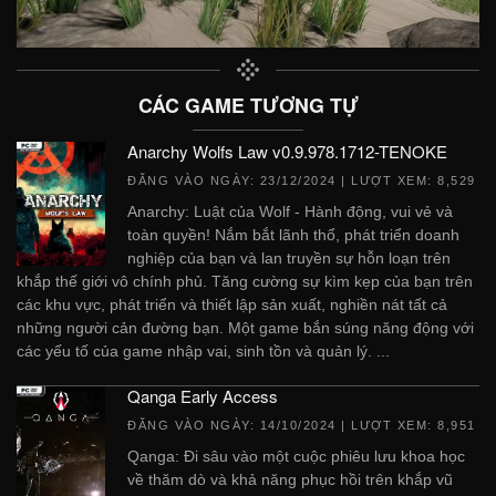
CÁC GAME TƯƠNG TỰ
Anarchy Wolfs Law v0.9.978.1712-TENOKE
ĐĂNG VÀO NGÀY:
23/12/2024
| LƯỢT XEM: 8,529
Anarchy: Luật của Wolf - Hành động, vui vẻ và
toàn quyền! Nắm bắt lãnh thổ, phát triển doanh
nghiệp của bạn và lan truyền sự hỗn loạn trên
khắp thế giới vô chính phủ. Tăng cường sự kìm kẹp của bạn trên
các khu vực, phát triển và thiết lập sản xuất, nghiền nát tất cả
những người cản đường bạn. Một game bắn súng năng động với
các yếu tố của game nhập vai, sinh tồn và quản lý. ...
Qanga Early Access
ĐĂNG VÀO NGÀY:
14/10/2024
| LƯỢT XEM: 8,951
Qanga: Đi sâu vào một cuộc phiêu lưu khoa học
về thăm dò và khả năng phục hồi trên khắp vũ