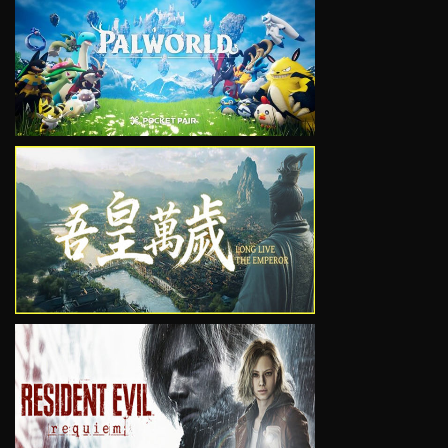
VIEW
VIEW
VIEW