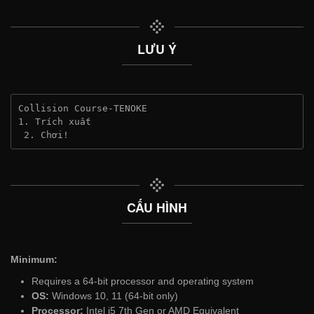
LƯU Ý
Collision Course-TENOKE
1. Trích xuất
 2. Chơi!
CẤU HÌNH
Minimum:
Requires a 64-bit processor and operating system
OS:
Windows 10, 11 (64-bit only)
Processor:
Intel i5 7th Gen or AMD Equivalent