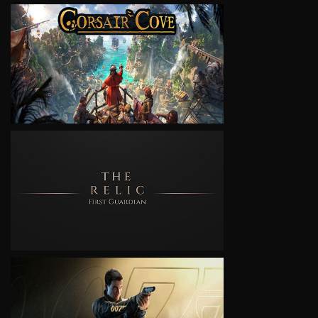
VIEW
VIEW
VIEW