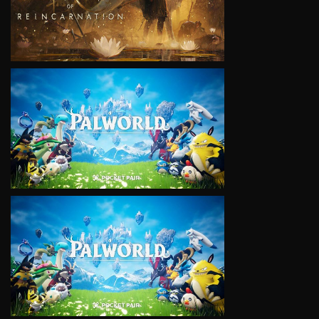
VIEW
VIEW