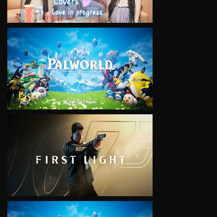
VIEW
VIEW