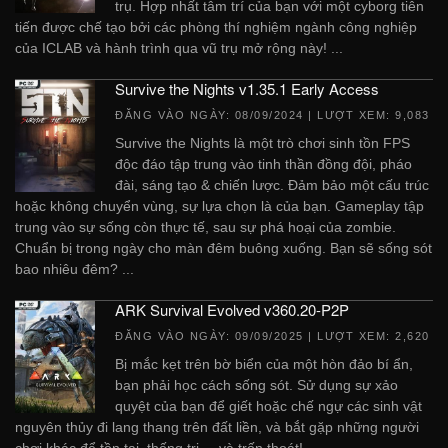
trụ. Hợp nhất tâm trí của bạn với một cyborg tiên
tiến được chế tạo bởi các phòng thí nghiệm ngành công nghiệp
của ICLAB và hành trình qua vũ trụ mở rộng này! ...
Survive the Nights v1.35.1 Early Access
ĐĂNG VÀO NGÀY:
08/09/2024
| LƯỢT XEM: 9,083
Survive the Nights là một trò chơi sinh tồn FPS
độc đáo tập trung vào tinh thần đồng đội, pháo
đài, sáng tạo & chiến lược. Đảm bảo một cấu trúc
hoặc không chuyển vùng, sự lựa chọn là của bạn. Gameplay tập
trung vào sự sống còn thực tế, sau sự phá hoại của zombie.
Chuẩn bị trong ngày cho màn đêm buông xuống. Bạn sẽ sống sót
bao nhiêu đêm? ...
ARK Survival Evolved v360.20-P2P
ĐĂNG VÀO NGÀY:
09/09/2025
| LƯỢT XEM: 2,620
Bị mắc kẹt trên bờ biển của một hòn đảo bí ẩn,
bạn phải học cách sống sót. Sử dụng sự xảo
quyệt của bạn để giết hoặc chế ngự các sinh vật
nguyên thủy đi lang thang trên đất liền, và bắt gặp những người
chơi khác để tồn tại, thống trị ... và trốn thoát! ...