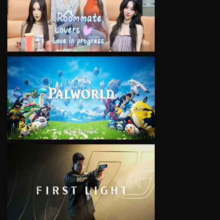
VIEW
VIEW
VIEW