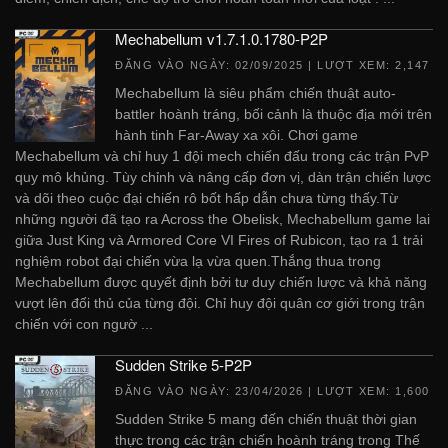
Mechabellum v1.7.1.0.1780-P2P
ĐĂNG VÀO NGÀY:
02/09/2025
| LƯỢT XEM: 2,147
Mechabellum là siêu phẩm chiến thuật auto-
battler hoành tráng, bối cảnh là thuộc địa mới trên
hành tinh Far-Away xa xôi. Chơi game
Mechabellum và chỉ huy 1 đội mech chiến đấu trong các trận PvP
quy mô khủng. Tùy chỉnh và nâng cấp đơn vị, dàn trận chiến lược
và dõi theo cuộc đại chiến rô bốt hấp dẫn chưa từng thấy.Từ
những người đã tạo ra Across the Obelisk, Mechabellum game lai
giữa Just King và Armored Core VI Fires of Rubicon, tạo ra 1 trải
nghiệm robot đại chiến vừa lạ vừa quen.Thắng thua trong
Mechabellum được quyết định bởi tư duy chiến lược và khả năng
vượt lên đối thủ của từng đội. Chỉ huy đội quân cơ giới trong trận
chiến với con ngườ ...
Sudden Strike 5-P2P
ĐĂNG VÀO NGÀY:
23/04/2026
| LƯỢT XEM: 1,600
Sudden Strike 5 mang đến chiến thuật thời gian
thực trong các trận chiến hoành tráng trong Thế