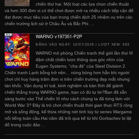
chiến thứ hai. Một loạt các lựa chọn chiến thuật
và hơn 300 đơn vị có thể chơi được mở ra nhiều cách tiếp cận để
đạt được mục tiêu của bạn trong chiến dịch 25 nhiệm vụ trên các
chiến trường lịch sử ở Châu Âu và Bắc Phi. ...
WARNO v197351-P2P
ĐĂNG VÀO NGÀY:
10/07/2026
| LƯỢT XEM: 583
WARNO mô phỏng Chiến tranh thế giới lần thứ III
đậm chất chiến lược thông qua góc nhìn của
Eugen Systems, “cha đẻ” của Steel Division 2.
Chiến tranh Lạnh bỗng trở nên… nóng bỏng hơn hẳn khi người
chơi chỉ huy hàng trăm đơn vị trên chiến trường đẹp mắt nhưng
tàn khốc. Vận dụng trí tuệ, kinh nghiệm và bản lĩnh để giành
chiến thắng trong WARNO game, bạn có đủ tự tin?Bạn đã sẵn
sàng bước vào Thế chiến III như cách chúng ta đã từng làm với
World War 3? Đây là trò chơi chiến thuật thời gian thực RTS rộng
mở và sống động, kế thừa những nét tinh túy từ series Wargame
nổi tiếng toàn cầu.Hai năm đã trôi qua kể từ khi Gorbachev bị lật
đổ trong cuộc đảo ...