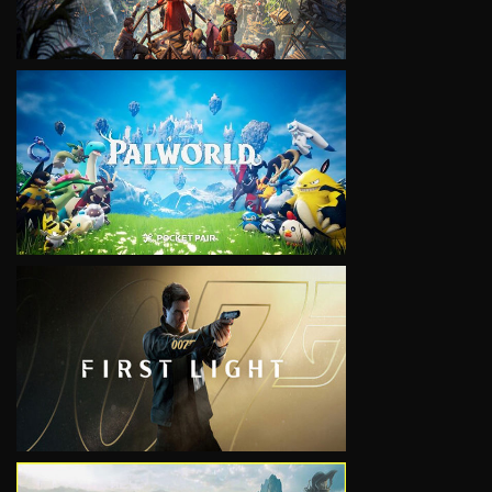
VIEW
VIEW