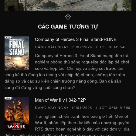
CÁC GAME TƯƠNG TỰ
Company of Heroes 3 Final Stand-RUNE
ĐĂNG VÀO NGÀY:
29/07/2026
| LƯỢT XEM: 546
Company of Heroes 3: Final Stand mang đến trải
nghiệm phòng thủ sóng roguelite độc ​​lập để chơi
solo và hợp tác. Chỉ huy và sống sót trước làn
sóng kẻ thù đang leo thang với nhịp độ nhanh, những tên trùm
đáng sợ và các sự kiện chiến trường năng động. Bạn đã sẵn
sàng để đứng vững cuối cùng chưa? ...
Men of War II v1.042-P2P
ĐĂNG VÀO NGÀY:
19/01/2025
| LƯỢT XEM: 9,690
Trải nghiệm chiến tranh hơn bao giờ hết! Men of
War II, phần tiếp theo dự kiến ​​của nhượng quyền
RTS được hoan nghênh ở đây với các đơn vị, địa
điểm, chiến dịch, chế độ trò chơi hoàn toàn mới của loạt . ...