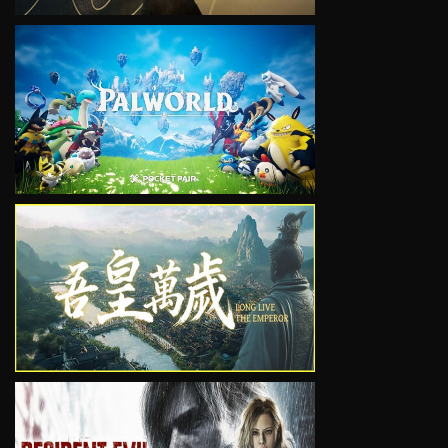
VIEW
VIEW