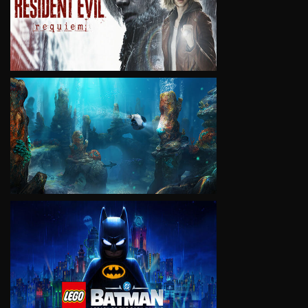
VIEW
VIEW
VIEW