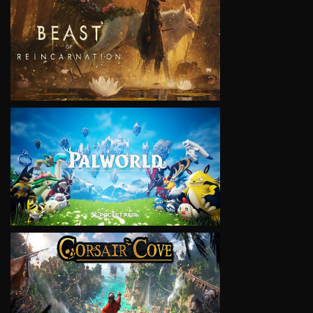
VIEW
VIEW
VIEW