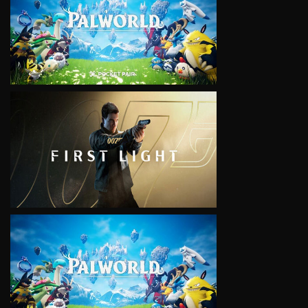
VIEW
VIEW
VIEW