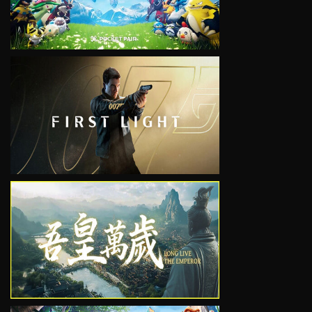
VIEW
VIEW