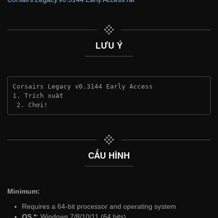
LƯU Ý
Corsairs Legacy v0.3144 Early Access
1. Trích xuất
 2. Chơi!
CẤU HÌNH
Minimum:
Requires a 64-bit processor and operating system
OS *:
Windows 7/8/10/11 (64 bits)