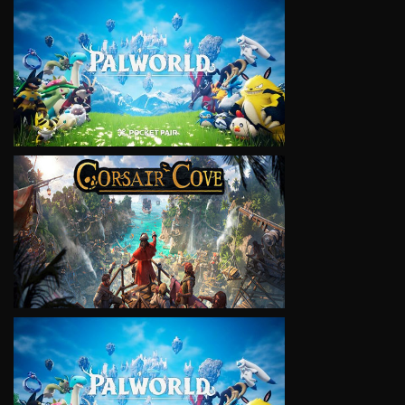
VIEW
VIEW
VIEW