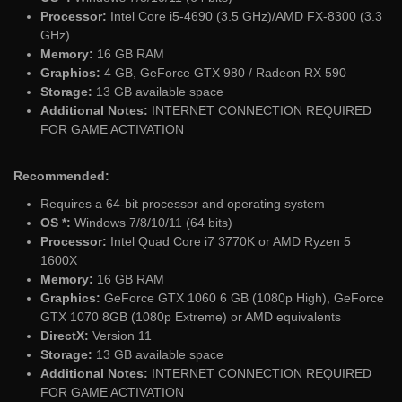
Processor:
Intel Core i5-4690 (3.5 GHz)/AMD FX-8300 (3.3
GHz)
Memory:
16 GB RAM
Graphics:
4 GB, GeForce GTX 980 / Radeon RX 590
Storage:
13 GB available space
Additional Notes:
INTERNET CONNECTION REQUIRED
FOR GAME ACTIVATION
Recommended:
Requires a 64-bit processor and operating system
OS *:
Windows 7/8/10/11 (64 bits)
Processor:
Intel Quad Core i7 3770K or AMD Ryzen 5
1600X
Memory:
16 GB RAM
Graphics:
GeForce GTX 1060 6 GB (1080p High), GeForce
GTX 1070 8GB (1080p Extreme) or AMD equivalents
DirectX:
Version 11
Storage:
13 GB available space
Additional Notes:
INTERNET CONNECTION REQUIRED
FOR GAME ACTIVATION