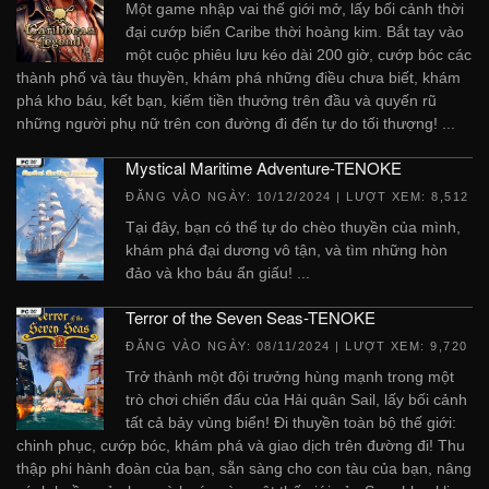
Một game nhập vai thế giới mở, lấy bối cảnh thời
đại cướp biển Caribe thời hoàng kim. Bắt tay vào
một cuộc phiêu lưu kéo dài 200 giờ, cướp bóc các
thành phố và tàu thuyền, khám phá những điều chưa biết, khám
phá kho báu, kết bạn, kiếm tiền thưởng trên đầu và quyến rũ
những người phụ nữ trên con đường đi đến tự do tối thượng! ...
Mystical Maritime Adventure-TENOKE
ĐĂNG VÀO NGÀY:
10/12/2024
| LƯỢT XEM: 8,512
Tại đây, bạn có thể tự do chèo thuyền của mình,
khám phá đại dương vô tận, và tìm những hòn
đảo và kho báu ẩn giấu! ...
Terror of the Seven Seas-TENOKE
ĐĂNG VÀO NGÀY:
08/11/2024
| LƯỢT XEM: 9,720
Trở thành một đội trưởng hùng mạnh trong một
trò chơi chiến đấu của Hải quân Sail, lấy bối cảnh
tất cả bảy vùng biển! Đi thuyền toàn bộ thế giới:
chinh phục, cướp bóc, khám phá và giao dịch trên đường đi! Thu
thập phi hành đoàn của bạn, sẵn sàng cho con tàu của bạn, nâng