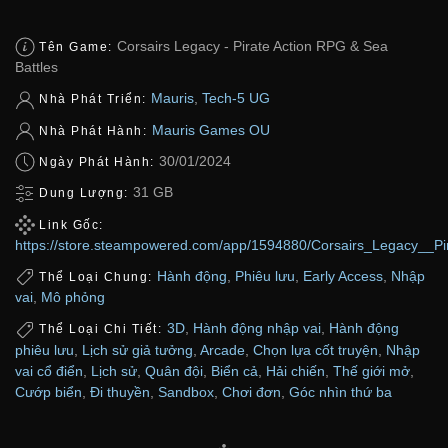
Corsairs Legacy - Pirate Action RPG & Sea
Tên Game:
Battles
Mauris
,
Tech-5 UG
Nhà Phát Triển:
Mauris Games OU
Nhà Phát Hành:
30/01/2024
Ngày Phát Hành:
31 GB
Dung Lượng:
Link Gốc:
https://store.steampowered.com/app/1594880/Corsairs_Legacy__P
Hành động
,
Phiêu lưu
,
Early Access
,
Nhập
Thể Loại Chung:
vai
,
Mô phỏng
3D
,
Hành động nhập vai
,
Hành động
Thể Loại Chi Tiết:
phiêu lưu
,
Lịch sử giả tưởng
,
Arcade
,
Chọn lựa cốt truyện
,
Nhập
vai cổ điển
,
Lịch sử
,
Quân đội
,
Biển cả
,
Hải chiến
,
Thế giới mở
,
Cướp biển
,
Đi thuyền
,
Sandbox
,
Chơi đơn
,
Góc nhìn thứ ba