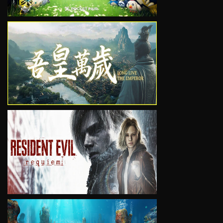
VIEW
VIEW