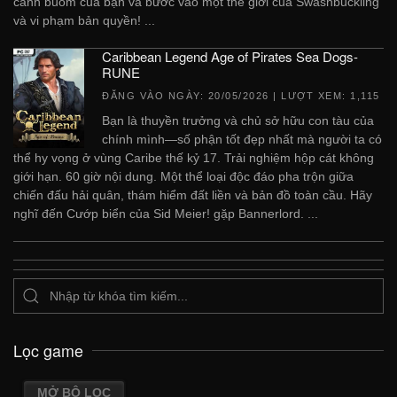
cánh buồm của bạn và bước vào một thế giới của Swashbuckling
và vi phạm bản quyền! ...
Caribbean Legend Age of Pirates Sea Dogs-
RUNE
ĐĂNG VÀO NGÀY:
20/05/2026
| LƯỢT XEM: 1,115
Bạn là thuyền trưởng và chủ sở hữu con tàu của
chính mình—số phận tốt đẹp nhất mà người ta có
thể hy vọng ở vùng Caribe thế kỷ 17. Trải nghiệm hộp cát không
giới hạn. 60 giờ nội dung. Một thể loại độc đáo pha trộn giữa
chiến đấu hải quân, thám hiểm đất liền và bản đồ toàn cầu. Hãy
nghĩ đến Cướp biển của Sid Meier! gặp Bannerlord. ...
Lọc game
MỞ BỘ LỌC