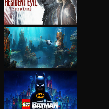
VIEW
VIEW
VIEW