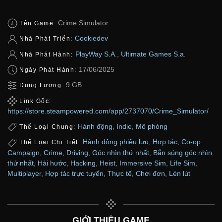
Crime Simulator
Tên Game:
Cookiedev
Nhà Phát Triển:
PlayWay S.A.
,
Ultimate Games S.a.
Nhà Phát Hành:
17/06/2025
Ngày Phát Hành:
9 GB
Dung Lượng:
Link Gốc:
https://store.steampowered.com/app/2737070/Crime_Simulator/
Hành động
,
Indie
,
Mô phỏng
Thể Loại Chung:
Hành động phiêu lưu
,
Hợp tác
,
Co-op
Thể Loại Chi Tiết:
Campaign
,
Crime
,
Driving
,
Góc nhìn thứ nhất
,
Bắn súng góc nhìn
thứ nhất
,
Hài hước
,
Hacking
,
Heist
,
Immersive Sim
,
Life Sim
,
Multiplayer
,
Hợp tác trực tuyến
,
Thực tế
,
Chơi đơn
,
Lén lút
GIỚI THIỆU GAME