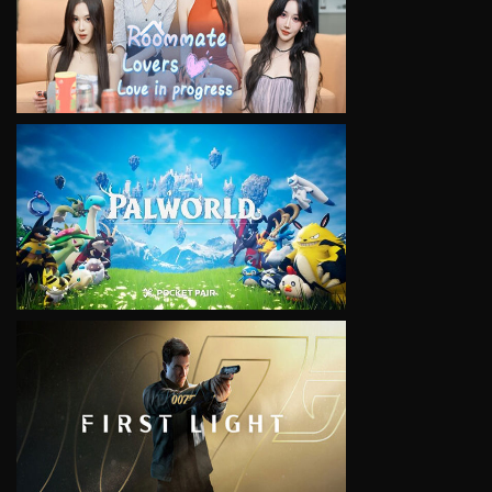
VIEW
VIEW
VIEW