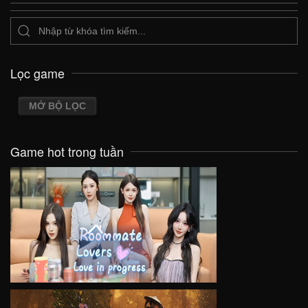
Lọc game
MỞ BỘ LỌC
Game hot trong tuần
VIEW