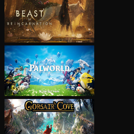
VIEW
VIEW
VIEW