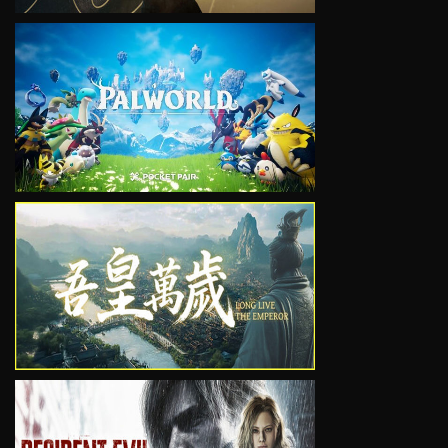
VIEW
VIEW