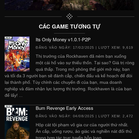
CÁC GAME TƯƠNG TỰ
Its Only Money v1.0.1-P2P
ĐĂNG VÀO NGÀY:
17/02/2025
| LƯỢT XEM: 9,619
Thị trưởng của Rockhaven đã ném bạn xuống
một cái hố vào sự thiếu thốn. Tại sao? Giá trị ròng
quá thấp. Trong mô phỏng thế giới mở này, bạn
và tối đa 3 người bạn sẽ đánh cắp, chiến đấu và kế hoạch để đòi
lại thành phố. Tùy chỉnh các chuyến đi của bạn, mua doanh
nghiệp và đảm nhận lực lượng thị trưởng. Rockhaven là của bạn
để lấy! ...
Bum Revenge Early Access
ĐĂNG VÀO NGÀY:
04/08/2025
| LƯỢT XEM: 2,472
Hộp cát tội phạm vô gia cư của người thứ nhất.
Ăn cắp, uống rượu, ảo giác và nghiền nát đối thủ
trong hợp tác trực tuyến hỗn loạn. ...