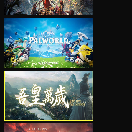
VIEW
VIEW