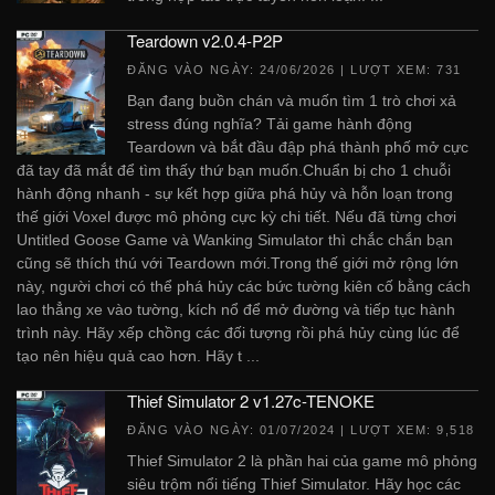
Teardown v2.0.4-P2P
ĐĂNG VÀO NGÀY:
24/06/2026
| LƯỢT XEM: 731
Bạn đang buồn chán và muốn tìm 1 trò chơi xả
stress đúng nghĩa? Tải game hành động
Teardown và bắt đầu đập phá thành phố mở cực
đã tay đã mắt để tìm thấy thứ bạn muốn.Chuẩn bị cho 1 chuỗi
hành động nhanh - sự kết hợp giữa phá hủy và hỗn loạn trong
thế giới Voxel được mô phỏng cực kỳ chi tiết. Nếu đã từng chơi
Untitled Goose Game và Wanking Simulator thì chắc chắn bạn
cũng sẽ thích thú với Teardown mới.Trong thế giới mở rộng lớn
này, người chơi có thể phá hủy các bức tường kiên cố bằng cách
lao thẳng xe vào tường, kích nổ để mở đường và tiếp tục hành
trình này. Hãy xếp chồng các đối tượng rồi phá hủy cùng lúc để
tạo nên hiệu quả cao hơn. Hãy t ...
Thief Simulator 2 v1.27c-TENOKE
ĐĂNG VÀO NGÀY:
01/07/2024
| LƯỢT XEM: 9,518
Thief Simulator 2 là phần hai của game mô phỏng
siêu trộm nổi tiếng Thief Simulator. Hãy học các