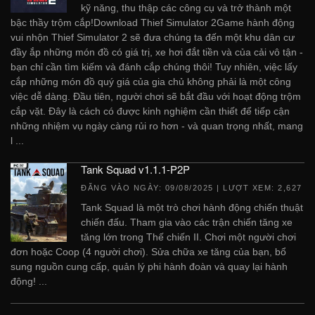
kỹ năng, thu thập các công cụ và trở thành một
bậc thầy trộm cắp!Download Thief Simulator 2Game hành động
vui nhộn Thief Simulator 2 sẽ đưa chúng ta đến một khu dân cư
đầy ắp những món đồ có giá trị, xe hơi đắt tiền và của cải vô tận -
bạn chỉ cần tìm kiếm và đánh cắp chúng thôi! Tuy nhiên, việc lấy
cắp những món đồ quý giá của gia chủ không phải là một công
việc dễ dàng. Đầu tiên, người chơi sẽ bắt đầu với hoạt động trộm
cắp vặt. Đây là cách có được kinh nghiệm cần thiết để tiếp cận
những nhiệm vụ ngày càng rủi ro hơn - và quan trọng nhất, mang
l ...
Tank Squad v1.1.1-P2P
ĐĂNG VÀO NGÀY:
09/08/2025
| LƯỢT XEM: 2,627
Tank Squad là một trò chơi hành động chiến thuật
chiến đấu. Tham gia vào các trận chiến tăng xe
tăng lớn trong Thế chiến II. Chơi một người chơi
đơn hoặc Coop (4 người chơi). Sửa chữa xe tăng của bạn, bổ
sung nguồn cung cấp, quản lý phi hành đoàn và quay lại hành
động! ...