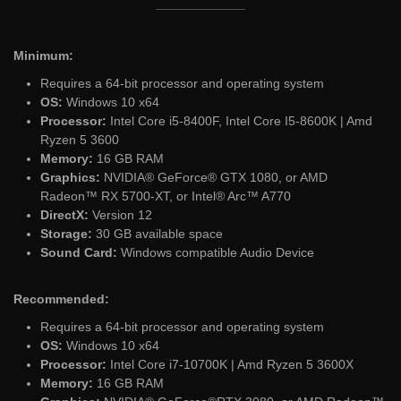
Minimum:
Requires a 64-bit processor and operating system
OS:
Windows 10 x64
Processor:
Intel Core i5-8400F, Intel Core I5-8600K | Amd
Ryzen 5 3600
Memory:
16 GB RAM
Graphics:
NVIDIA® GeForce® GTX 1080, or AMD
Radeon™ RX 5700-XT, or Intel® Arc™ A770
DirectX:
Version 12
Storage:
30 GB available space
Sound Card:
Windows compatible Audio Device
Recommended:
Requires a 64-bit processor and operating system
OS:
Windows 10 x64
Processor:
Intel Core i7-10700K | Amd Ryzen 5 3600X
Memory:
16 GB RAM