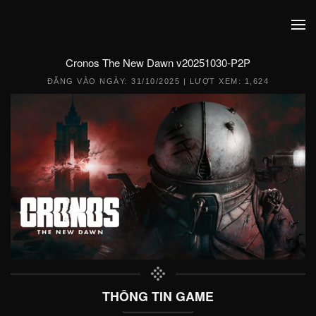
Cronos The New Dawn v20251030-P2P
ĐĂNG VÀO NGÀY:
31/10/2025
| LƯỢT XEM: 1,624
THÔNG TIN GAME