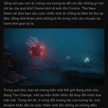
Sống sót sau cơn ác mộng của tương lai để cứu lấy những gì còn
sót lại của quá khứ! Game kinh dị sinh tồn Cronos: The New
Dawn sẽ đưa bạn vào cuộc chiến sinh tử chống lại đám kẻ thù áp
đảo, đồng thời khám phá những bí ẩn trong một câu chuyện du
hành thời gian kỳ lạ.
Trong quá khứ, bạn sẽ chứng kiến một thế giới đang phải chịu
đựng The Change, một sự kiện thảm khốc đã thay đổi nhân loại
mãi mãi. Trong khi đó, ở vùng đất hoang tàn của tương lai, mọi
khoảnh khắc đều là cuộc chiến sinh tồn chống lại những điều