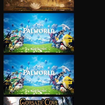
VIEW
VIEW