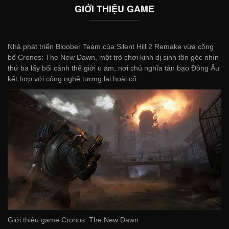
GIỚI THIỆU GAME
Nhà phát triển Bloober Team của Silent Hill 2 Remake vừa công
bố Cronos: The New Dawn, một trò chơi kinh dị sinh tồn góc nhìn
thứ ba lấy bối cảnh thế giới u ám, nơi chủ nghĩa tàn bạo Đông Âu
kết hợp với công nghệ tương lai hoài cổ.
Giới thiệu game Cronos: The New Dawn