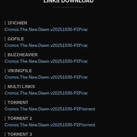
LINKS DOWNLOAD
1FICHIER
Cronos.The.New.Dawn.v20251030-P2P.rar
GOFILE
Cronos.The.New.Dawn.v20251030-P2P.rar
BUZZHEAVIER
Cronos.The.New.Dawn.v20251030-P2P.rar
VIKINGFILE
Cronos.The.New.Dawn.v20251030-P2P.rar
MULTI LINKS
Cronos.The.New.Dawn.v20251030-P2P.rar
TORRENT
Cronos.The.New.Dawn.v20251030-P2P.torrent
TORRENT 2
Cronos.The.New.Dawn.v20251030-P2P.torrent
TORRENT 3