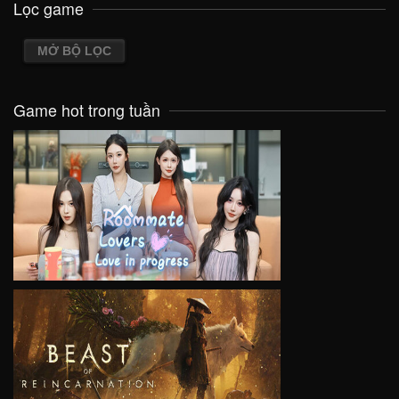
Lọc game
MỞ BỘ LỌC
Game hot trong tuần
VIEW
VIEW