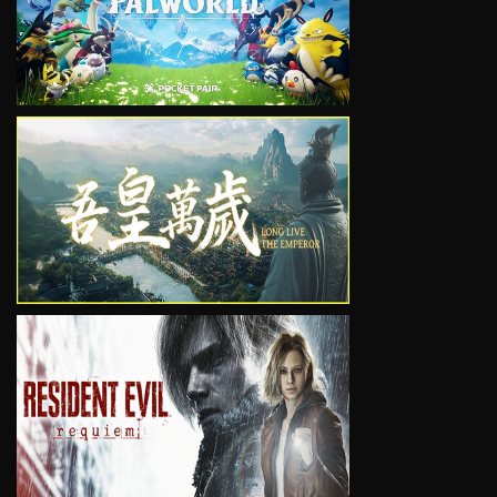
VIEW
VIEW
VIEW