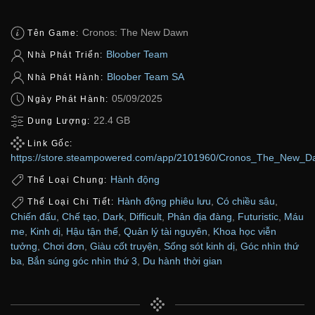
Cronos: The New Dawn
Tên Game:
Bloober Team
Nhà Phát Triển:
Bloober Team SA
Nhà Phát Hành:
05/09/2025
Ngày Phát Hành:
22.4 GB
Dung Lượng:
Link Gốc:
https://store.steampowered.com/app/2101960/Cronos_The_New_D
Hành động
Thể Loại Chung:
Hành động phiêu lưu
,
Có chiều sâu
,
Thể Loại Chi Tiết:
Chiến đấu
,
Chế tạo
,
Dark
,
Difficult
,
Phản địa đàng
,
Futuristic
,
Máu
me
,
Kinh dị
,
Hậu tận thế
,
Quản lý tài nguyên
,
Khoa học viễn
tưởng
,
Chơi đơn
,
Giàu cốt truyện
,
Sống sót kinh dị
,
Góc nhìn thứ
ba
,
Bắn súng góc nhìn thứ 3
,
Du hành thời gian