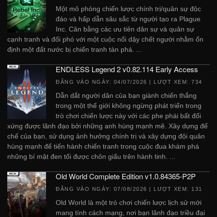
Một mô phỏng chiến lược chính trị/quân sự độc
đáo và hấp dẫn sâu sắc từ người tạo ra Plague
Inc. Cân bằng các ưu tiên dân sự và quân sự
cạnh tranh và đối phó với một cuộc nổi dậy chết người nhằm ổn
định một đất nước bị chiến tranh tàn phá. ...
ENDLESS Legend 2 v0.82.114 Early Access
ĐĂNG VÀO NGÀY:
04/07/2026
| LƯỢT XEM: 734
Dẫn dắt người dân của bạn giành chiến thắng
trong một thế giới không ngừng phát triển trong
trò chơi chiến lược này với các phe phái bất đối
xứng được lãnh đạo bởi những anh hùng mạnh mẽ. Xây dựng đế
chế của bạn, sử dụng ảnh hưởng chính trị và xây dựng đội quân
hùng mạnh để tiến hành chiến tranh trong cuộc đua khám phá
những bí mật đen tối được chôn giấu trên hành tinh. ...
Old World Complete Edition v1.0.84365-P2P
ĐĂNG VÀO NGÀY:
07/08/2026
| LƯỢT XEM: 131
Old World là một trò chơi chiến lược lịch sử mới
mang tính cách mạng, nơi bạn lãnh đạo triều đại