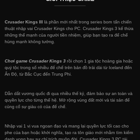
Crusader Kings III
là phần mới nhất trong series bom tấn chiến
thuật nhập vai Crusader Kings cho PC. Crusader Kings 3 kế thừa
những thế mạnh của người tiền nhiệm, giúp bạn tạo ra đế chế
hùng mạnh không tưởng.
Chơi game Crusader Kings 3
rồi chọn 1 gia tộc hoàng gia hoặc
quý tộc trong số nhiều đế chế trên bản đồ trải dài từ Iceland đến
Ấn Độ, từ Bắc Cực đến Trung Phi.
Dẫn dắt vương quốc đi qua nhiều thế kỷ, đảm bảo sự an toàn và
quyền lực cho từng thế hệ. Mở rộng vùng đất mới và tài sản để
củng cố sự giàu có của đế chế.
Nhập vai 1 vị vua ngoan đạo và mang lại quyền lực tối cao cho
phe của bạn hoặc khởi nghĩa, tạo ra tôn giáo mới nhằm tìm kiếm
danh vọng hay sự chỉ trích muôn đời. Crusader Kings 3 PC tái