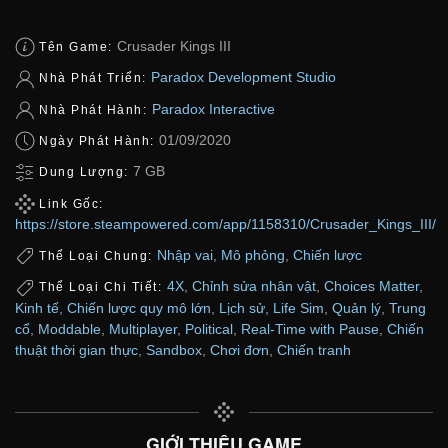
Crusader Kings III
Tên Game:
Paradox Development Studio
Nhà Phát Triển:
Paradox Interactive
Nhà Phát Hành:
01/09/2020
Ngày Phát Hành:
7 GB
Dung Lượng:
Link Gốc:
https://store.steampowered.com/app/1158310/Crusader_Kings_III/
Nhập vai
,
Mô phỏng
,
Chiến lược
Thể Loại Chung:
4X
,
Chỉnh sửa nhân vật
,
Choices Matter
,
Thể Loại Chi Tiết:
Kinh tế
,
Chiến lược quy mô lớn
,
Lịch sử
,
Life Sim
,
Quản lý
,
Trung
cổ
,
Moddable
,
Multiplayer
,
Political
,
Real-Time with Pause
,
Chiến
thuật thời gian thực
,
Sandbox
,
Chơi đơn
,
Chiến tranh
GIỚI THIỆU GAME