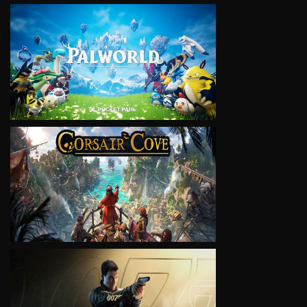
VIEW
VIEW
VIEW