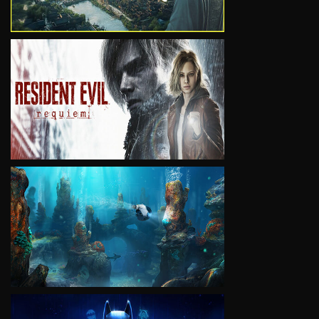
VIEW
VIEW