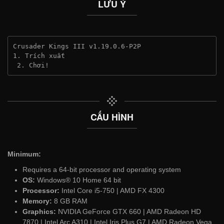
LƯU Ý
Crusader Kings III v1.19.0.6-P2P
1. Trích xuất
 2. Chơi!
CẤU HÌNH
Minimum:
Requires a 64-bit processor and operating system
OS:
Windows® 10 Home 64 bit
Processor:
Intel Core i5-750 | AMD FX 4300
Memory:
8 GB RAM
Graphics:
NVIDIA GeForce GTX 660 | AMD Radeon HD
7870 | Intel Arc A310 | Intel Iris Plus G7 | AMD Radeon Vega