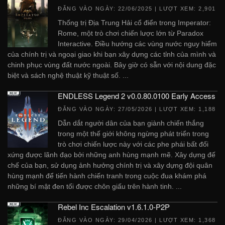
ĐĂNG VÀO NGÀY:
22/06/2025
| LƯỢT XEM: 2,901
Thống trị Địa Trung Hải cổ điển trong Imperator:
Rome, một trò chơi chiến lược lớn từ Paradox
Interactive. Điều hướng các vùng nước nguy hiểm
của chính trị và ngoại giao khi bạn xây dựng các tỉnh của mình và
chinh phục vùng đất nước ngoài. Bây giờ có sẵn với nội dung đặc
biệt và sách nghệ thuật kỹ thuật số. ...
ENDLESS Legend 2 v0.0.80.0100 Early Access
ĐĂNG VÀO NGÀY:
27/05/2026
| LƯỢT XEM: 1,188
Dẫn dắt người dân của bạn giành chiến thắng
trong một thế giới không ngừng phát triển trong
trò chơi chiến lược này với các phe phái bất đối
xứng được lãnh đạo bởi những anh hùng mạnh mẽ. Xây dựng đế
chế của bạn, sử dụng ảnh hưởng chính trị và xây dựng đội quân
hùng mạnh để tiến hành chiến tranh trong cuộc đua khám phá
những bí mật đen tối được chôn giấu trên hành tinh. ...
Rebel Inc Escalation v1.6.1.0-P2P
ĐĂNG VÀO NGÀY:
29/04/2026
| LƯỢT XEM: 1,368