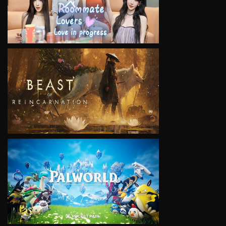
VIEW
VIEW