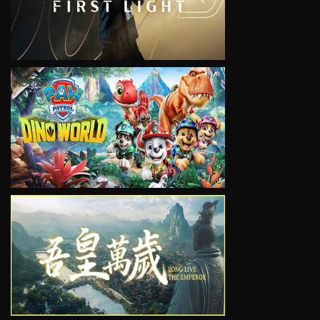
VIEW
VIEW