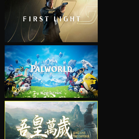
VIEW
VIEW
VIEW