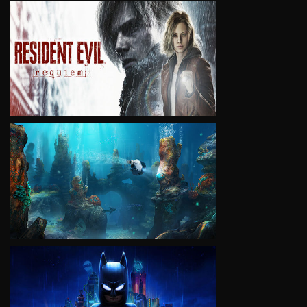
VIEW
VIEW
VIEW