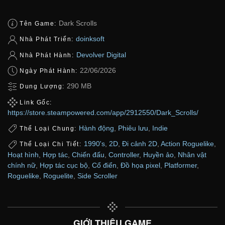
Dark Scrolls
Tên Game:
doinksoft
Nhà Phát Triển:
Devolver Digital
Nhà Phát Hành:
22/06/2026
Ngày Phát Hành:
290 MB
Dung Lượng:
Link Gốc:
https://store.steampowered.com/app/2912550/Dark_Scrolls/
Hành động
,
Phiêu lưu
,
Indie
Thể Loại Chung:
1990's
,
2D
,
Đi cảnh 2D
,
Action Roguelike
,
Thể Loại Chi Tiết:
Hoạt hình
,
Hợp tác
,
Chiến đấu
,
Controller
,
Huyền ảo
,
Nhân vật
chính nữ
,
Hợp tác cục bộ
,
Cổ điển
,
Đồ họa pixel
,
Platformer
,
Roguelike
,
Roguelite
,
Side Scroller
GIỚI THIỆU GAME