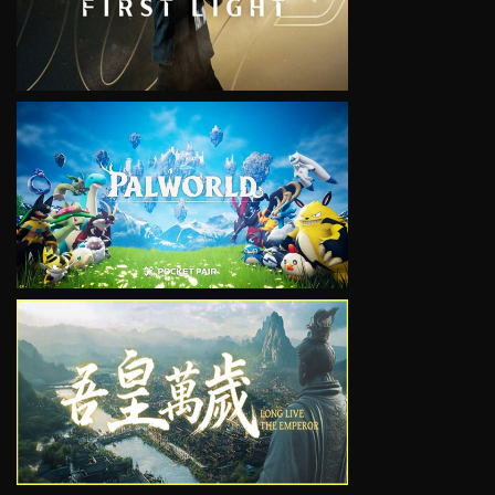
VIEW
VIEW