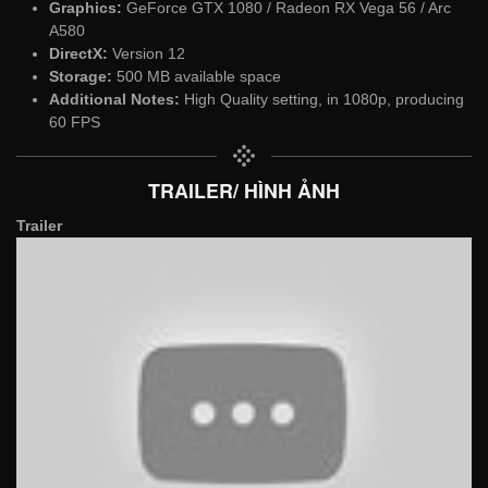
Graphics:
GeForce GTX 1080 / Radeon RX Vega 56 / Arc
A580
DirectX:
Version 12
Storage:
500 MB available space
Additional Notes:
High Quality setting, in 1080p, producing
60 FPS
TRAILER/ HÌNH ẢNH
Trailer