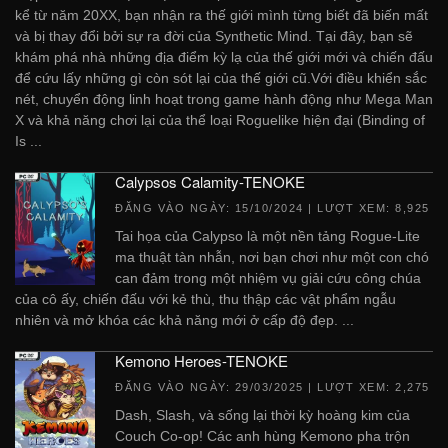
kể từ năm 20XX, bạn nhận ra thế giới mình từng biết đã biến mất
và bị thay đổi bởi sự ra đời của Synthetic Mind. Tại đây, bạn sẽ
khám phá nhà những địa điểm kỳ lạ của thế giới mới và chiến đấu
để cứu lấy những gì còn sót lại của thế giới cũ.Với điều khiển sắc
nét, chuyển động linh hoạt trong game hành động như Mega Man
X và khả năng chơi lại của thể loại Roguelike hiện đại (Binding of
Is ...
Calypsos Calamity-TENOKE
ĐĂNG VÀO NGÀY:
15/10/2024
| LƯỢT XEM: 8,925
Tai họa của Calypso là một nền tảng Rogue-Lite
ma thuật tàn nhẫn, nơi bạn chơi như một con chó
can đảm trong một nhiệm vụ giải cứu công chúa
của cô ấy, chiến đấu với kẻ thù, thu thập các vật phẩm ngẫu
nhiên và mở khóa các khả năng mới ở cấp độ đẹp. ...
Kemono Heroes-TENOKE
ĐĂNG VÀO NGÀY:
29/03/2025
| LƯỢT XEM: 2,275
Dash, Slash, và sống lại thời kỳ hoàng kim của
Couch Co-op! Các anh hùng Kemono pha trộn