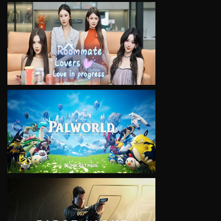
VIEW
VIEW
VIEW