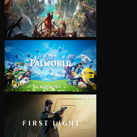
VIEW
VIEW
VIEW