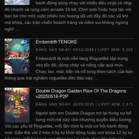
hành động súng chạy với chiến đấu ninja có nhịp
độ nhanh và rung cảm arcade 16 bit. Chơi solo hoặc hợp tác với
bạn bè cho một cuộc phiêu lưu hoang dã với đầy đủ các vũ khí
mở khóa, các trận chiến hoành tráng và niềm vui không ngừng
nghỉ! ...
Emberdrift-TENOKE
ĐĂNG VÀO NGÀY:
03/11/2024
| LƯỢT XEM: 8,303
Emberdrift là một nền tảng Roguelike tập trung
vào tốc độ, dòng chảy và nâng cấp quá mức.
Chạy, lao, mài, bắn và nổ tung theo cách của bạn
thông qua trải nghiệm roguelike độc ​​đáo này. ...
Double Dragon Gaiden Rise Of The Dragons
v20250518-P2P
ĐĂNG VÀO NGÀY:
18/05/2025
| LƯỢT XEM: 2,671
Người anh em Double Dragon trở lại trong sự bổ
sung mới mẻ này cho nhượng quyền biểu tượng.
Với các yếu tố Roguelite, mỗi lần chơi là một cơ hội hành động
mới. Gắn thẻ với 2 trên 4 ký tự khởi động hoặc mở khóa 12 ký tự
bổ sung, mỗi ký tự có các động tác và cách chơi đặc biệt của