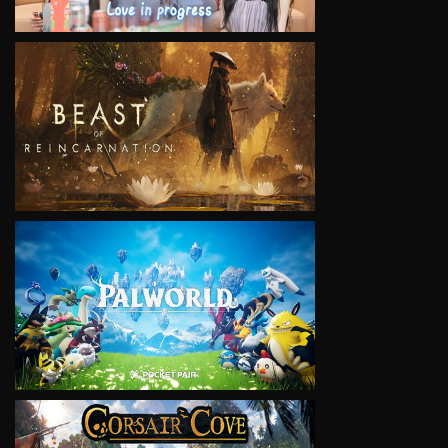
VIEW
VIEW