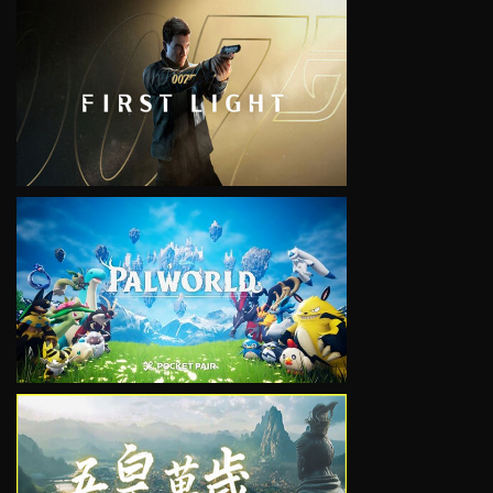
VIEW
VIEW
VIEW