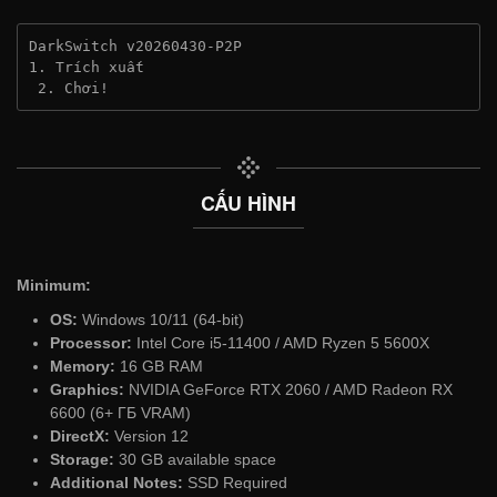
DarkSwitch v20260430-P2P
1. Trích xuất
 2. Chơi!
CẤU HÌNH
Minimum:
OS:
Windows 10/11 (64-bit)
Processor:
Intel Core i5-11400 / AMD Ryzen 5 5600X
Memory:
16 GB RAM
Graphics:
NVIDIA GeForce RTX 2060 / AMD Radeon RX
6600 (6+ ГБ VRAM)
DirectX:
Version 12
Storage:
30 GB available space
Additional Notes:
SSD Required