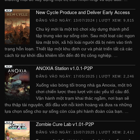
New Cycle Produce and Deliver Early Access
ĐĂNG VÀO NGÀY:
13/07/2024
| LƯỢT XEM: 9,815
Chu kỳ mới là một trò chơi xây dựng thành phố
tập trung vào sự sống còn. Sau một loạt các ngọn
lửa mặt trời, xã hội loài người đã bị ném vào tình
trạng hỗn loạn. Thiết lập một khu định cư và phát triển tất cả các
cách từ sự khởi đầu khiêm tốn đến đô thị công nghiệp. ...
ANOXIA Station v1.0.1-P2P
ĐĂNG VÀO NGÀY:
17/05/2025
| LƯỢT XEM: 2,246
Xuống vào bóng tối trong nhà ga Anoxia, một trò
chơi chiến lược theo lượt với các yếu tố câu đố.
Vận hành một trạm khai thác ngầm, nơi bạn sẽ
thu thập tài nguyên, đối đầu với nỗi kinh hoàng và đưa ra những
lựa chọn sống cho sự sống còn của phi hành đoàn của bạn. ...
Zombie Cure Lab v1.01-P2P
ĐĂNG VÀO NGÀY:
13/07/2025
| LƯỢT XEM: 2,412