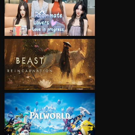
VIEW
VIEW
VIEW