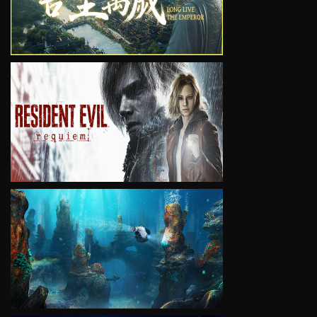
VIEW
VIEW