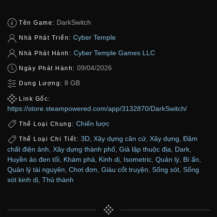
DarkSwitch
Tên Game:
Cyber Temple
Nhà Phát Triển:
Cyber Temple Games LLC
Nhà Phát Hành:
09/04/2026
Ngày Phát Hành:
8 GB
Dung Lượng:
Link Gốc:
https://store.steampowered.com/app/3132870/DarkSwitch/
Chiến lược
Thể Loại Chung:
3D
,
Xây dựng căn cứ
,
Xây dựng
,
Đậm
Thể Loại Chi Tiết:
chất điện ảnh
,
Xây dựng thành phố
,
Giả lập thuộc địa
,
Dark
,
Huyền ảo đen tối
,
Khám phá
,
Kinh dị
,
Isometric
,
Quản lý
,
Bí ẩn
,
Quản lý tài nguyên
,
Chơi đơn
,
Giàu cốt truyện
,
Sống sót
,
Sống
sót kinh dị
,
Thủ thành