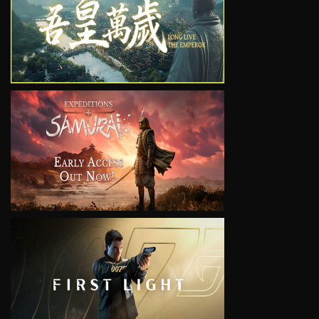
VIEW
VIEW
VIEW