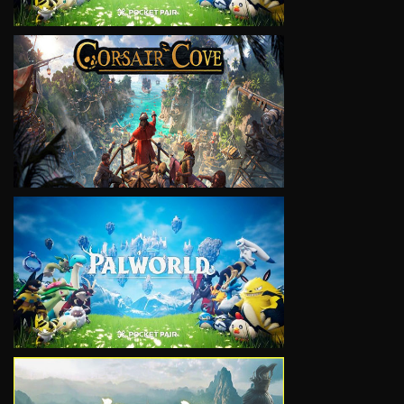
VIEW
VIEW