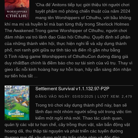
‘Cha đẻ’ Anitons tiếp tục giới thiệu tới người chơi
tuyệt phẩm mô phỏng chiến thuật của năm 2024
mang tên Worshippers of Cthulhu, với bầu không
khí ma mị và huyền bí mà bạn từng thấy trong Sherlock Holmes
The Awakened.Trong game Worshipper of Cthulhu, người chơi
đảm nhận vai trò lãnh đạo Giáo hội Cthulhu. Quyết định số phận
của những thành viên hội, thực hiện nghi lễ và xây dựng thành
phố, nơi ranh giới giữa sự tỉnh táo và điên rồ gần như bằng
0.Tính năng game Worshippers of CthulhuCon đường đáng giá
duy nhấtBạn chính là điềm báo cho sự tái sinh của vũ trụ. Thay vì
gieo rắc nỗi kinh hoàng hay sự hỗn loạn, hãy sẵn sàng đón nhận
sự tiến hóa tất ...
Settlement Survival v1.1.132.97-P2P
ĐĂNG VÀO NGÀY:
03/03/2025
| LƯỢT XEM: 2,479
Trong trò chơi xây dựng thành phố này, bạn sẽ
lãnh đạo một nhóm người sống sót trong việc tìm
kiếm một ngôi nhà mới. Thao tác cảnh quan,
quản lý các vật tư hạn chế, cây trồng thực vật, săn bắn động vật
hoang dã, thu thập tài nguyên và phát triển các tuyến đường
thương mại để xây dựng một thị trấn nhộn nhịp và độc đáo. ...