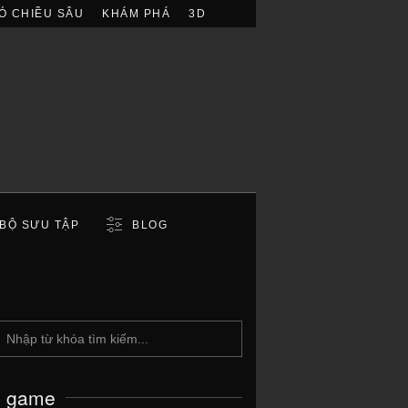
Ó CHIỀU SÂU
KHÁM PHÁ
3D
BỘ SƯU TẬP
BLOG
c game