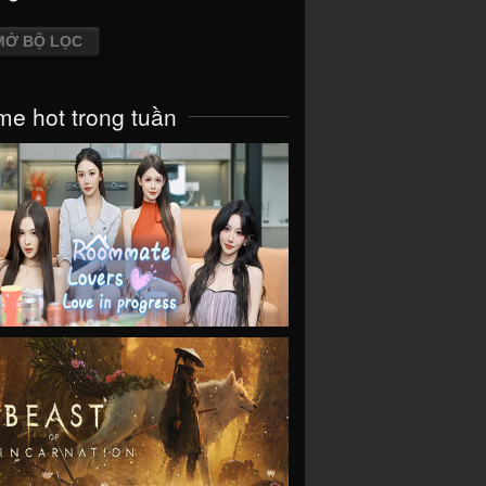
MỞ BỘ LỌC
e hot trong tuần
VIEW
VIEW