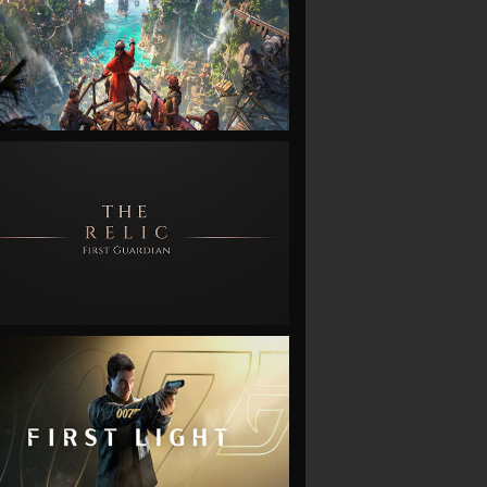
VIEW
VIEW
VIEW