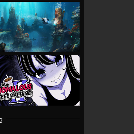
VIEW
VIEW
g