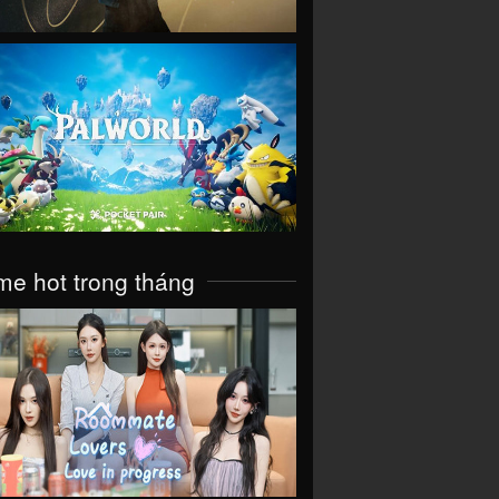
VIEW
e hot trong tháng
VIEW