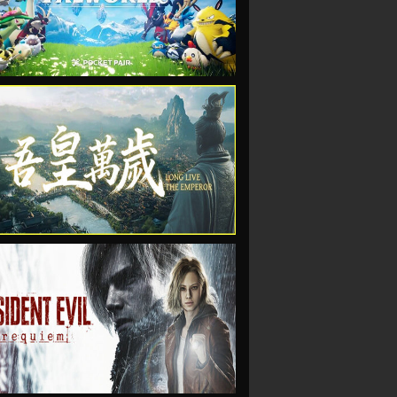
VIEW
VIEW