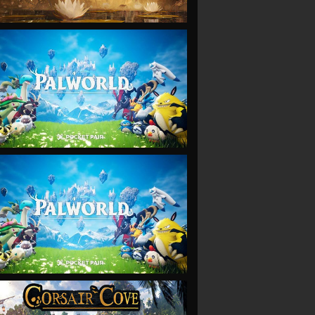
VIEW
VIEW