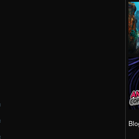
t
t
Blo
t