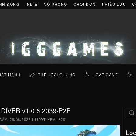
NH ĐỘNG
INDIE
MÔ PHỎNG
CHƠI ĐƠN
PHIÊU LƯU
C
HÁT HÀNH
THỂ LOẠI CHUNG
LOẠT GAME
DIVER v1.0.6.2039-P2P
GÀY:
29/06/2026
| LƯỢT XEM: 820
Lọ