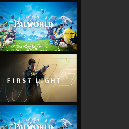
VIEW
VIEW
VIEW