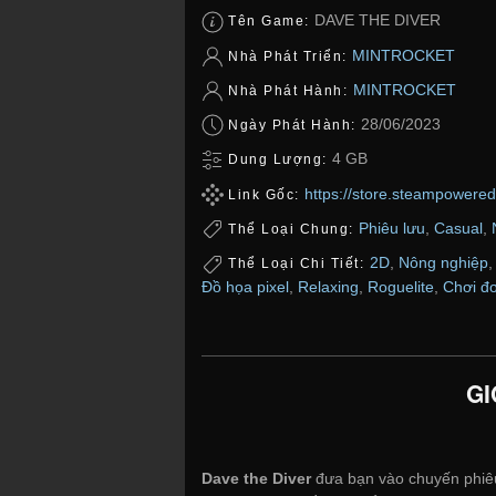
DAVE THE DIVER
Tên Game:
MINTROCKET
Nhà Phát Triển:
MINTROCKET
Nhà Phát Hành:
28/06/2023
Ngày Phát Hành:
4 GB
Dung Lượng:
https://store.steampowe
Link Gốc:
Phiêu lưu
,
Casual
,
Thể Loại Chung:
2D
,
Nông nghiệp
Thể Loại Chi Tiết:
Đồ họa pixel
,
Relaxing
,
Roguelite
,
Chơi đ
GI
Dave the Diver
đưa bạn vào chuyến phiêu