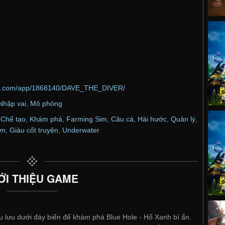
red.com/app/1868140/DAVE_THE_DIVER/
Nhập vai
,
Mô phỏng
,
Chế tạo
,
Khám phá
,
Farming Sim
,
Câu cá
,
Hài hước
,
Quản lý
,
ơn
,
Giàu cốt truyện
,
Underwater
ỚI THIỆU GAME
 lưu dưới đáy biển để khám phá Blue Hole - Hố Xanh bí ẩn.