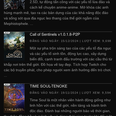
2.5D, tự động tấn công với các yếu tố lừa đảo và
cách kể chuyện anime-anime. Mở khóa các anh
hùng mạnh mẽ, tạo ra các bản dựng của các khả năng độc đáo
và sống sót qua địa ngục leo thang của thế giới ngầm của
Mephistophele. ...
Call of Sentinels v1.0.1.8-P2P
ĐĂNG VÀO NGÀY:
15/12/2024
| LƯỢT XEM: 9,698
Một sự pha trộn sáng tạo của các yếu tố địa ngục
và các yếu tố sinh tồn, động lực cao, xây dựng
biến đổi, cạnh tranh đấu trường với các cầu thủ từ
khắp nơi trên thế giới. Đồ họa vẽ tay đẹp. Tích hợp Twitch cho
các bộ truyền phát, cho phép người xem ảnh hưởng đến trò chơi.
...
TIME SOUL-TENOKE
ĐĂNG VÀO NGÀY:
19/11/2024
| LƯỢT XEM: 9,594
Time Soul là một nhân viên hành động giống như
linh hồn với các thế giới, nền tảng và hành tinh
độc đáo. Đánh bại những người bảo vệ thời gian,