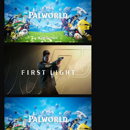
VIEW
VIEW
VIEW