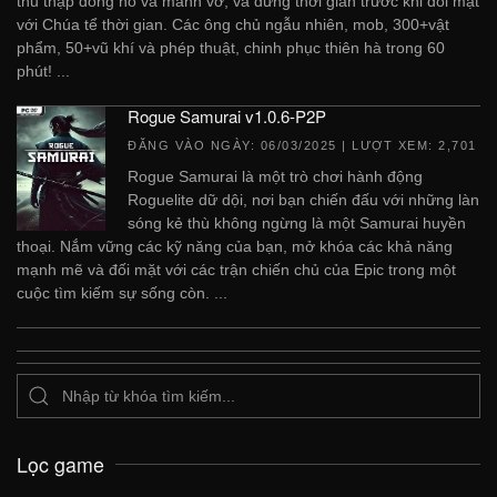
thu thập đồng hồ và mảnh vỡ, và dừng thời gian trước khi đối mặt
với Chúa tể thời gian. Các ông chủ ngẫu nhiên, mob, 300+vật
phẩm, 50+vũ khí và phép thuật, chinh phục thiên hà trong 60
phút! ...
Rogue Samurai v1.0.6-P2P
ĐĂNG VÀO NGÀY:
06/03/2025
| LƯỢT XEM: 2,701
Rogue Samurai là một trò chơi hành động
Roguelite dữ dội, nơi bạn chiến đấu với những làn
sóng kẻ thù không ngừng là một Samurai huyền
thoại. Nắm vững các kỹ năng của bạn, mở khóa các khả năng
mạnh mẽ và đối mặt với các trận chiến chủ của Epic trong một
cuộc tìm kiếm sự sống còn. ...
Lọc game