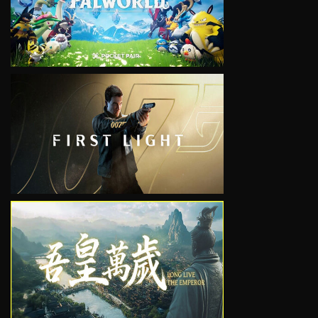
VIEW
VIEW
VIEW