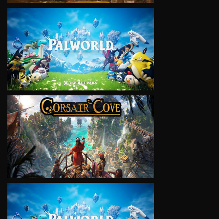
VIEW
VIEW