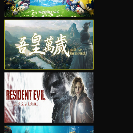
VIEW
VIEW