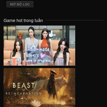
MỞ BỘ LỌC
Game hot trong tuần
VIEW
VIEW