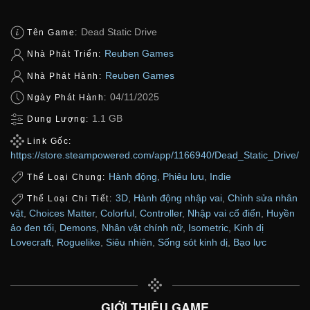
Dead Static Drive
Tên Game:
Reuben Games
Nhà Phát Triển:
Reuben Games
Nhà Phát Hành:
04/11/2025
Ngày Phát Hành:
1.1 GB
Dung Lượng:
Link Gốc:
https://store.steampowered.com/app/1166940/Dead_Static_Drive/
Hành động
,
Phiêu lưu
,
Indie
Thể Loại Chung:
3D
,
Hành động nhập vai
,
Chỉnh sửa nhân
Thể Loại Chi Tiết:
vật
,
Choices Matter
,
Colorful
,
Controller
,
Nhập vai cổ điển
,
Huyền
ảo đen tối
,
Demons
,
Nhân vật chính nữ
,
Isometric
,
Kinh dị
Lovecraft
,
Roguelike
,
Siêu nhiên
,
Sống sót kinh dị
,
Bạo lực
GIỚI THIỆU GAME